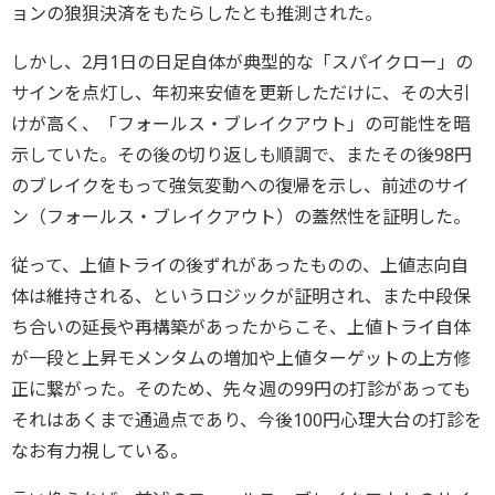
ョンの狼狽決済をもたらしたとも推測された。
しかし、2月1日の日足自体が典型的な「スパイクロー」の
サインを点灯し、年初来安値を更新しただけに、その大引
けが高く、「フォールス・ブレイクアウト」の可能性を暗
示していた。その後の切り返しも順調で、またその後98円
のブレイクをもって強気変動への復帰を示し、前述のサイ
ン（フォールス・ブレイクアウト）の蓋然性を証明した。
従って、上値トライの後ずれがあったものの、上値志向自
体は維持される、というロジックが証明され、また中段保
ち合いの延長や再構築があったからこそ、上値トライ自体
が一段と上昇モメンタムの増加や上値ターゲットの上方修
正に繋がった。そのため、先々週の99円の打診があっても
それはあくまで通過点であり、今後100円心理大台の打診を
なお有力視している。