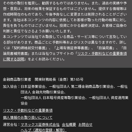
その他の取引を推奨し、勧誘するものではありません。また、過去の実績や予
想・意見は、将来の結果を保証するものではございません。提供する情報等は
作成時現在のものであり、今後予告なしに変更または削除されることがござい
ます。当社は本コンテンツの内容に依拠してお客様が取った行動の結果に対し
責任を負うものではございません。投資にかかる最終決定は、お客様ご自身の
判断と責任でなさるようお願いいたします。
本コンテンツでは当社でお取扱している商品・サービス等について言及してい
る部分があります。商品ごとに手数料等およびリスクは異なりますので、詳し
くは「契約締結前交付書面」、「上場有価証券等書面」、「目論見書」、「目
論見書補完書面」または当社ウェブサイトの「
リスク・手数料などの重要事項
に関する説明
」をよくお読みください。
金融商品取引業者 関東財務局長（金商）第165号
日本証券業協会、一般社団法人 第二種金融商品取引業協会、一般社
団法人 金融先物取引業協会、
一般社団法人 日本暗号資産等取引業協会、一般社団法人 資産運用業
協会
リスク・手数料などの重要事項
個人情報のお取り扱いについて
マネックス証券株式会社
会社概要
お問合せ
ヘルプ（通知の登録・解除）