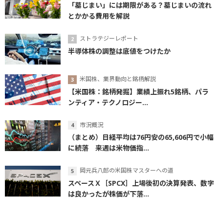
「墓じまい」には期限がある？墓じまいの流れ
とかかる費用を解説
ストラテジーレポート
半導体株の調整は底値をつけたか
米国株、業界動向と銘柄解説
【米国株：銘柄発掘】業績上振れ5銘柄、パラ
ンティア・テクノロジー...
市況概況
（まとめ）日経平均は76円安の65,606円で小幅
に続落 来週は米物価指...
岡元兵八郎の米国株マスターへの道
スペースＸ［SPCX］上場後初の決算発表、数字
は良かったが株価が下落...