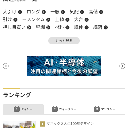
大引け
ロング
一服
気配
高値
引け
モメンタム
上値
大台
押し目買い
堅調
材料
続伸
続落
調整
日銀
年初来安値
反落
安値
もっと見る
陽線
ランキング
デイリー
ウイークリー
マンスリー
マネックス人生100年デザイン