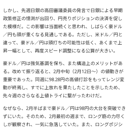
しかし、先週日銀の高田審議委員の発言で日銀による早期
政策修正の憶測が出回り、円売りポジションの決済を促し
た模様だ。この影響は当面続くと思われ、しばらく豪ドル
／円も頭が重くなる見通しである。ただし、米ドル／円と
違って、豪ドル／円は頭打ちの可能性は低く、あくまで上
昇一幅として、再度スピード調整になる公算が大きい。
豪ドル／円は強気基調を保ち、また構造上のメリットがあ
る。改めて振り返ると、2月中旬（2月12日～）の値動きが
重要であった。同週に98.28円の高値打診をもってレンジ変
動が終焉し、すでに上放れを果たしたことを示したため、
先々週のさらなる上値トライに繋がったわけだ。
なぜなら、2月半ばまで豪ドル／円は98円の大台を突破でき
ずにいた。そのため、2月最初の週まで、ロング筋の力尽く
しが観察され、一気に急落していた。また、ロングポジシ