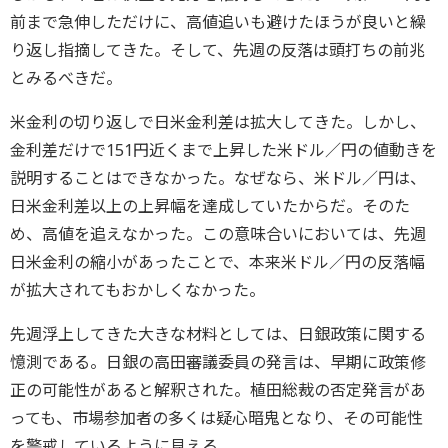
前まで急伸しただけに、高値追いも避けたほうが良いと繰
り返し指摘してきた。そして、先週の反落は頭打ちの前兆
とみるべきだ。
米金利の切り返しで日米金利差は拡大してきた。しかし、
金利差だけで151円近くまで上昇した米ドル／円の値動きを
説明することはできなかった。なぜなら、米ドル／円は、
日米金利差以上の上昇幅を達成していたからだ。そのた
め、高値を追えなかった。この意味合いにおいては、先週
日米金利の縮小があったことで、本来米ドル／円の反落幅
が拡大されてもおかしくなかった。
先週浮上してきた大きな材料としては、日銀政策に関する
憶測である。日銀の高田審議委員の発言は、早期に政策修
正の可能性があると解釈された。植田総裁の否定発言があ
っても、市場参加者の多くは疑心暗鬼となり、その可能性
を警戒しているように見える。