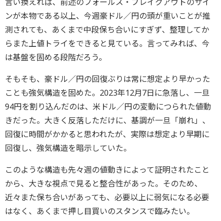
言い換えれば、前述のフォールス・ブレイクアウトのサイ
ンが本物である以上、今週豪ドル／円の頭が重いことが推
測されても、あくまで中段保ち合いにすぎず、整理してか
らまた上値トライをできると見ている。言ってみれば、今
は基盤を固める段階だろう。
そもそも、豪ドル／円の回復ぶりは常に想定より早かった
ことも強気構造を固めた。2023年12月7日に急落し、一旦
94円を割り込んだのは、米ドル／円の変動につられた値動
きだった。大きく反落しただけに、基調が一旦「崩れ」、
回復に時間がかかると思われたが、実際は想定より早期に
回復し、強気構造を暗示していた。
このような構造も先々週の値動きによって証明されたこと
から、大きな視点で見ると整合性があった。そのため、
近々また保ち合いがあっても、必要以上に弱気になる必要
はなく、あくまで押し目買いのスタンスで臨みたい。