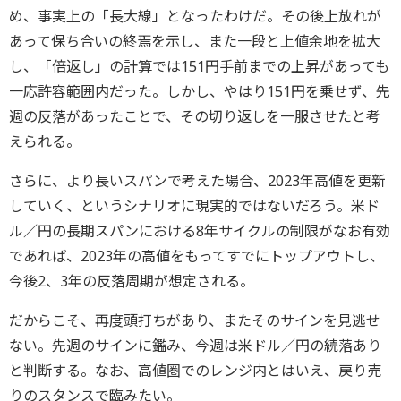
め、事実上の「長大線」となったわけだ。その後上放れが
あって保ち合いの終焉を示し、また一段と上値余地を拡大
し、「倍返し」の計算では151円手前までの上昇があっても
一応許容範囲内だった。しかし、やはり151円を乗せず、先
週の反落があったことで、その切り返しを一服させたと考
えられる。
さらに、より長いスパンで考えた場合、2023年高値を更新
していく、というシナリオに現実的ではないだろう。米ド
ル／円の長期スパンにおける8年サイクルの制限がなお有効
であれば、2023年の高値をもってすでにトップアウトし、
今後2、3年の反落周期が想定される。
だからこそ、再度頭打ちがあり、またそのサインを見逃せ
ない。先週のサインに鑑み、今週は米ドル／円の続落あり
と判断する。なお、高値圏でのレンジ内とはいえ、戻り売
りのスタンスで臨みたい。