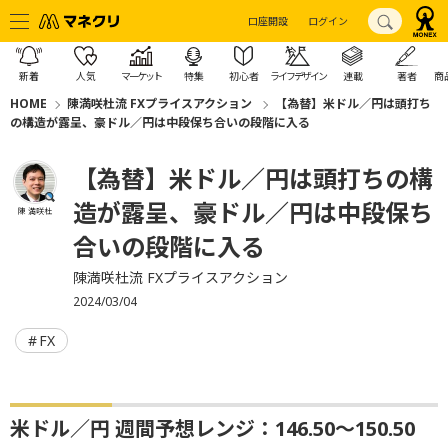
口座開設
ログイン
新着
人気
マーケット
特集
初心者
ライフデザイン
連載
著者
商
HOME
陳満咲杜流 FXプライスアクション
【為替】米ドル／円は頭打ち
の構造が露呈、豪ドル／円は中段保ち合いの段階に入る
【為替】米ドル／円は頭打ちの構
造が露呈、豪ドル／円は中段保ち
陳 満咲杜
合いの段階に入る
陳満咲杜流 FXプライスアクション
2024/03/04
FX
米ドル／円 週間予想レンジ：146.50～150.50