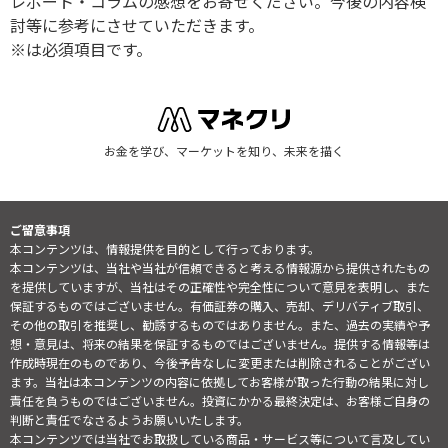
レポート・コラムの感想をお寄せください。今後の内容検
討等に参考にさせていただきます。
※は必須項目です。
お金を学び、マーケットを知り、未来を描く
ご留意事項
本コンテンツは、情報提供を目的として行っております。
本コンテンツは、当社や当社が信頼できると考える情報源から提供されたもの
を提供していますが、当社はその正確性や完全性について意見を表明し、また
保証するものではございません。有価証券の購入、売却、デリバティブ取引、
その他の取引を推奨し、勧誘するものではありません。また、過去の実績や予
想・意見は、将来の結果を保証するものではございません。提供する情報等は
作成時現在のものであり、今後予告なしに変更または削除されることがござい
ます。当社は本コンテンツの内容に依拠してお客様が取った行動の結果に対し
責任を負うものではございません。投資にかかる最終決定は、お客様ご自身の
判断と責任でなさるようお願いいたします。
本コンテンツでは当社でお取扱している商品・サービス等について言及してい