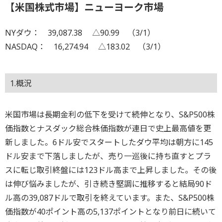
【米国株式市場】ニューヨーク市場
NYダウ： 39,087.38 △90.99 （3/1）
NASDAQ： 16,274.94 △183.02 （3/1）
1.概況
米国市場は長期金利の低下を受けて続伸となり、S&P500株
価指数とナスダック総合株価指数が連日で史上最高値を更
新しました。6ドル安でスタートしたダウ平均は朝方に145
ドル安まで下落しましたが、売り一巡後に持ち直すとプラ
スに転じ取引終盤には123ドル高まで上昇しました。その後
は伸び悩みましたが、引き続き堅調に推移すると結局90ド
ル高の39,087ドルで取引を終えています。また、S&P500株
価指数が40ポイント高の5,137ポイントとなり前日に続いて