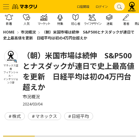
口座開設
ログイン
新着
人気
マーケット
特集
初心者
ライフデザイン
連載
著者
商
HOME
市況概況
（朝）米国市場は続伸 S&P500とナスダックが連日で
史上最高値を更新 日経平均は初の4万円台超えか
（朝）米国市場は続伸 S&P500
とナスダックが連日で史上最高値
マネックス証
券
フィナンシャ
を更新 日経平均は初の4万円台
ル・
インテリジェ
ンス部
超えか
市況概況
2024/03/04
株式
マネックス
日経平均