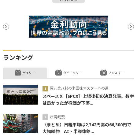
堅調
米国株
時価総額
長期金利
NASDAQ
上値
FRB
大台
株価指数
下方修正
決算
続伸
利下げ
ランキング
デイリー
ウイークリー
マンスリー
岡元兵八郎の米国株マスターへの道
スペースＸ［SPCX］上場後初の決算発表、数字
は良かったが株価が下落...
市況概況
（まとめ）日経平均は2,342円高の66,300円で
大幅続伸 AI・半導体銘...