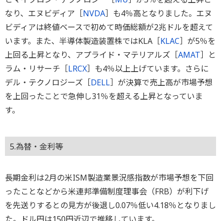
なり、エヌビディア［
NVDA
］も4％高となりました。エヌ
ビディアは終値ベースで初めて時価総額が2兆ドルを超えて
います。また、半導体製造装置株ではKLA［
KLAC
］が5％を
上回る上昇となり、アプライド・マテリアルズ［
AMAT
］と
ラム・リサーチ［
LRCX
］も4％以上上げています。さらに
デル・テクノロジーズ［
DELL
］が決算で売上高が市場予想
を上回ったことで急伸し31％を超える上昇となっていま
す。
5.為替・金利等
長期金利は2月の米ISM製造業景況感指数が市場予想を下回
ったことなどから米連邦準備制度理事会（FRB）が利下げ
を先送りするとの見方が後退し0.07％低い4.18％となりまし
た。ドル円は150円近辺で推移しています。