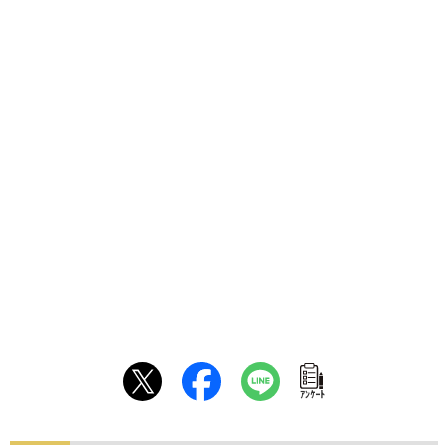
ｱﾝｹｰﾄ