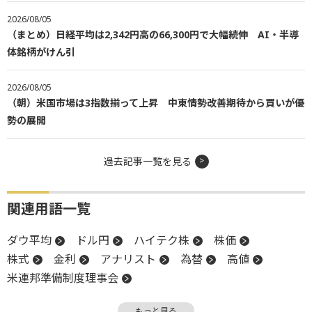
2026/08/05
（まとめ）日経平均は2,342円高の66,300円で大幅続伸 AI・半導
体銘柄がけん引
2026/08/05
（朝）米国市場は3指数揃って上昇 中東情勢改善期待から買いが優
勢の展開
過去記事一覧を見る
関連用語一覧
ダウ平均
ドル円
ハイテク株
株価
株式
金利
アナリスト
為替
高値
米連邦準備制度理事会
ミシガン大学消費者態度指数
売上高
終値
もっと見る