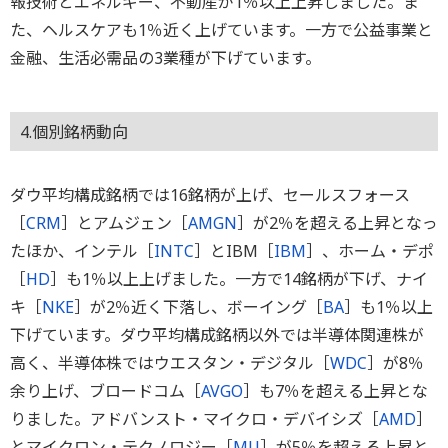
報技術とエネルギー、不動産が1％以上上昇しました。ま
た、ヘルスケアも1％近く上げています。一方で公益事業と
金融、生活必需品の3業種が下げています。
4.個別銘柄動向
ダウ平均構成銘柄では16銘柄が上げ、セールスフォース
［
CRM
］とアムジェン［
AMGN
］が2％を超える上昇となっ
たほか、インテル［
INTC
］とIBM［
IBM
］、ホーム・デポ
［
HD
］も1％以上上げました。一方で14銘柄が下げ、ナイ
キ［
NKE
］が2％近く下落し、ボーイング［
BA
］も1％以上
下げています。ダウ平均構成銘柄以外では半導体関連株が
高く、半導体株ではウエスタン・デジタル［
WDC
］が8％
余り上げ、ブロードコム［
AVGO
］も7％を超える上昇とな
りました。アドバンスト・マイクロ・デバイシズ［
AMD
］
とマイクロン・テクノロジー［
MU
］が5％を超える上昇と