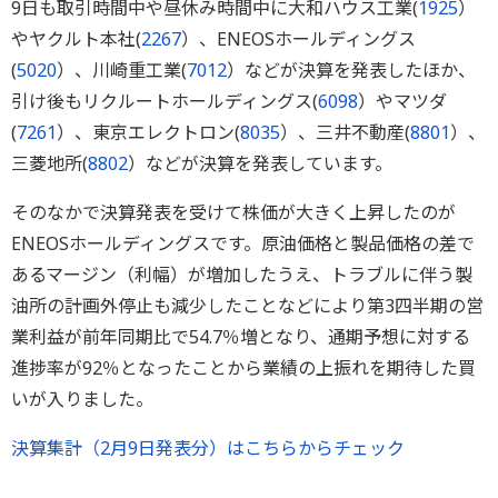
9日も取引時間中や昼休み時間中に大和ハウス工業(
1925
）
やヤクルト本社(
2267
）、ENEOSホールディングス
(
5020
）、川崎重工業(
7012
）などが決算を発表したほか、
引け後もリクルートホールディングス(
6098
）やマツダ
(
7261
）、東京エレクトロン(
8035
）、三井不動産(
8801
）、
三菱地所(
8802
）などが決算を発表しています。
そのなかで決算発表を受けて株価が大きく上昇したのが
ENEOSホールディングスです。原油価格と製品価格の差で
あるマージン（利幅）が増加したうえ、トラブルに伴う製
油所の計画外停止も減少したことなどにより第3四半期の営
業利益が前年同期比で54.7％増となり、通期予想に対する
進捗率が92％となったことから業績の上振れを期待した買
いが入りました。
決算集計（2月9日発表分）はこちらからチェック