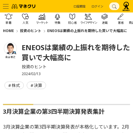
口座開設
ログイン
新着
人気
マーケット
特集
初心者
ライフデザイン
連載
著者
商
HOME
投資のヒント
ENEOSは業績の上振れを期待した買いで大幅高に
ENEOSは業績の上振れを期待した
買いで大幅高に
金山 敏之
投資のヒント
2024/02/13
株式
決算
3月決算企業の第3四半期決算発表集計
3月決算企業の第3四半期決算発表が本格化しています。2月