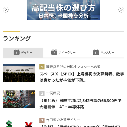
ランキング
デイリー
ウイークリー
マンスリー
岡元兵八郎の米国株マスターへの道
スペースＸ［SPCX］上場後初の決算発表、数字
は良かったが株価が下落...
市況概況
（まとめ）日経平均は2,342円高の66,300円で
大幅続伸 AI・半導体銘...
吉田恒の為替デイリー