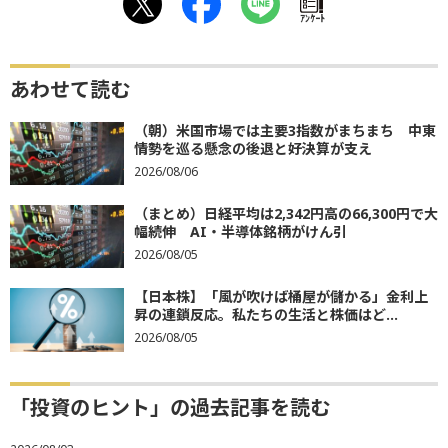
ｱﾝｹｰﾄ
あわせて読む
（朝）米国市場では主要3指数がまちまち 中東
情勢を巡る懸念の後退と好決算が支え
2026/08/06
（まとめ）日経平均は2,342円高の66,300円で大
幅続伸 AI・半導体銘柄がけん引
2026/08/05
【日本株】「風が吹けば桶屋が儲かる」金利上
昇の連鎖反応。私たちの生活と株価はど...
2026/08/05
「投資のヒント」の過去記事を読む