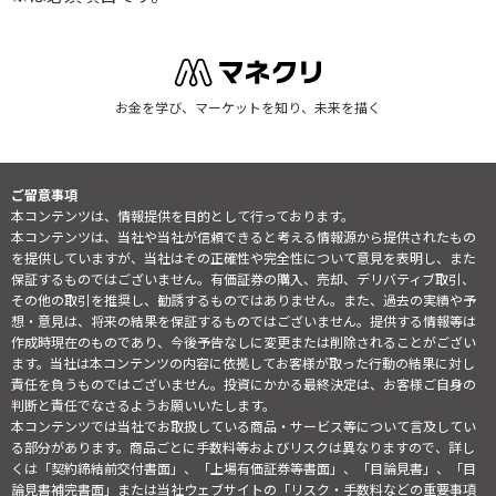
お金を学び、マーケットを知り、未来を描く
ご留意事項
本コンテンツは、情報提供を目的として行っております。
本コンテンツは、当社や当社が信頼できると考える情報源から提供されたもの
を提供していますが、当社はその正確性や完全性について意見を表明し、また
保証するものではございません。有価証券の購入、売却、デリバティブ取引、
その他の取引を推奨し、勧誘するものではありません。また、過去の実績や予
想・意見は、将来の結果を保証するものではございません。提供する情報等は
作成時現在のものであり、今後予告なしに変更または削除されることがござい
ます。当社は本コンテンツの内容に依拠してお客様が取った行動の結果に対し
責任を負うものではございません。投資にかかる最終決定は、お客様ご自身の
判断と責任でなさるようお願いいたします。
本コンテンツでは当社でお取扱している商品・サービス等について言及してい
る部分があります。商品ごとに手数料等およびリスクは異なりますので、詳し
くは「契約締結前交付書面」、「上場有価証券等書面」、「目論見書」、「目
論見書補完書面」または当社ウェブサイトの「
リスク・手数料などの重要事項