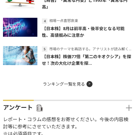
【為替】「異常な円安」と1995年「異常な円
高」
相場一点喜怒哀楽
【日本株】8月は前半高・後半安となる可能
性、高値掴みに注意か
市場のテーマを再訪する。アナリストが読み解くテーマの本質
【日本株】株価77倍「第二のキオクシア」を探
せ！次の大化け企業を探...
ランキング一覧を見る
アンケート
レポート・コラムの感想をお寄せください。今後の内容検
討等に参考にさせていただきます。
※は必須項目です。