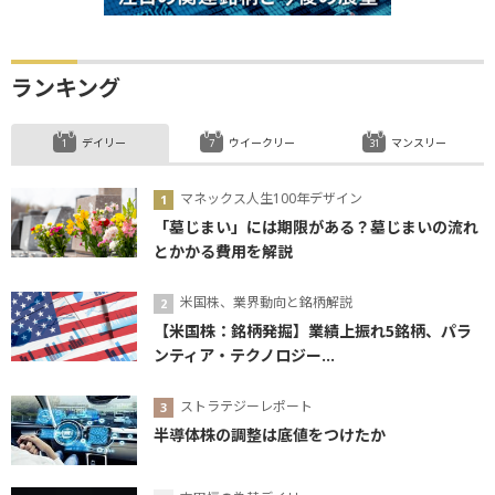
ランキング
デイリー
ウイークリー
マンスリー
マネックス人生100年デザイン
「墓じまい」には期限がある？墓じまいの流れ
とかかる費用を解説
米国株、業界動向と銘柄解説
【米国株：銘柄発掘】業績上振れ5銘柄、パラ
ンティア・テクノロジー...
ストラテジーレポート
半導体株の調整は底値をつけたか