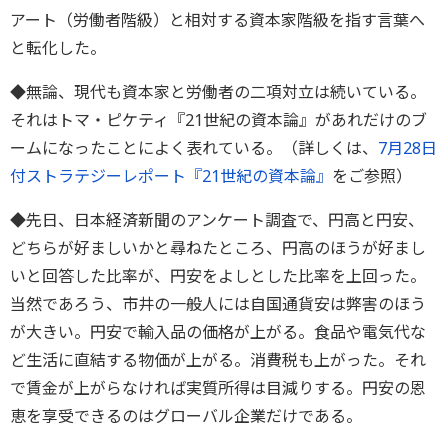
アート（労働者階級）と相対する資本家階級を指す言葉へ
と転化した。
◆無論、現代も資本家と労働者の二項対立は続いている。
それはトマ・ピケティ『21世紀の資本論』があれだけのブ
ームになったことによく表れている。（詳しくは、
7月28日
付ストラテジーレポート『21世紀の資本論』
をご参照）
◆先日、日本経済新聞のアンケート調査で、円高と円安、
どちらが好ましいかと尋ねたところ、円高のほうが好まし
いと回答した比率が、円安をよしとした比率を上回った。
当然であろう、市井の一般人には自国通貨安は弊害のほう
が大きい。円安で輸入品の価格が上がる。食品や電気代な
ど生活に直結する物価が上がる。消費税も上がった。それ
で賃金が上がらなければ実質所得は目減りする。円安の恩
恵を享受できるのはグローバル企業だけである。