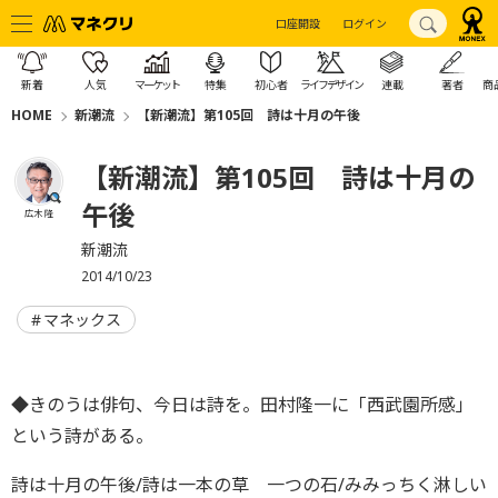
口座開設
ログイン
新着
人気
マーケット
特集
初心者
ライフデザイン
連載
著者
商
HOME
新潮流
【新潮流】第105回 詩は十月の午後
【新潮流】第105回 詩は十月の
午後
広木 隆
新潮流
2014/10/23
マネックス
◆きのうは俳句、今日は詩を。田村隆一に「西武園所感」
という詩がある。
詩は十月の午後/詩は一本の草 一つの石/みみっちく淋しい