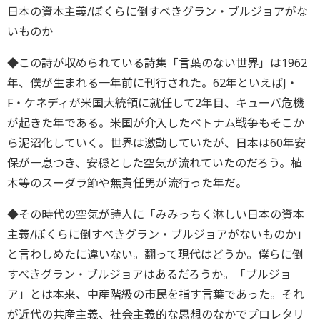
日本の資本主義/ぼくらに倒すべきグラン・ブルジョアがな
いものか
◆この詩が収められている詩集「言葉のない世界」は1962
年、僕が生まれる一年前に刊行された。62年といえばJ・
F・ケネディが米国大統領に就任して2年目、キューバ危機
が起きた年である。米国が介入したベトナム戦争もそこか
ら泥沼化していく。世界は激動していたが、日本は60年安
保が一息つき、安穏とした空気が流れていたのだろう。植
木等のスーダラ節や無責任男が流行った年だ。
◆その時代の空気が詩人に「みみっちく淋しい日本の資本
主義/ぼくらに倒すべきグラン・ブルジョアがないものか」
と言わしめたに違いない。翻って現代はどうか。僕らに倒
すべきグラン・ブルジョアはあるだろうか。「ブルジョ
ア」とは本来、中産階級の市民を指す言葉であった。それ
が近代の共産主義、社会主義的な思想のなかでプロレタリ