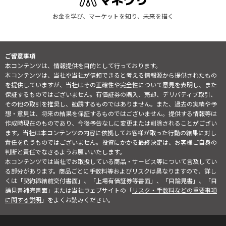
お金を学び、マーケットを知り、未来を描く
ご留意事項
本コンテンツは、情報提供を目的として行っております。
本コンテンツは、当社や当社が信頼できると考える情報源から提供されたもの
を提供していますが、当社はその正確性や完全性について意見を表明し、また
保証するものではございません。有価証券の購入、売却、デリバティブ取引、
その他の取引を推奨し、勧誘するものではありません。また、過去の実績や予
想・意見は、将来の結果を保証するものではございません。提供する情報等は
作成時現在のものであり、今後予告なしに変更または削除されることがござい
ます。当社は本コンテンツの内容に依拠してお客様が取った行動の結果に対し
責任を負うものではございません。投資にかかる最終決定は、お客様ご自身の
判断と責任でなさるようお願いいたします。
本コンテンツでは当社でお取扱している商品・サービス等について言及してい
る部分があります。商品ごとに手数料等およびリスクは異なりますので、詳し
くは「契約締結前交付書面」、「上場有価証券等書面」、「目論見書」、「目
論見書補完書面」または当社ウェブサイトの「
リスク・手数料などの重要事項
に関する説明
」をよくお読みください。