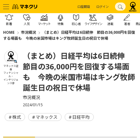
口座開設
ログイン
新着
人気
マーケット
特集
初心者
ライフデザイン
連載
著者
商
HOME
市況概況
（まとめ）日経平均は6日続伸 節目の36,000円を回復
する場面も 今晩の米国市場はキング牧師誕生日の祝日で休場
（まとめ）日経平均は6日続伸
節目の36,000円を回復する場面
マネックス証
券
フィナンシャ
も 今晩の米国市場はキング牧師
ル・
インテリジェ
ンス部
誕生日の祝日で休場
市況概況
2024/01/15
株式
マネックス
日経平均