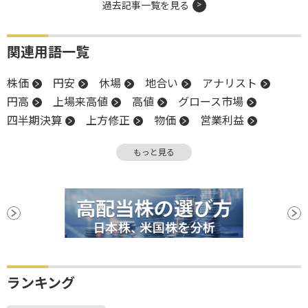
過去記事一覧を見る
関連用語一覧
株価
円安
休場
地合い
アナリスト
円高
上場来高値
高値
グロース市場
四半期決算
上方修正
物価
営業利益
堅調
スタンダード市場
前場
引け
もっと見る
下方修正
決算
後場
材料
資本コスト
新興市場
上場
底
続伸
ランキング