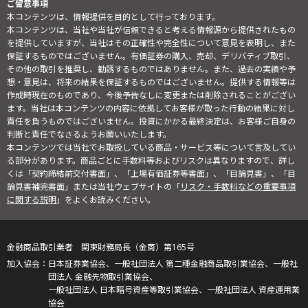
ご留意事項
本コンテンツは、情報提供を目的として行っております。
本コンテンツは、当社や当社が信頼できると考える情報源から提供されたもの
を提供していますが、当社はその正確性や完全性について意見を表明し、また
保証するものではございません。有価証券の購入、売却、デリバティブ取引、
その他の取引を推奨し、勧誘するものではありません。また、過去の実績や予
想・意見は、将来の結果を保証するものではございません。提供する情報等は
作成時現在のものであり、今後予告なしに変更または削除されることがござい
ます。当社は本コンテンツの内容に依拠してお客様が取った行動の結果に対し
責任を負うものではございません。投資にかかる最終決定は、お客様ご自身の
判断と責任でなさるようお願いいたします。
本コンテンツでは当社でお取扱している商品・サービス等について言及してい
る部分があります。商品ごとに手数料等およびリスクは異なりますので、詳し
くは「契約締結前交付書面」、「上場有価証券等書面」、「目論見書」、「目
論見書補完書面」または当社ウェブサイトの「
リスク・手数料などの重要事項
に関する説明
」をよくお読みください。
金融商品取引業者 関東財務局長（金商）第165号
日本証券業協会、一般社団法人 第二種金融商品取引業協会、一般社
団法人 金融先物取引業協会、
一般社団法人 日本暗号資産等取引業協会、一般社団法人 資産運用業
協会