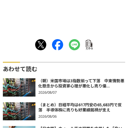
ｱﾝｹｰﾄ
あわせて読む
（朝）米国市場は3指数揃って下落 中東情勢悪
化懸念から投資家心理が悪化し売り優...
2026/08/07
（まとめ）日経平均は617円安の65,683円で反
落 半導体株に売りも好業績銘柄が支え
2026/08/06