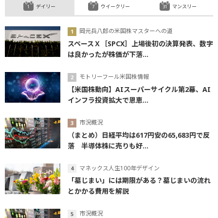
デイリー
ウイークリー
マンスリー
岡元兵八郎の米国株マスターへの道
スペースＸ［SPCX］上場後初の決算発表、数字
は良かったが株価が下落...
モトリーフール米国株情報
【米国株動向】AIスーパーサイクル第2幕、AI
インフラ投資拡大で恩恵...
市況概況
（まとめ）日経平均は617円安の65,683円で反
落 半導体株に売りも好...
マネックス人生100年デザイン
「墓じまい」には期限がある？墓じまいの流れ
とかかる費用を解説
市況概況