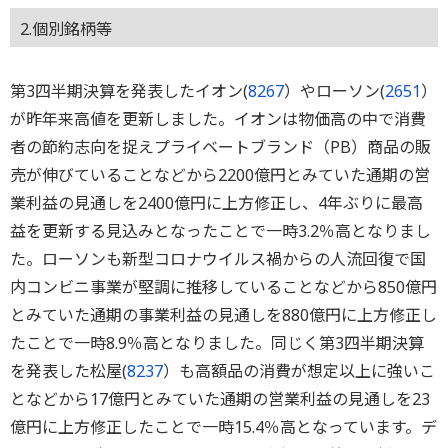
2.個別銘柄等
第3四半期決算を発表したイオン(
8267
）やローソン(
2651
）
が昨年来高値を更新しました。イオンは物価高の中で消費
者の節約志向を捉えプライベートブランド（PB）商品の販
売が伸びていることなどから2200億円とみていた通期の営
業利益の見通しを2400億円に上方修正し、4年ぶりに最高
益を更新する見込みとなったことで一時3.2％高となりまし
た。ローソンも新型コロナウイルス禍からの人流回復で国
内コンビニ事業が堅調に推移していることなどから850億円
とみていた通期の事業利益の見通しを880億円に上方修正し
たことで一時8.9％高となりました。同じく第3四半期決算
を発表した松屋(
8237
）も高額品の消費が想定以上に強いこ
となどから17億円とみていた通期の営業利益の見通しを23
億円に上方修正したことで一時15.4％高となっています。デ