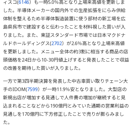
ィスコ(
6146
）も一時5.0％高となり上場来高値を更新しま
した。半導体メーカーの国内外での生産拡張をにらみ供給
体制を整えるため半導体製造装置に使う部材の新工場を広
島県呉市で建設すると伝わったことを材料視した買いが入
りました。また、東証スタンダード市場では日本マクドナ
ルドホールディングス(
2702
）が2.6％高となり上場来高値
を更新しました。メニュー全体の約3割に相当する商品の店
頭価格を24日から10-30円値上げすると発表したことで収益
の改善を期待した買いが入りました。
一方で第3四半期決算を発表した中古車買い取りチェーン大
手のIDOM(
7599
）が一時11.9％安となりました。大型店の
新規出店が増加する見通しで人件費の増加が継続すると見
込まれることなどから190億円とみていた通期の営業利益の
見通しを170億円に下方修正したことで売りが膨らみまし
た。