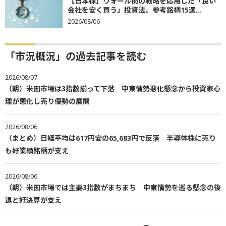
【日本株】ウォール街の戦略を応用した「良い
会社を安く買う」投資法、参考銘柄15選...
2026/08/06
「市況概況」の過去記事を読む
2026/08/07
（朝）米国市場は3指数揃って下落 中東情勢悪化懸念から投資家心
理が悪化し売り優勢の展開
2026/08/06
（まとめ）日経平均は617円安の65,683円で反落 半導体株に売り
も好業績銘柄が支え
2026/08/06
（朝）米国市場では主要3指数がまちまち 中東情勢を巡る懸念の後
退と好決算が支え