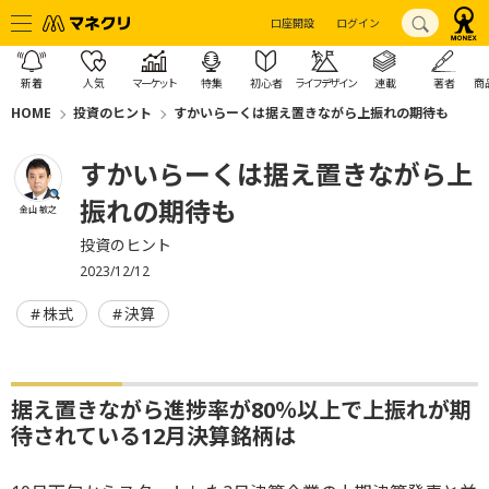
口座開設
ログイン
新着
人気
マーケット
特集
初心者
ライフデザイン
連載
著者
商
HOME
投資のヒント
すかいらーくは据え置きながら上振れの期待も
すかいらーくは据え置きながら上
振れの期待も
金山 敏之
投資のヒント
2023/12/12
株式
決算
据え置きながら進捗率が80％以上で上振れが期
待されている12月決算銘柄は