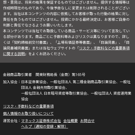
想・意見は、将来の結果を保証するものではございません。提供する情報等は
作成時現在のものであり、今後予告なしに変更または削除されることがござい
ます。当社は本コンテンツの内容に依拠してお客様が取った行動の結果に対し
責任を負うものではございません。投資にかかる最終決定は、お客様ご自身の
判断と責任でなさるようお願いいたします。
本コンテンツでは当社でお取扱している商品・サービス等について言及してい
る部分があります。商品ごとに手数料等およびリスクは異なりますので、詳し
くは「契約締結前交付書面」、「上場有価証券等書面」、「目論見書」、「目
論見書補完書面」または当社ウェブサイトの「
リスク・手数料などの重要事項
に関する説明
」をよくお読みください。
金融商品取引業者 関東財務局長（金商）第165号
日本証券業協会、一般社団法人 第二種金融商品取引業協会、一般社
団法人 金融先物取引業協会、
一般社団法人 日本暗号資産等取引業協会、一般社団法人 資産運用業
協会
リスク・手数料などの重要事項
個人情報のお取り扱いについて
マネックス証券株式会社
会社概要
お問合せ
ヘルプ（通知の登録・解除）