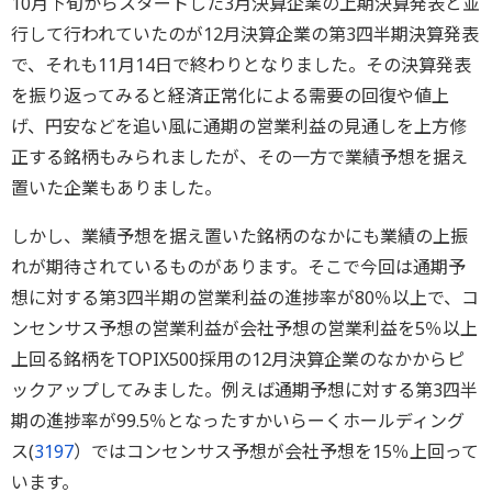
10月下旬からスタートした3月決算企業の上期決算発表と並
行して行われていたのが12月決算企業の第3四半期決算発表
で、それも11月14日で終わりとなりました。その決算発表
を振り返ってみると経済正常化による需要の回復や値上
げ、円安などを追い風に通期の営業利益の見通しを上方修
正する銘柄もみられましたが、その一方で業績予想を据え
置いた企業もありました。
しかし、業績予想を据え置いた銘柄のなかにも業績の上振
れが期待されているものがあります。そこで今回は通期予
想に対する第3四半期の営業利益の進捗率が80％以上で、コ
ンセンサス予想の営業利益が会社予想の営業利益を5％以上
上回る銘柄をTOPIX500採用の12月決算企業のなかからピ
ックアップしてみました。例えば通期予想に対する第3四半
期の進捗率が99.5％となったすかいらーくホールディング
ス(
3197
）ではコンセンサス予想が会社予想を15％上回って
います。