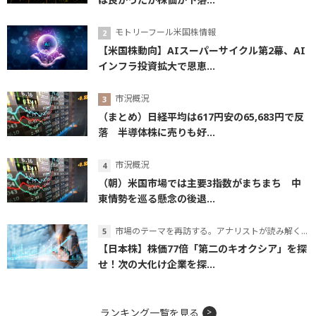
モトリーフール米国株情報
【米国株動向】AIスーパーサイクル第2幕、AI
インフラ投資拡大で恩恵...
市況概況
（まとめ）日経平均は617円安の65,683円で反
落 半導体株に売りも好...
市況概況
（朝）米国市場では主要3指数がまちまち 中
東情勢を巡る懸念の後退...
市場のテーマを再訪する。アナリストが読み解くテーマの本質
【日本株】株価77倍「第二のキオクシア」を探
せ！次の大化け企業を探...
ランキング一覧を見る