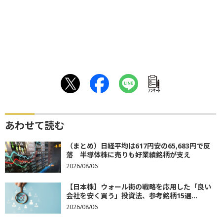
ｱﾝｹｰﾄ
あわせて読む
（まとめ）日経平均は617円安の65,683円で反
落 半導体株に売りも好業績銘柄が支え
2026/08/06
【日本株】ウォール街の戦略を応用した「良い
会社を安く買う」投資法、参考銘柄15選...
2026/08/06