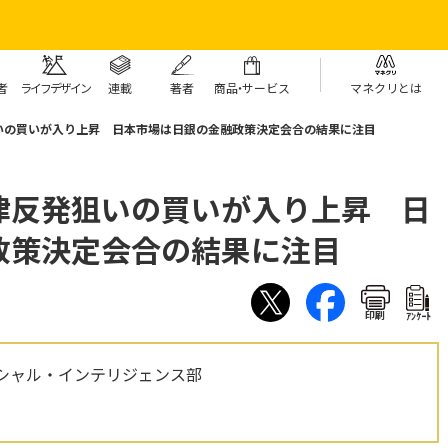
者
ライフデザイン
連載
著者
商
品・
サービス
マネクリとは
いの買いが入り上昇 日本市場は日銀の金融政策決定会合の結果に注目
律反発狙いの買いが入り上昇 日
政策決定会合の結果に注目
印刷
ｱﾝｹｰﾄ
シャル・インテリジェンス部