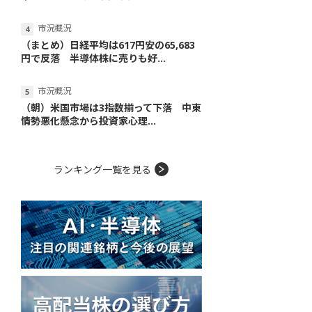
市況概況
（まとめ）日経平均は617円安の65,683
円で反落 半導体株に売りも好...
市況概況
（朝）米国市場は3指数揃って下落 中東
情勢悪化懸念から投資家心理...
ランキング一覧を見る