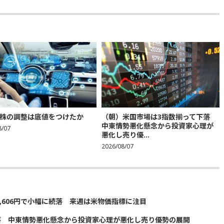
株の調整は底値をつけたか
（朝）米国市場は3指数揃って下落
中東情勢悪化懸念から投資家心理が
8/07
悪化し売り優...
2026/08/07
5,606円で小幅に続落 来週は米物価指標に注目
落 中東情勢悪化懸念から投資家心理が悪化し売り優勢の展開