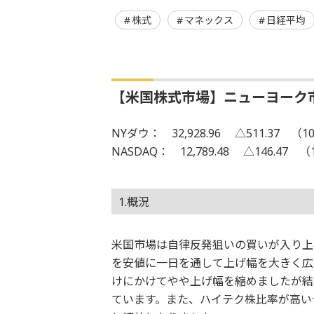
株式
マネックス
日経平均
【米国株式市場】ニューヨーク
NYダウ： 32,928.96 △511.37 （10
NASDAQ： 12,789.48 △146.47 （
1.概況
米国市場は自律反発狙いの買いが入り上
を安値に一日を通して上げ幅を大きく広
けにかけてやや上げ幅を縮めましたが結局
ています。また、ハイテク株比率が高いナ