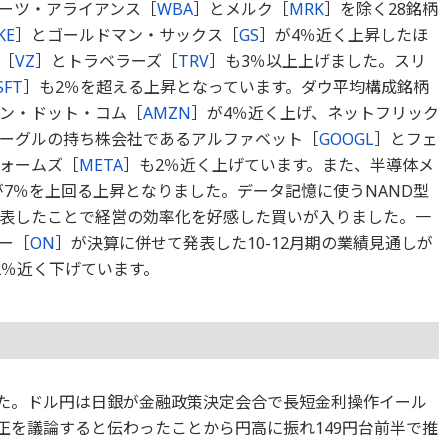
ーツ・アライアンス［
WBA
］とメルク［
MRK
］を除く28銘柄
KE
］とゴールドマン・サックス［
GS
］が4％近く上昇したほ
［
VZ
］とトラベラーズ［
TRV
］も3％以上上げました。スリ
SFT
］も2％を超える上昇となっています。ダウ平均構成銘柄
ン・ドット・コム［
AMZN
］が4％近く上げ、ネットフリック
グーグルの持ち株会社であるアルファベット［
GOOGL
］とフェ
ォームズ［
META
］も2％近く上げています。また、半導体メ
が7％を上回る上昇となりました。データ記憶に使うNAND型
表したことで経営の効率化を好感した買いが入りました。一
ー［
ON
］が決算に併せて発表した10-12月期の業績見通しが
2％近く下げています。
りました。ドル円は日銀が金融政策決定会合で長短金利操作イール
正を議論すると伝わったことから円高に振れ149円台前半で推