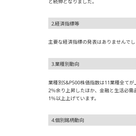
と続伸となりました。
2.経済指標等
主要な経済指標の発表はありませんでし
3.業種別動向
業種別S&P500株価指数は11業種全
2％余り上昇したほか、金融と生活必需
1％以上上げています。
4.個別銘柄動向