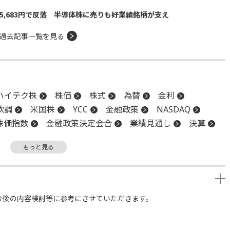
5,683円で反落 半導体株に売りも好業績銘柄が支え
過去記事一覧を見る
ハイテク株
株価
株式
為替
金利
軟調
米国株
YCC
金融政策
NASDAQ
株価指数
金融政策決定会合
業績見通し
決算
もっと見る
今後の内容検討等に参考にさせていただきます。