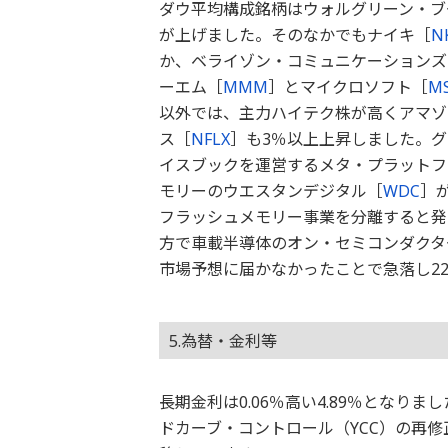
ダウ平均構成銘柄はウォルグリーン・ブ
が上げました。そのなかでもナイキ［
N
か、ベライゾン・コミュニケーションズ
ーエム［
MMM
］とマイクロソフト［
M
以外では、主力ハイテク株が高くアマゾ
ス［
NFLX
］も3％以上上昇しました。
イスブックを運営するメタ・プラットフ
モリーのウエスタンデジタル［
WDC
］
フラッシュメモリー事業を分離すると発
方で車載半導体のオン・セミコンダクタ
市場予想に届かなかったことで急落し2
5.為替・金利等
長期金利は0.06％高い4.89％とな
ドカーブ・コントロール（YCC）の再修