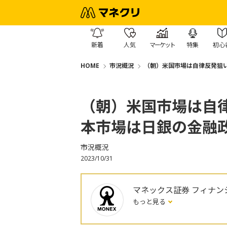
新着
人気
マーケット
特集
初心
HOME
市況概況
（朝）米国市場は自律反発狙
（朝）米国市場は自
本市場は日銀の金融
市況概況
2023/10/31
マネックス証券 フィナン
もっと見る