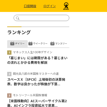
口座開設
ログイン
ランキング
デイリー
ウイークリー
マンスリー
マネックス人生100年デザイン
「墓じまい」には期限がある？墓じまい
の流れとかかる費用を解説
岡元兵八郎の米国株マスターへの道
スペースＸ［SPCX］上場後初の決算発
表、数字は良かったが株価が下落...
モトリーフール米国株情報
【米国株動向】AIスーパーサイクル第2
幕、AIインフラ投資拡大で恩恵...