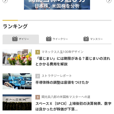
材料
上場
前引け
底
続落
日銀
年初来安値
安値
ランキング
デイリー
ウイークリー
マンスリー
マネックス人生100年デザイン
「墓じまい」には期限がある？墓じまいの流れ
とかかる費用を解説
ストラテジーレポート
半導体株の調整は底値をつけたか
岡元兵八郎の米国株マスターへの道
スペースＸ［SPCX］上場後初の決算発表、数字
は良かったが株価が下落...