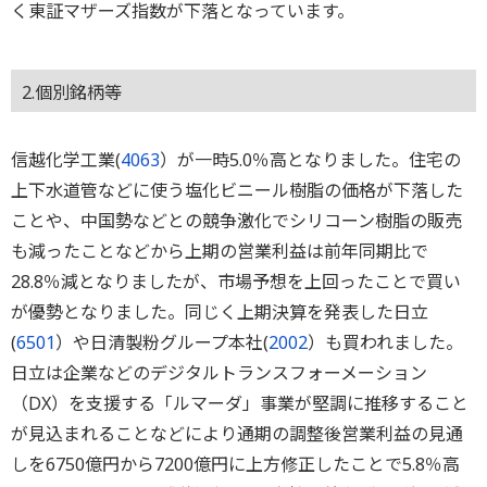
く東証マザーズ指数が下落となっています。
2.個別銘柄等
信越化学工業(
4063
）が一時5.0％高となりました。住宅の
上下水道管などに使う塩化ビニール樹脂の価格が下落した
ことや、中国勢などとの競争激化でシリコーン樹脂の販売
も減ったことなどから上期の営業利益は前年同期比で
28.8％減となりましたが、市場予想を上回ったことで買い
が優勢となりました。同じく上期決算を発表した日立
(
6501
）や日清製粉グループ本社(
2002
）も買われました。
日立は企業などのデジタルトランスフォーメーション
（DX）を支援する「ルマーダ」事業が堅調に推移すること
が見込まれることなどにより通期の調整後営業利益の見通
しを6750億円から7200億円に上方修正したことで5.8％高