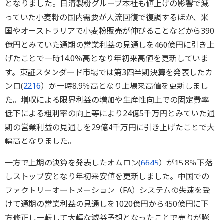
となりました。日清製粉グループ本社も値上げの影響で減
っていた小麦粉の国内需要が人流回復で復調するほか、米
国やオーストラリアで小麦粉販売が伸びることなどから390
億円とみていた通期の営業利益の見通しを460億円に引き上
げたことで一時14.0％高となり年初来高値を更新していま
す。東証スタンダード市場では第3四半期決算を発表したカ
ンロ(
2216
）が一時8.9％高となり上場来高値を更新しまし
た。増収による限界利益の増加や生産性向上での固定費率
低下による粗利率の向上等により24億5千万円とみていた通
期の営業利益の見通しを29億4千万円に引き上げたことで大
幅高となりました。
一方で上期の決算を発表したオムロン(
6645
）が15.8％下落
しストップ安となり年初来安値を更新しました。中国での
ファクトリーオートメーション（FA）システムの失速を受
けて通期の営業利益の見通しを1020億円から450億円に下
方修正し一転して大幅な減益予想となったことで売りが膨