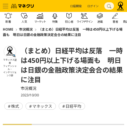
口座開設
ログイン
新着
人気
マーケット
特集
初心者
ライフデザイン
連載
著者
商
HOME
市況概況
（まとめ）日経平均は反落 一時は450円以上下げる場
面も 明日は日銀の金融政策決定会合の結果に注目
（まとめ）日経平均は反落 一時
は450円以上下げる場面も 明日
マネックス証
券
フィナンシャ
は日銀の金融政策決定会合の結果
ル・
インテリジェ
ンス部
に注目
市況概況
2023/10/30
株式
マネックス
日経平均