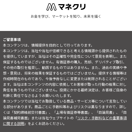
お金を学び、マーケットを知り、未来を描く
ご留意事項
本コンテンツは、情報提供を目的として行っております。
本コンテンツは、当社や当社が信頼できると考える情報源から提供されたもの
を提供していますが、当社はその正確性や完全性について意見を表明し、また
保証するものではございません。有価証券の購入、売却、デリバティブ取引、
その他の取引を推奨し、勧誘するものではありません。また、過去の実績や予
想・意見は、将来の結果を保証するものではございません。提供する情報等は
作成時現在のものであり、今後予告なしに変更または削除されることがござい
ます。当社は本コンテンツの内容に依拠してお客様が取った行動の結果に対し
責任を負うものではございません。投資にかかる最終決定は、お客様ご自身の
判断と責任でなさるようお願いいたします。
本コンテンツでは当社でお取扱している商品・サービス等について言及してい
る部分があります。商品ごとに手数料等およびリスクは異なりますので、詳し
くは「契約締結前交付書面」、「上場有価証券等書面」、「目論見書」、「目
論見書補完書面」または当社ウェブサイトの「
リスク・手数料などの重要事項
に関する説明
」をよくお読みください。