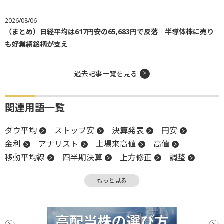
2026/08/06
（まとめ）日経平均は617円安の65,683円で反落 半導体株に売り
も好業績銘柄が支え
過去記事一覧を見る
関連用語一覧
ダウ平均
ストップ安
決算発表
円安
金利
アナリスト
上場来高値
高値
移動平均線
四半期決算
上方修正
調整
YCC
営業利益
金融政策
堅調
減益
もっと見る
スタンダード市場
前場
年初来高値
反落
引け
一段安
イールドカーブ
上値
下方修正
金融政策決定会合
決算
後場