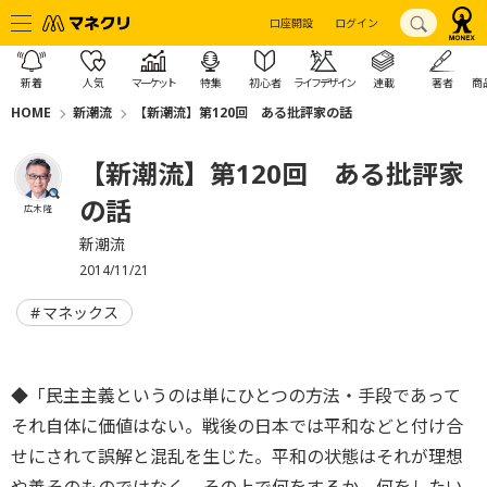
口座開設
ログイン
新着
人気
マーケット
特集
初心者
ライフデザイン
連載
著者
商
HOME
新潮流
【新潮流】第120回 ある批評家の話
【新潮流】第120回 ある批評家
の話
広木 隆
新潮流
2014/11/21
マネックス
◆「民主主義というのは単にひとつの方法・手段であって
それ自体に価値はない。戦後の日本では平和などと付け合
せにされて誤解と混乱を生じた。平和の状態はそれが理想