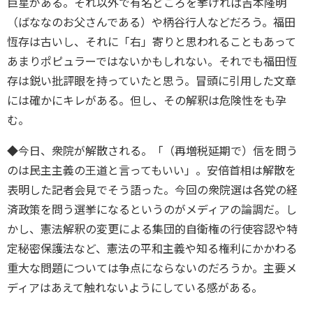
巨星がある。それ以外で有名どころを挙げれば吉本隆明
（ばななのお父さんである）や柄谷行人などだろう。福田
恆存は古いし、それに「右」寄りと思われることもあって
あまりポピュラーではないかもしれない。それでも福田恆
存は鋭い批評眼を持っていたと思う。冒頭に引用した文章
には確かにキレがある。但し、その解釈は危険性をも孕
む。
◆今日、衆院が解散される。「（再増税延期で）信を問う
のは民主主義の王道と言ってもいい」。安倍首相は解散を
表明した記者会見でそう語った。今回の衆院選は各党の経
済政策を問う選挙になるというのがメディアの論調だ。し
かし、憲法解釈の変更による集団的自衛権の行使容認や特
定秘密保護法など、憲法の平和主義や知る権利にかかわる
重大な問題については争点にならないのだろうか。主要メ
ディアはあえて触れないようにしている感がある。