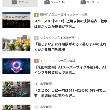
デイリー
ウイークリー
マンスリー
岡元兵八郎の米国株マスターへの道
スペースＸ［SPCX］上場後初の決算発表、数字
は良かったが株価が下落...
マネックス人生100年デザイン
「墓じまい」には期限がある？墓じまいの流れ
とかかる費用を解説
モトリーフール米国株情報
【米国株動向】AIスーパーサイクル第2幕、AI
インフラ投資拡大で恩恵...
市況概況
（まとめ）日経平均は617円安の65,683円で反
落 半導体株に売りも好...
市況概況