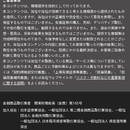
ご留意事項
本コンテンツは、情報提供を目的として行っております。
本コンテンツは、当社や当社が信頼できると考える情報源から提供されたもの
を提供していますが、当社はその正確性や完全性について意見を表明し、また
保証するものではございません。有価証券の購入、売却、デリバティブ取引、
その他の取引を推奨し、勧誘するものではありません。また、過去の実績や予
想・意見は、将来の結果を保証するものではございません。提供する情報等は
作成時現在のものであり、今後予告なしに変更または削除されることがござい
ます。当社は本コンテンツの内容に依拠してお客様が取った行動の結果に対し
責任を負うものではございません。投資にかかる最終決定は、お客様ご自身の
判断と責任でなさるようお願いいたします。
本コンテンツでは当社でお取扱している商品・サービス等について言及してい
る部分があります。商品ごとに手数料等およびリスクは異なりますので、詳し
くは「契約締結前交付書面」、「上場有価証券等書面」、「目論見書」、「目
論見書補完書面」または当社ウェブサイトの「
リスク・手数料などの重要事項
に関する説明
」をよくお読みください。
金融商品取引業者 関東財務局長（金商）第165号
日本証券業協会、一般社団法人 第二種金融商品取引業協会、一般社
団法人 金融先物取引業協会、
一般社団法人 日本暗号資産等取引業協会、一般社団法人 資産運用業
協会