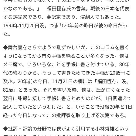
や善そのものではなく、その上で何をするか、何をしたい
かなのである。」 福田恆存氏の言葉。戦後の日本を代表
する評論家であり、翻訳家であり、演劇人でもあった。
1994年11月20日没。つまり20年前の昨日が彼の命日だっ
た。
◆舞台裏をさらすようで恥ずかしいが、このコラムを書く
ようになってから昔の手帳を繰ることが多くなった。僕は
メモ魔で、いろいろなことを手帳に書き付けている。80年
代の終わりから、そうして書きためてきた手帳が20数冊に
及ぶ。20年前の今日、11月21日の欄には「福田恆存、没。
82歳」とあった。それを書いた時、僕は、氏が亡くなった
翌日に訃報に接して手帳に書きとめたのだが、1日間違えて
記入していたというわけだ。と、いうことで没後20年と1日
経った今日になってこの批評家を取り上げる次第である。
◆批評・評論の分野では僕がよく引用する小林秀雄という