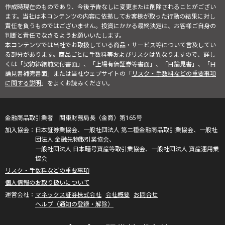
作成時現在のものであり、今後予告なしに変更または削除されることがござい
ます。当社は本コンテンツの内容に依拠してお客様が取った行動の結果に対し
責任を負うものではございません。投資にかかる最終決定は、お客様ご自身の
判断と責任でなさるようお願いいたします。
本コンテンツでは当社でお取扱している商品・サービス等について言及してい
る部分があります。商品ごとに手数料等およびリスクは異なりますので、詳し
くは「契約締結前交付書面」、「上場有価証券等書面」、「目論見書」、「目
論見書補完書面」または当社ウェブサイトの「
リスク・手数料などの重要事項
に関する説明
」をよくお読みください。
金融商品取引業者 関東財務局長（金商）第165号
日本証券業協会、一般社団法人 第二種金融商品取引業協会、一般社
団法人 金融先物取引業協会、
一般社団法人 日本暗号資産等取引業協会、一般社団法人 資産運用業
協会
リスク・手数料などの重要事項
個人情報のお取り扱いについて
マネックス証券株式会社
会社概要
お問合せ
ヘルプ（通知の登録・解除）