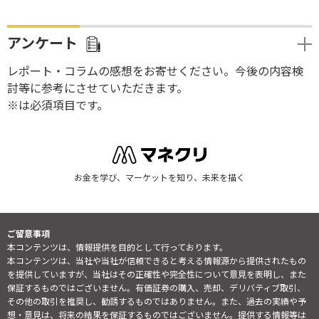
アンケート
レポート・コラムの感想をお寄せください。今後の内容検
討等に参考にさせていただきます。
※は必須項目です。
お金を学び、マーケットを知り、未来を描く
ご留意事項
本コンテンツは、情報提供を目的として行っております。
本コンテンツは、当社や当社が信頼できると考える情報源から提供されたもの
を提供していますが、当社はその正確性や完全性について意見を表明し、また
保証するものではございません。有価証券の購入、売却、デリバティブ取引、
その他の取引を推奨し、勧誘するものではありません。また、過去の実績や予
想・意見は、将来の結果を保証するものではございません。提供する情報等は