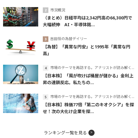
市況概況
（まとめ）日経平均は2,342円高の66,300円で
大幅続伸 AI・半導体銘...
吉田恒の為替デイリー
【為替】「異常な円安」と1995年「異常な円
高」
市場のテーマを再訪する。アナリストが読み解くテーマの本質
【日本株】「風が吹けば桶屋が儲かる」金利上
昇の連鎖反応。私たちの...
市場のテーマを再訪する。アナリストが読み解くテーマの本質
【日本株】株価77倍「第二のキオクシア」を探
せ！次の大化け企業を探...
ランキング一覧を見る