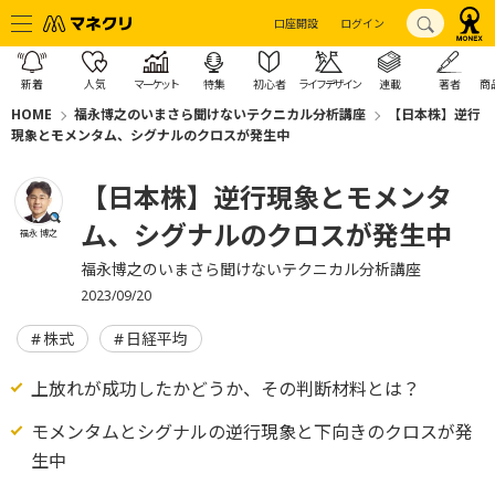
口座開設
ログイン
新着
人気
マーケット
特集
初心者
ライフデザイン
連載
著者
商
HOME
福永博之のいまさら聞けないテクニカル分析講座
【日本株】逆行
現象とモメンタム、シグナルのクロスが発生中
【日本株】逆行現象とモメンタ
ム、シグナルのクロスが発生中
福永 博之
福永博之のいまさら聞けないテクニカル分析講座
2023/09/20
株式
日経平均
上放れが成功したかどうか、その判断材料とは？
モメンタムとシグナルの逆行現象と下向きのクロスが発
生中