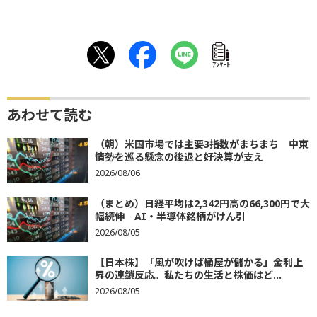
ｱﾝｹｰﾄ
あわせて読む
（朝）米国市場では主要3指数がまちまち 中東
情勢を巡る懸念の後退と好決算が支え
2026/08/06
（まとめ）日経平均は2,342円高の66,300円で大
幅続伸 AI・半導体銘柄がけん引
2026/08/05
【日本株】「風が吹けば桶屋が儲かる」金利上
昇の連鎖反応。私たちの生活と株価はど...
2026/08/05