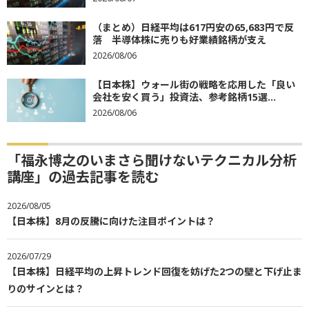
（まとめ）日経平均は617円安の65,683円で反
落 半導体株に売りも好業績銘柄が支え
2026/08/06
【日本株】ウォール街の戦略を応用した「良い
会社を安く買う」投資法、参考銘柄15選...
2026/08/06
「福永博之のいまさら聞けないテクニカル分析
講座」の過去記事を読む
2026/08/05
【日本株】8月の反騰に向けた注目ポイントは？
2026/07/29
【日本株】日経平均の上昇トレンド回復を妨げた2つの壁と下げ止ま
りのサインとは？