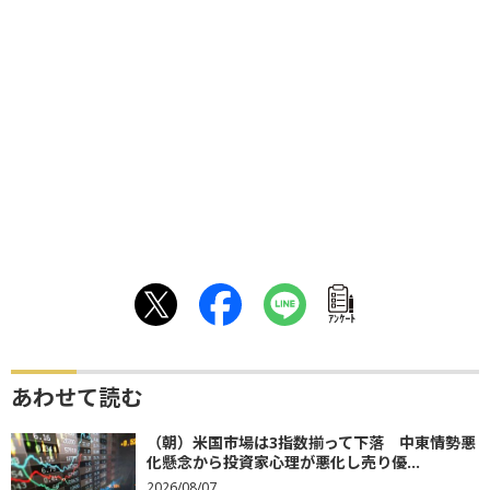
ｱﾝｹｰﾄ
あわせて読む
（朝）米国市場は3指数揃って下落 中東情勢悪
化懸念から投資家心理が悪化し売り優...
2026/08/07