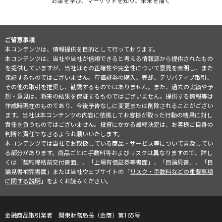
お金を学び、マーケットを知り、未来を描く
ご留意事項
本コンテンツは、情報提供を目的として行っております。
本コンテンツは、当社や当社が信頼できると考える情報源から提供されたもの
を提供していますが、当社はその正確性や完全性について意見を表明し、また
保証するものではございません。有価証券の購入、売却、デリバティブ取引、
その他の取引を推奨し、勧誘するものではありません。また、過去の実績や予
想・意見は、将来の結果を保証するものではございません。提供する情報等は
作成時現在のものであり、今後予告なしに変更または削除されることがござい
ます。当社は本コンテンツの内容に依拠してお客様が取った行動の結果に対し
責任を負うものではございません。投資にかかる最終決定は、お客様ご自身の
判断と責任でなさるようお願いいたします。
本コンテンツでは当社でお取扱している商品・サービス等について言及してい
る部分があります。商品ごとに手数料等およびリスクは異なりますので、詳し
くは「契約締結前交付書面」、「上場有価証券等書面」、「目論見書」、「目
論見書補完書面」または当社ウェブサイトの「
リスク・手数料などの重要事項
に関する説明
」をよくお読みください。
金融商品取引業者 関東財務局長（金商）第165号