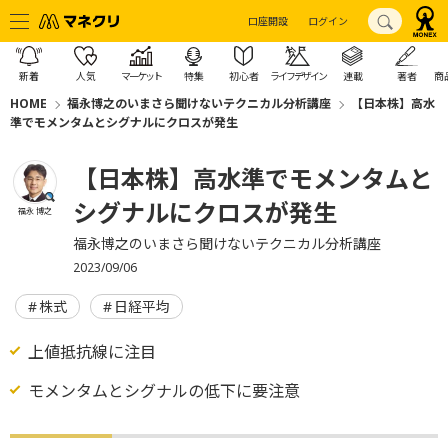
口座開設
ログイン
新着
人気
マーケット
特集
初心者
ライフデザイン
連載
著者
商
HOME
福永博之のいまさら聞けないテクニカル分析講座
【日本株】高水
準でモメンタムとシグナルにクロスが発生
【日本株】高水準でモメンタムと
シグナルにクロスが発生
福永 博之
福永博之のいまさら聞けないテクニカル分析講座
2023/09/06
株式
日経平均
上値抵抗線に注目
モメンタムとシグナルの低下に要注意