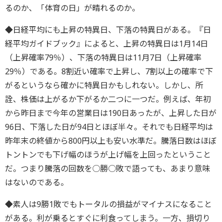
るのか、「体育の日」が晴れるのか。
◆日経平均にも上昇の特異日、下落の特異日がある。『日
経平均ガイドブック』によると、上昇の特異日は1月14日
（上昇確率79％）、下落の特異日は11月7日（上昇確率
29％）である。8割近い確率で上昇し、7割以上の確率で下
がるというなら確かに特異日かもしれない。しかし、所
詮、株価は上がるか下がるか二つに一つだ。例えば、年初
から昨日まで今年の営業日は190日あったが、上昇した日が
96日、下落した日が94日とほぼ半々。それでも日経平均は
昨年末の終値から800円以上も安い水準だ。騰落日数はほぼ
トントンでも下げ幅のほうが上げ幅を上回ったということ
だ。つまり騰落の回数を○勝○敗で語っても、あまり意味
はないのである。
◆素人は9勝1敗でもトータルの損益がマイナスになること
がある。利が乗るとすぐに利食ってしまう。一方、損切り