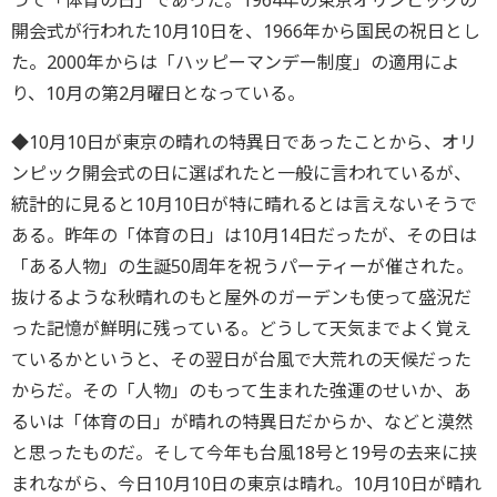
つて「体育の日」であった。1964年の東京オリンピックの
開会式が行われた10月10日を、1966年から国民の祝日とし
た。2000年からは「ハッピーマンデー制度」の適用によ
り、10月の第2月曜日となっている。
◆10月10日が東京の晴れの特異日であったことから、オリ
ンピック開会式の日に選ばれたと一般に言われているが、
統計的に見ると10月10日が特に晴れるとは言えないそうで
ある。昨年の「体育の日」は10月14日だったが、その日は
「ある人物」の生誕50周年を祝うパーティーが催された。
抜けるような秋晴れのもと屋外のガーデンも使って盛況だ
った記憶が鮮明に残っている。どうして天気までよく覚え
ているかというと、その翌日が台風で大荒れの天候だった
からだ。その「人物」のもって生まれた強運のせいか、あ
るいは「体育の日」が晴れの特異日だからか、などと漠然
と思ったものだ。そして今年も台風18号と19号の去来に挟
まれながら、今日10月10日の東京は晴れ。10月10日が晴れ