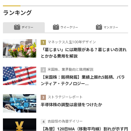
ランキング
デイリー
ウイークリー
マンスリー
マネックス人生100年デザイン
「墓じまい」には期限がある？墓じまいの流れ
とかかる費用を解説
米国株、業界動向と銘柄解説
【米国株：銘柄発掘】業績上振れ5銘柄、パラ
ンティア・テクノロジー...
ストラテジーレポート
半導体株の調整は底値をつけたか
吉田恒の為替デイリー
【為替】120日MA（移動平均線）割れが示す円