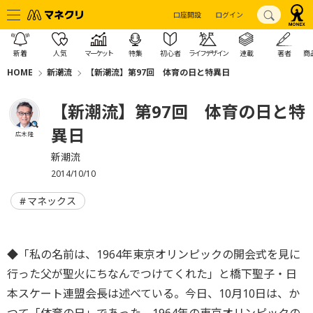
口座開設
ログイン
新着
人気
マーケット
特集
初心者
ライフデザイン
連載
著者
商
HOME
新潮流
【新潮流】第97回 体育の日と特異日
【新潮流】第97回 体育の日と特
異日
広木 隆
新潮流
2014/10/10
マネックス
◆「私の名前は、1964年東京オリンピックの開会式を見に
行った父が聖火にちなんでつけてくれた」と橋下聖子・日
本スケート連盟会長は述べている。今日、10月10日は、か