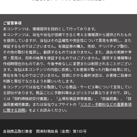
ご留意事項
本コンテンツは、情報提供を目的として行っております。
本コンテンツは、当社や当社が信頼できると考える情報源から提供されたもの
を提供していますが、当社はその正確性や完全性について意見を表明し、また
保証するものではございません。有価証券の購入、売却、デリバティブ取引、
その他の取引を推奨し、勧誘するものではありません。また、過去の実績や予
想・意見は、将来の結果を保証するものではございません。提供する情報等は
作成時現在のものであり、今後予告なしに変更または削除されることがござい
ます。当社は本コンテンツの内容に依拠してお客様が取った行動の結果に対し
責任を負うものではございません。投資にかかる最終決定は、お客様ご自身の
判断と責任でなさるようお願いいたします。
本コンテンツでは当社でお取扱している商品・サービス等について言及してい
る部分があります。商品ごとに手数料等およびリスクは異なりますので、詳し
くは「契約締結前交付書面」、「上場有価証券等書面」、「目論見書」、「目
論見書補完書面」または当社ウェブサイトの「
リスク・手数料などの重要事項
に関する説明
」をよくお読みください。
金融商品取引業者 関東財務局長（金商）第165号