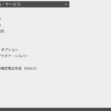
品・サービス
株
株
信託
・オプション
プラチナ・シルバー
確定拠出年金（iDeCo）