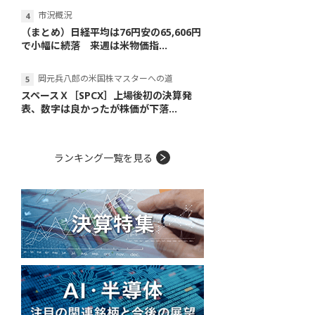
市況概況
（まとめ）日経平均は76円安の65,606円
で小幅に続落 来週は米物価指...
岡元兵八郎の米国株マスターへの道
スペースＸ［SPCX］上場後初の決算発
表、数字は良かったが株価が下落...
ランキング一覧を見る