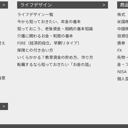
ライフデザイン
商
ライフデザイン一覧
株式
今から知っておきたい、年金の基本
米国
知っておこう、老後資金・相続の基本知識
中国
介護に関わるお金・制度の基本
投資
考え
FIRE（経済的自立、早期リタイア）
債券
保険との付き合い方
FX
いくらかかる？教育資金の貯め方、作り方
先物
転職するなら知っておきたい「お金の話」
金・
NISA
極意
個人型