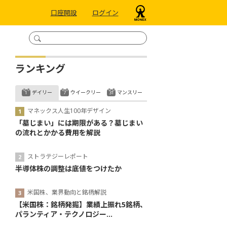
口座開設
ログイン
ランキング
デイリー
ウイークリー
マンスリー
マネックス人生100年デザイン
「墓じまい」には期限がある？墓じまい
の流れとかかる費用を解説
ストラテジーレポート
半導体株の調整は底値をつけたか
米国株、業界動向と銘柄解説
【米国株：銘柄発掘】業績上振れ5銘柄、
パランティア・テクノロジー...