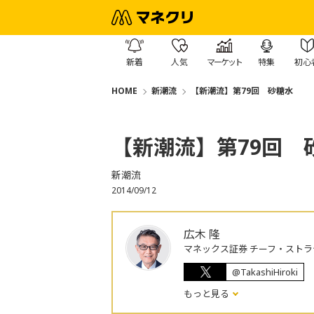
新着
人気
マーケット
特集
初心
HOME
新潮流
【新潮流】第79回 砂糖水
【新潮流】第79回 
新潮流
2014/09/12
広木 隆
マネックス証券 チーフ・ストラ
@TakashiHiroki
もっと見る