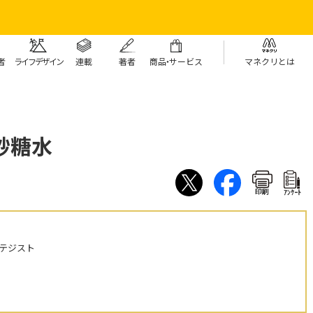
者
ライフデザイン
連載
著者
商
品・
サービス
マネクリとは
砂糖水
印刷
ｱﾝｹｰﾄ
テジスト