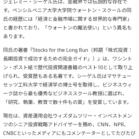
ジェレミー・シーゲル氏は、金融界では伝説的な存在で
す。ペンシルベニア大学大学院ウォートン・スクールの同
氏の経歴には「経済と金融市場に関する世界的な専門家」
と書かれており、「ウォートンの魔法使い」という異名も
あります。
同氏の著書『Stocks for the Long Run（邦題「株式投資：
長期投資で成功するための完全ガイド」）』は、ワシント
ン・ポスト紙で歴代投資関連書籍のベスト10として取り上
げられ、受賞歴もある名著です。シーゲル氏はマサチュー
セッツ工科大学で経済学の博士号を取得し、ビジネスウィ
ーク誌から最も優秀なビジネススクール教授に選ばれ、
「研究、執筆、教育で数十件もの賞」を受賞しています。
現在は、資産運用会社ウィズダムツリー・インベストメン
ツのシニア投資戦略アドバイザーを務め、CNN、NPR、
CNBCといったメディアにもコメンテーターとしてたびたび