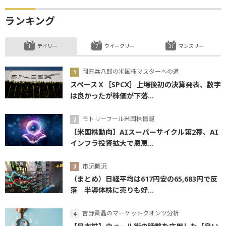
ランキング
デイリー
ウイークリー
マンスリー
岡元兵八郎の米国株マスターへの道
スペースＸ［SPCX］上場後初の決算発表、数字
は良かったが株価が下落...
モトリーフール米国株情報
【米国株動向】AIスーパーサイクル第2幕、AI
インフラ投資拡大で恩恵...
市況概況
（まとめ）日経平均は617円安の65,683円で反
落 半導体株に売りも好...
吉野貴晶のマーケットクオンツ分析