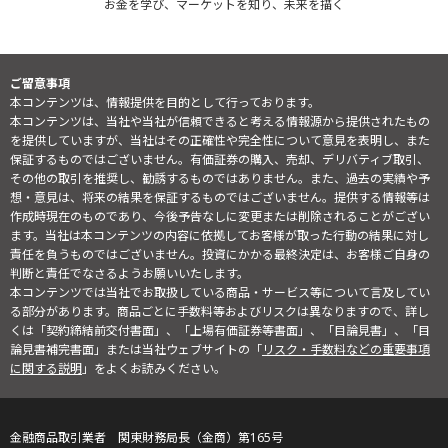
お金を学び、マーケットを知り、未来を描く
ご留意事項
本コンテンツは、情報提供を目的として行っております。
本コンテンツは、当社や当社が信頼できると考える情報源から提供されたもの
を提供していますが、当社はその正確性や完全性について意見を表明し、また
保証するものではございません。有価証券の購入、売却、デリバティブ取引、
その他の取引を推奨し、勧誘するものではありません。また、過去の実績や予
想・意見は、将来の結果を保証するものではございません。提供する情報等は
作成時現在のものであり、今後予告なしに変更または削除されることがござい
ます。当社は本コンテンツの内容に依拠してお客様が取った行動の結果に対し
責任を負うものではございません。投資にかかる最終決定は、お客様ご自身の
判断と責任でなさるようお願いいたします。
本コンテンツでは当社でお取扱している商品・サービス等について言及してい
る部分があります。商品ごとに手数料等およびリスクは異なりますので、詳し
くは「契約締結前交付書面」、「上場有価証券等書面」、「目論見書」、「目
論見書補完書面」または当社ウェブサイトの「
リスク・手数料などの重要事項
に関する説明
」をよくお読みください。
金融商品取引業者 関東財務局長（金商）第165号