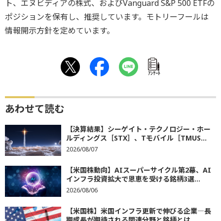
ト、エヌビディアの株式、およびVanguard S&P 500 ETFの
ポジションを保有し、推奨しています。モトリーフールは
情報開示方針を定めています。
ｱﾝｹｰﾄ
あわせて読む
【決算結果】シーゲイト・テクノロジー・ホー
ルディングス［STX］、Tモバイル［TMUS...
2026/08/07
【米国株動向】AIスーパーサイクル第2幕、AI
インフラ投資拡大で恩恵を受ける銘柄3選...
2026/08/06
【米国株】米国インフラ更新で伸びる企業―長
期成長が期待される関連分野と銘柄とは