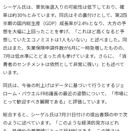
シーゲル氏は、景気後退入りの可能性は低下しており、確
率は約30％とみています。同氏はその裏付けとして、第2四
半期の国内総生産（GDP）成長率が2.4％となり、大方の予
想を大幅に上回ったことを挙げ、「これほど高くなると予
想していたエコノミストは1人もいない」と述べました。同
氏はまた、失業保険申請件数が6月に一時急増したものの、
7月は低水準にとどまった点も挙げています。さらに、「消
費者のセンチメントは依然として非常に強い」とも述べて
います。
同氏は、今後の利上げはデータに基づいて行うとするジェ
ローム・パウエルFRB議長の最近の姿勢について、「市場に
とって歓迎すべき展開である」と評価しています。
総合すると、シーゲル氏は7月31日付けの提出書類の中で次
のように述べています。「このような経済的見方はどれ
も、株価や企業業績にとって好材料である。この強さは、