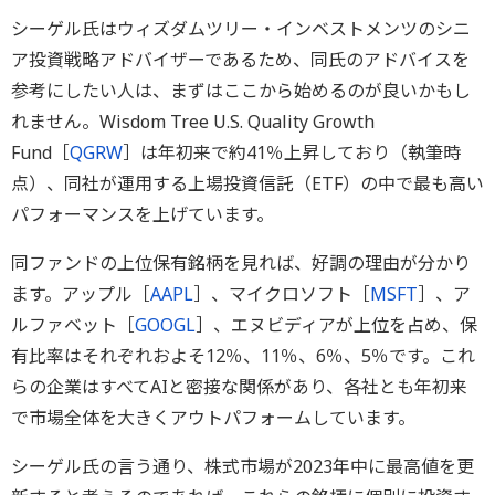
シーゲル氏はウィズダムツリー・インベストメンツのシニ
ア投資戦略アドバイザーであるため、同氏のアドバイスを
参考にしたい人は、まずはここから始めるのが良いかもし
れません。Wisdom Tree U.S. Quality Growth
Fund［
QGRW
］は年初来で約41％上昇しており（執筆時
点）、同社が運用する上場投資信託（ETF）の中で最も高い
パフォーマンスを上げています。
同ファンドの上位保有銘柄を見れば、好調の理由が分かり
ます。アップル［
AAPL
］、マイクロソフト［
MSFT
］、ア
ルファベット［
GOOGL
］、エヌビディアが上位を占め、保
有比率はそれぞれおよそ12％、11％、6％、5％です。これ
らの企業はすべてAIと密接な関係があり、各社とも年初来
で市場全体を大きくアウトパフォームしています。
シーゲル氏の言う通り、株式市場が2023年中に最高値を更