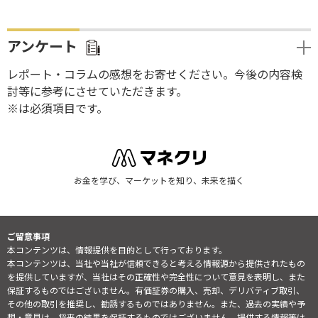
アンケート
レポート・コラムの感想をお寄せください。今後の内容検
討等に参考にさせていただきます。
※は必須項目です。
お金を学び、マーケットを知り、未来を描く
ご留意事項
本コンテンツは、情報提供を目的として行っております。
本コンテンツは、当社や当社が信頼できると考える情報源から提供されたもの
を提供していますが、当社はその正確性や完全性について意見を表明し、また
保証するものではございません。有価証券の購入、売却、デリバティブ取引、
その他の取引を推奨し、勧誘するものではありません。また、過去の実績や予
想・意見は、将来の結果を保証するものではございません。提供する情報等は