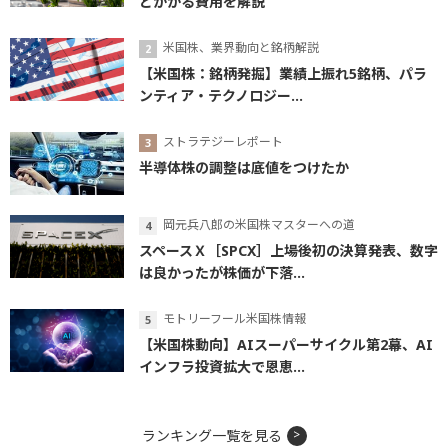
とかかる費用を解説
米国株、業界動向と銘柄解説
【米国株：銘柄発掘】業績上振れ5銘柄、パラ
ンティア・テクノロジー...
ストラテジーレポート
半導体株の調整は底値をつけたか
岡元兵八郎の米国株マスターへの道
スペースＸ［SPCX］上場後初の決算発表、数字
は良かったが株価が下落...
モトリーフール米国株情報
【米国株動向】AIスーパーサイクル第2幕、AI
インフラ投資拡大で恩恵...
ランキング一覧を見る