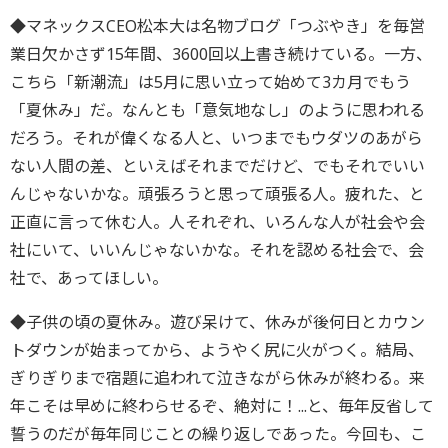
◆マネックスCEO松本大は名物ブログ「つぶやき」を毎営
業日欠かさず15年間、3600回以上書き続けている。一方、
こちら「新潮流」は5月に思い立って始めて3カ月でもう
「夏休み」だ。なんとも「意気地なし」のように思われる
だろう。それが偉くなる人と、いつまでもウダツのあがら
ない人間の差、といえばそれまでだけど、でもそれでいい
んじゃないかな。頑張ろうと思って頑張る人。疲れた、と
正直に言って休む人。人それぞれ、いろんな人が社会や会
社にいて、いいんじゃないかな。それを認める社会で、会
社で、あってほしい。
◆子供の頃の夏休み。遊び呆けて、休みが後何日とカウン
トダウンが始まってから、ようやく尻に火がつく。結局、
ぎりぎりまで宿題に追われて泣きながら休みが終わる。来
年こそは早めに終わらせるぞ、絶対に！...と、毎年反省して
誓うのだが毎年同じことの繰り返しであった。今回も、こ