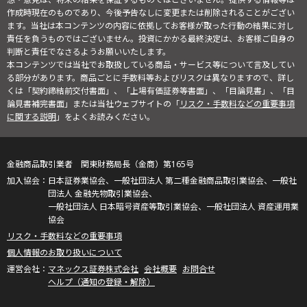
作成時現在のものであり、今後予告なしに変更または削除されることがござい
ます。当社は本コンテンツの内容に依拠してお客様が取った行動の結果に対し
責任を負うものではございません。投資にかかる最終決定は、お客様ご自身の
判断と責任でなさるようお願いいたします。
本コンテンツでは当社でお取扱している商品・サービス等について言及してい
る部分があります。商品ごとに手数料等およびリスクは異なりますので、詳し
くは「契約締結前交付書面」、「上場有価証券等書面」、「目論見書」、「目
論見書補完書面」または当社ウェブサイトの「
リスク・手数料などの重要事項
に関する説明
」をよくお読みください。
金融商品取引業者 関東財務局長（金商）第165号
日本証券業協会、一般社団法人 第二種金融商品取引業協会、一般社
団法人 金融先物取引業協会、
一般社団法人 日本暗号資産等取引業協会、一般社団法人 資産運用業
協会
リスク・手数料などの重要事項
個人情報のお取り扱いについて
マネックス証券株式会社
会社概要
お問合せ
ヘルプ（通知の登録・解除）