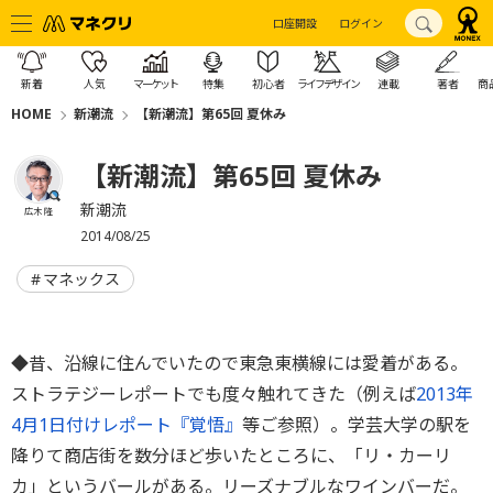
口座開設
ログイン
新着
人気
マーケット
特集
初心者
ライフデザイン
連載
著者
商
HOME
新潮流
【新潮流】第65回 夏休み
【新潮流】第65回 夏休み
新潮流
広木 隆
2014/08/25
マネックス
◆昔、沿線に住んでいたので東急東横線には愛着がある。
ストラテジーレポートでも度々触れてきた（例えば
2013年
4月1日付けレポート『覚悟』
等ご参照）。学芸大学の駅を
降りて商店街を数分ほど歩いたところに、「リ・カーリ
カ」というバールがある。リーズナブルなワインバーだ。