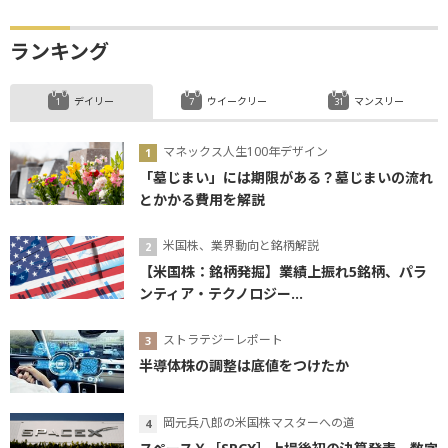
ランキング
デイリー
ウイークリー
マンスリー
マネックス人生100年デザイン
「墓じまい」には期限がある？墓じまいの流れ
とかかる費用を解説
米国株、業界動向と銘柄解説
【米国株：銘柄発掘】業績上振れ5銘柄、パラ
ンティア・テクノロジー...
ストラテジーレポート
半導体株の調整は底値をつけたか
岡元兵八郎の米国株マスターへの道