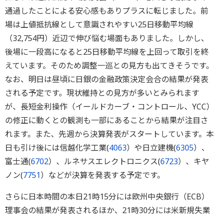
通過したことによる安心感もありプラスに転じました。前
場は上値抵抗線として意識されやすい25日移動平均線
（32,754円）近辺で伸び悩む場面もありました。しかし、
後場に一段高になると25日移動平均線を上回って取引を終
えています。そのため調整一巡との見方も出てきそうです。
なお、明日は昼頃に日銀の金融政策決定会合の結果が発表
される予定です。現状維持との見方が多いとみられます
が、長短金利操作（イールドカーブ・コントロール、YCC）
の修正に動くとの観測も一部にあることから結果が注目さ
れます。また、先週から決算発表がスタートしています。本
日も引け後には信越化学工業(
4063
）や日立建機(
6305
）、
富士通(
6702
）、ルネサスエレクトロニクス(
6723
）、キヤ
ノン(
7751
）などが決算を発表する予定です。
さらに日本時間の本日21時15分には欧州中央銀行（ECB）
理事会の結果が発表されるほか、21時30分には米新規失業