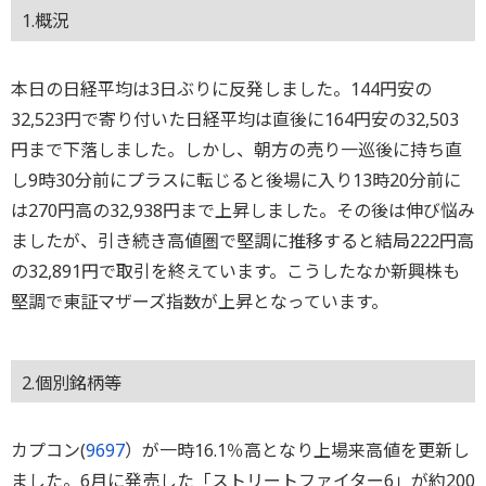
1.概況
本日の日経平均は3日ぶりに反発しました。144円安の
32,523円で寄り付いた日経平均は直後に164円安の32,503
円まで下落しました。しかし、朝方の売り一巡後に持ち直
し9時30分前にプラスに転じると後場に入り13時20分前に
は270円高の32,938円まで上昇しました。その後は伸び悩み
ましたが、引き続き高値圏で堅調に推移すると結局222円高
の32,891円で取引を終えています。こうしたなか新興株も
堅調で東証マザーズ指数が上昇となっています。
2.個別銘柄等
カプコン(
9697
）が一時16.1％高となり上場来高値を更新し
ました。6月に発売した「ストリートファイター6」が約200