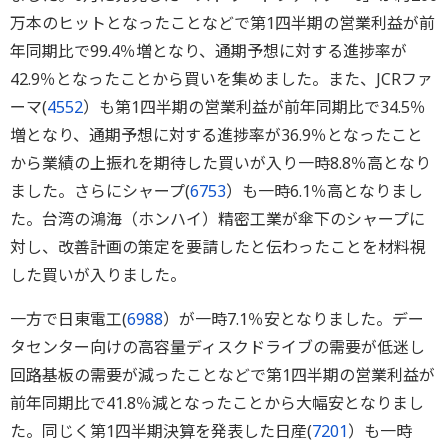
万本のヒットとなったことなどで第1四半期の営業利益が前
年同期比で99.4％増となり、通期予想に対する進捗率が
42.9％となったことから買いを集めました。また、JCRファ
ーマ(
4552
）も第1四半期の営業利益が前年同期比で34.5％
増となり、通期予想に対する進捗率が36.9％となったこと
から業績の上振れを期待した買いが入り一時8.8％高となり
ました。さらにシャープ(
6753
）も一時6.1％高となりまし
た。台湾の鴻海（ホンハイ）精密工業が傘下のシャープに
対し、改善計画の策定を要請したと伝わったことを材料視
した買いが入りました。
一方で日東電工(
6988
）が一時7.1％安となりました。デー
タセンター向けの高容量ディスクドライブの需要が低迷し
回路基板の需要が減ったことなどで第1四半期の営業利益が
前年同期比で41.8％減となったことから大幅安となりまし
た。同じく第1四半期決算を発表した日産(
7201
）も一時