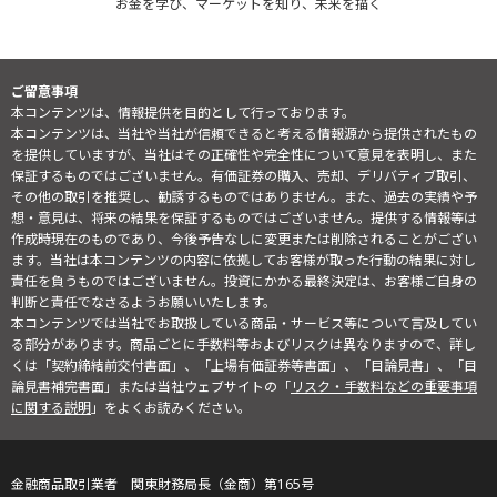
お金を学び、マーケットを知り、未来を描く
ご留意事項
本コンテンツは、情報提供を目的として行っております。
本コンテンツは、当社や当社が信頼できると考える情報源から提供されたもの
を提供していますが、当社はその正確性や完全性について意見を表明し、また
保証するものではございません。有価証券の購入、売却、デリバティブ取引、
その他の取引を推奨し、勧誘するものではありません。また、過去の実績や予
想・意見は、将来の結果を保証するものではございません。提供する情報等は
作成時現在のものであり、今後予告なしに変更または削除されることがござい
ます。当社は本コンテンツの内容に依拠してお客様が取った行動の結果に対し
責任を負うものではございません。投資にかかる最終決定は、お客様ご自身の
判断と責任でなさるようお願いいたします。
本コンテンツでは当社でお取扱している商品・サービス等について言及してい
る部分があります。商品ごとに手数料等およびリスクは異なりますので、詳し
くは「契約締結前交付書面」、「上場有価証券等書面」、「目論見書」、「目
論見書補完書面」または当社ウェブサイトの「
リスク・手数料などの重要事項
に関する説明
」をよくお読みください。
金融商品取引業者 関東財務局長（金商）第165号