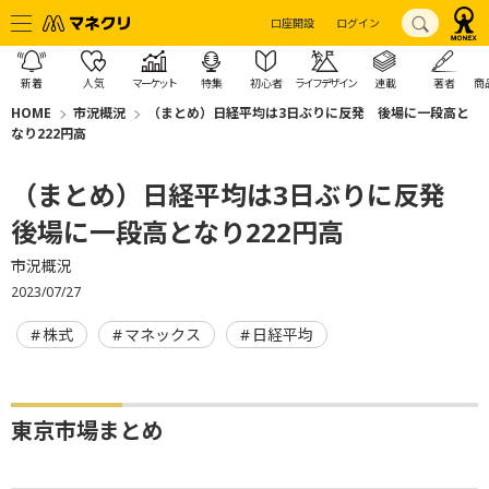
口座開設
ログイン
新着
人気
マーケット
特集
初心者
ライフデザイン
連載
著者
商
HOME
市況概況
（まとめ）日経平均は3日ぶりに反発 後場に一段高と
なり222円高
（まとめ）日経平均は3日ぶりに反発
後場に一段高となり222円高
市況概況
2023/07/27
株式
マネックス
日経平均
東京市場まとめ