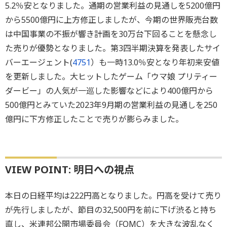
5.2％安となりました。通期の営業利益の見通しを5200億円
から5500億円に上方修正しましたが、今期の世界販売台数
は中国事業の不振が響き計画を30万台下回ることを懸念し
た売りが優勢となりました。第3四半期決算を発表したサイ
バーエージェント(
4751
）も一時13.0％安となり年初来安値
を更新しました。大ヒットしたゲーム「ウマ娘 プリティー
ダービー」の人気が一巡した影響などにより400億円から
500億円とみていた2023年9月期の営業利益の見通しを250
億円に下方修正したことで売りが膨らみました。
VIEW POINT: 明日への視点
本日の日経平均は222円高となりました。円高を受けて売り
が先行しましたが、節目の32,500円を前に下げ渋ると持ち
直し、米連邦公開市場委員会（FOMC）を大きな波乱なく