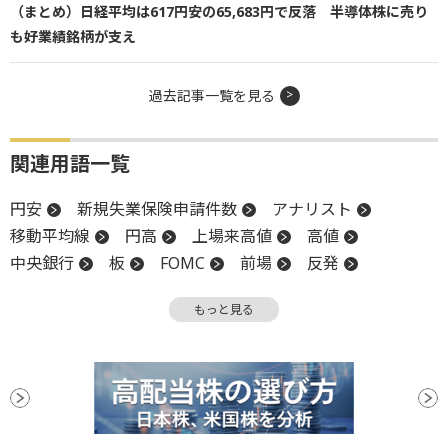
（まとめ）日経平均は617円安の65,683円で反落 半導体株に売り
も好業績銘柄が支え
過去記事一覧を見る
関連用語一覧
円安
新規失業保険申請件数
アナリスト
移動平均線
円高
上場来高値
高値
中央銀行
板
FOMC
前場
反発
引け
ECB
イールドカーブ
上値
もっと見る
金融政策決定会合
堅調
後場
CB
上場
GDP
調整
日銀
年初来安値
安値