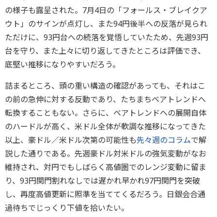
の様子も露呈された。7月4日の「フォールス・ブレイクア
ウト」のサインが点灯し、また94円後半への反落が見られ
ただけに、93円台への続落を覚悟していたため、先週93円
台を守り、また上々に切り返してきたところは評価でき、
底堅い推移になりやすいだろう。
詰まるところ、頭の重い構造の確認があっても、それはこ
の前の急伸に対する反動であり、たちまちベアトレンドへ
転換することもない。さらに、ベアトレンドへの展開自体
のハードルが高く、米ドル全体が軟調な推移になってきた
以上、豪ドル／米ドル次第の可能性も
先々週のコラム
で解
説した通りである。先週豪ドル対米ドルの強気変動がなお
維持され、対円でもしばらく高値圏でのレンジ変動に留ま
り、93円関門割れなしでは遅かれ早かれ97円関門を突破
し、再度高値更新に照準を当ててくるだろう。日銀会合通
過待ちでじっくり下値を拾いたい。