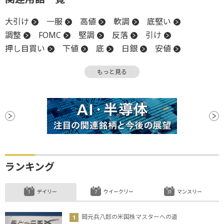
大引け
一服
高値
軟調
底堅い
調整
FOMC
堅調
反落
引け
押し目買い
下値
底
日銀
安値
陽線
もっと見る
ランキング
デイリー
ウイークリー
マンスリー
岡元兵八郎の米国株マスターへの道