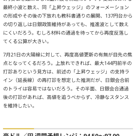
最終小波と数え、同「上昇ウェッジ」のフォーメーション
の形成やその後の下放れも教科書通りの展開、137円台から
の切り返しは日銀政策維持があっても、推進波として数え
にくいだろう。むしろ材料の通過を待ってから再度反落し
てくる公算が大きい。
7月21日の大陽線に対して、再度高値更新の有無が目先の焦
点となってくるだろう。上放れできれば、最大144円前半の
打診ありという見方は、前述の「上昇ウェッジ」の支持ラ
イン（延長線）の再打診を想定した推測だが、日銀会合前
のトライは容易ではないだろう。その半面、日銀会合通過
後の打診があれば、高値を追うべからず、冷静なスタンス
を維持したい。
豪ドル／円 週間予想レンジ：94.50～97.00