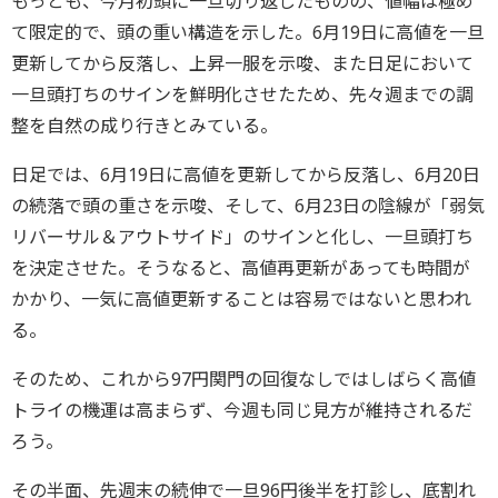
もっとも、今月初頭に一旦切り返したものの、値幅は極め
て限定的で、頭の重い構造を示した。6月19日に高値を一旦
更新してから反落し、上昇一服を示唆、また日足において
一旦頭打ちのサインを鮮明化させたため、先々週までの調
整を自然の成り行きとみている。
日足では、6月19日に高値を更新してから反落し、6月20日
の続落で頭の重さを示唆、そして、6月23日の陰線が「弱気
リバーサル＆アウトサイド」のサインと化し、一旦頭打ち
を決定させた。そうなると、高値再更新があっても時間が
かかり、一気に高値更新することは容易ではないと思われ
る。
そのため、これから97円関門の回復なしではしばらく高値
トライの機運は高まらず、今週も同じ見方が維持されるだ
ろう。
その半面、先週末の続伸で一旦96円後半を打診し、底割れ