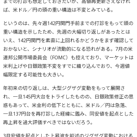
までの打診も想定しておきたいが、高値再更新さえなけれ
ば、米ドル／円の頭の重い構造は不変とみている。
というのは、先々週142円関門手前までの打診をもって頭の
重い構造を示したため、先週の大幅切り返しがあったとは
いえ、142円関門を素直に上回れるかどうかをまず確認して
おかないと、シナリオが流動的になる恐れがある。7月の米
連邦公開市場委員会（FOMC）も控えており、マーケットは
米利上げや日銀政策不変をすでに織り込んでおり、今週値
幅限定する可能性も大きい。
年初来の切り返しは、大型ジグザグ変動をもって展開さ
れ、一旦145円大台をトライしたものの、日銀政策修正の思
惑もあって、米金利の低下とともに、米ドル／円は急落、
一旦137円台を再打診した経緯に鑑み、同安値を起点とした
再上昇を過大評価すべきではないだろう。
3月安値を起点とした上昇波を前述のジグザグ変動における