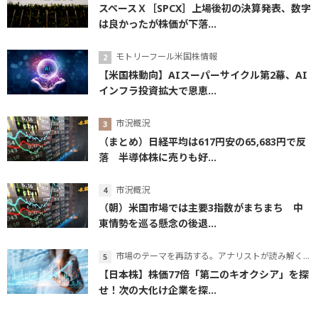
スペースＸ［SPCX］上場後初の決算発表、数字
は良かったが株価が下落...
モトリーフール米国株情報
【米国株動向】AIスーパーサイクル第2幕、AI
インフラ投資拡大で恩恵...
市況概況
（まとめ）日経平均は617円安の65,683円で反
落 半導体株に売りも好...
市況概況
（朝）米国市場では主要3指数がまちまち 中
東情勢を巡る懸念の後退...
市場のテーマを再訪する。アナリストが読み解くテーマの本質
【日本株】株価77倍「第二のキオクシア」を探
せ！次の大化け企業を探...