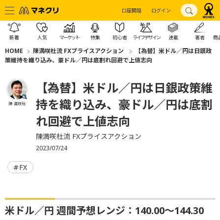
口座開設
ログイン
新着
人気
マーケット
特集
初心者
ライフデザイン
連載
著者
商
HOME
陳満咲杜流 FXプライスアクション
【為替】米ドル／円は日銀政
策維持を織り込み、豪ドル／円は底割れ回避で上値志向
【為替】米ドル／円は日銀政策維
持を織り込み、豪ドル／円は底割
陳 満咲杜
れ回避で上値志向
陳満咲杜流 FXプライスアクション
2023/07/24
FX
米ドル／円 週間予想レンジ：140.00～144.30