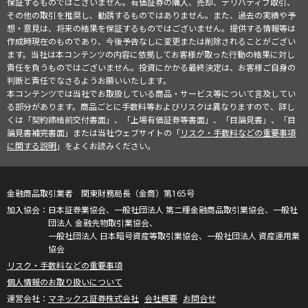
保証するものではございません。有価証券の購入、売却、デリバティブ取引、
その他の取引を推奨し、勧誘するものではありません。また、過去の実績や予
想・意見は、将来の結果を保証するものではございません。提供する情報等は
作成時現在のものであり、今後予告なしに変更または削除されることがござい
ます。当社は本コンテンツの内容に依拠してお客様が取った行動の結果に対し
責任を負うものではございません。投資にかかる最終決定は、お客様ご自身の
判断と責任でなさるようお願いいたします。
本コンテンツでは当社でお取扱している商品・サービス等について言及してい
る部分があります。商品ごとに手数料等およびリスクは異なりますので、詳し
くは「契約締結前交付書面」、「上場有価証券等書面」、「目論見書」、「目
論見書補完書面」または当社ウェブサイトの「
リスク・手数料などの重要事項
に関する説明
」をよくお読みください。
金融商品取引業者 関東財務局長（金商）第165号
日本証券業協会、一般社団法人 第二種金融商品取引業協会、一般社
団法人 金融先物取引業協会、
一般社団法人 日本暗号資産等取引業協会、一般社団法人 資産運用業
協会
リスク・手数料などの重要事項
個人情報のお取り扱いについて
マネックス証券株式会社
会社概要
お問合せ