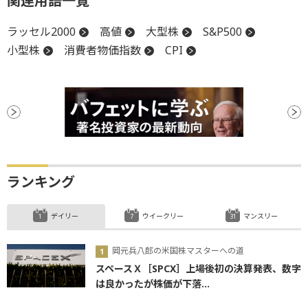
関連用語一覧
ラッセル2000
高値
大型株
S&P500
小型株
消費者物価指数
CPI
ランキング
デイリー
ウイークリー
マンスリー
岡元兵八郎の米国株マスターへの道
スペースＸ［SPCX］上場後初の決算発表、数字
は良かったが株価が下落...