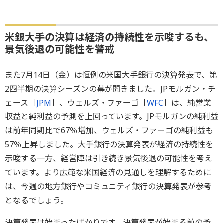
米銀大手の決算は経済の持続性を示唆するも、
景気後退の可能性を警戒
また7月14日（金）は恒例の米国大手銀行の決算発表で、第
2四半期の決算シーズンの幕が開きました。JPモルガン・チ
ェース［
JPM
］、ウェルズ・ファーゴ［
WFC
］は、純営業
収益と純利益の予測を上回っています。JPモルガンの純利益
は前年同期比で67％増加、ウェルズ・ファーゴの純利益も
57％上昇しました。大手銀行の決算発表が経済の持続性を
示唆する一方、経営陣は引き続き景気後退の可能性を考え
ています。より広範な米国経済の見通しを理解するために
は、今週の地方銀行やコミュニティ銀行の決算発表が参考
となるでしょう。
決算発表は始まったばかりです。決算発表が始まる前の予