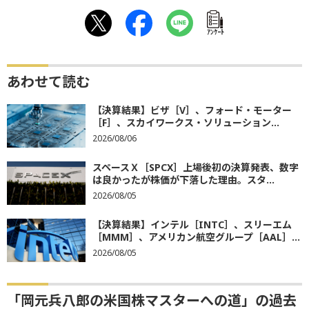
ｱﾝｹｰﾄ
あわせて読む
【決算結果】ビザ［V］、フォード・モーター
［F］、スカイワークス・ソリューション...
2026/08/06
スペースＸ［SPCX］上場後初の決算発表、数字
は良かったが株価が下落した理由。スタ...
2026/08/05
【決算結果】インテル［INTC］、スリーエム
［MMM］、アメリカン航空グループ［AAL］...
2026/08/05
「岡元兵八郎の米国株マスターへの道」の過去