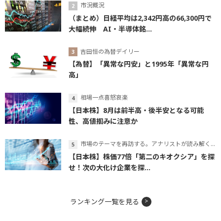
市況概況
（まとめ）日経平均は2,342円高の66,300円で
大幅続伸 AI・半導体銘...
吉田恒の為替デイリー
【為替】「異常な円安」と1995年「異常な円
高」
相場一点喜怒哀楽
【日本株】8月は前半高・後半安となる可能
性、高値掴みに注意か
市場のテーマを再訪する。アナリストが読み解くテーマの本質
【日本株】株価77倍「第二のキオクシア」を探
せ！次の大化け企業を探...
ランキング一覧を見る