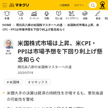
口座開設
ログイン
新着
人気
マーケット
特集
初心者
ライフデザイン
連載
著者
商
HOME
岡元兵八郎の米国株マスターへの道
米国株式市場は上昇、米
CPI・PPIは市場予想を下回り利上げ懸念和らぐ
米国株式市場は上昇、米CPI・
PPIは市場予想を下回り利上げ懸
岡元
兵八郎
念和らぐ
岡元兵八郎の米国株マスターへの道
2023/07/18
米国株
マネックス
米銀大手の決算は経済の持続性を示唆するも、景気後退
の可能性を警戒