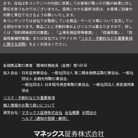
ます。当社は本コンテンツの内容に依拠してお客様が取った行動の結果に対し
責任を負うものではございません。投資にかかる最終決定は、お客様ご自身の
判断と責任でなさるようお願いいたします。
本コンテンツでは当社でお取扱している商品・サービス等について言及してい
る部分があります。商品ごとに手数料等およびリスクは異なりますので、詳し
くは「契約締結前交付書面」、「上場有価証券等書面」、「目論見書」、「目
論見書補完書面」または当社ウェブサイトの「
リスク・手数料などの重要事項
に関する説明
」をよくお読みください。
金融商品取引業者 関東財務局長（金商）第165号
日本証券業協会、一般社団法人 第二種金融商品取引業協会、一般社
団法人 金融先物取引業協会、
一般社団法人 日本暗号資産等取引業協会、一般社団法人 資産運用業
協会
リスク・手数料などの重要事項
個人情報のお取り扱いについて
マネックス証券株式会社
会社概要
お問合せ
ヘルプ（通知の登録・解除）