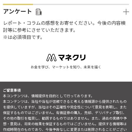
アンケート
レポート・コラムの感想をお寄せください。今後の内容検
討等に参考にさせていただきます。
※は必須項目です。
お金を学び、マーケットを知り、未来を描く
ご留意事項
本コンテンツは、情報提供を目的として行っております。
本コンテンツは、当社や当社が信頼できると考える情報源から提供されたもの
を提供していますが、当社はその正確性や完全性について意見を表明し、また
保証するものではございません。有価証券の購入、売却、デリバティブ取引、
その他の取引を推奨し、勧誘するものではありません。また、過去の実績や予
想・意見は、将来の結果を保証するものではございません。提供する情報等は
作成時現在のものであり、今後予告なしに変更または削除されることがござい