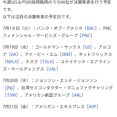
今週はS＆P500採用銘柄のうち66社が決算発表を行う予定
です。
以下は注目の決算発表の予定日です。
7月1８日（火）：バンク・オブ・アメリカ［
BAC
］、PNC
フィナンシャル・サービシズ・グループ［
PNC
］
7月19日（水）：ゴールドマン・サックス［
GS
］、アルコ
ア［
AA
］、アイ・ビー・エム［
IBM
］、ネットフリックス
［
NFLX
］、テスラ［
TSLA
］、ユナイテッド・エアライン
ズ・ホールディングス［
UAL
］
7月20日（木）：ジョンソン・エンド・ジョンソン
［
JNJ
］、台湾セミコンダクター・マニュファクチャリング
［
TSM
］、アメリカン航空グループ［
AAL
］
7月21日（金）：アメリカン・エキスプレス［
AXP
］