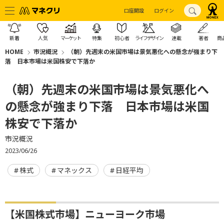
口座開設
ログイン
新着
人気
マーケット
特集
初心者
ライフデザイン
連載
著者
商
HOME
市況概況
（朝）先週末の米国市場は景気悪化への懸念が強まり下
落 日本市場は米国株安で下落か
（朝）先週末の米国市場は景気悪化へ
の懸念が強まり下落 日本市場は米国
株安で下落か
市況概況
2023/06/26
株式
マネックス
日経平均
【米国株式市場】ニューヨーク市場