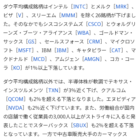
ダウ平均構成銘柄はインテル［
INTC
］とメルク［
MRK
］、
ビザ［
V
］、スリーエム［
MMM
］を除く26銘柄が下げまし
た。そのなかでもシスコシステムズ［
CSCO
］とウォルグリ
ーンズ・ブーツ・アライアンス［
WBA
］、ゴールドマン・
サックス［
GS
］、セールスフォース［
CRM
］、マイクロソ
フト［
MSFT
］、IBM［
IBM
］、キャタピラー［
CAT
］、マ
クドナルド［
MCD
］、アムジェン［
AMGN
］、コカ・コー
ラ［
KO
］が1％以上下落しています。
ダウ平均構成銘柄以外では、半導体株が軟調でテキサス・
インスツルメンツ［
TXN
］が3％近く下げ、クアルコム
［
QCOM
］も2％を超える下落となりました。エヌビディア
［
NVDA
］も2％近く下げています。また、労働組合が国内
の店舗で働く従業員の3,000人以上がストライキに入ると発
表したことでスターバックス［
SBUX
］も2％を超える下落
となっています。一方で中古車販売大手のカーマックス