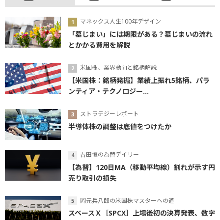
マネックス人生100年デザイン
「墓じまい」には期限がある？墓じまいの流れ
とかかる費用を解説
米国株、業界動向と銘柄解説
【米国株：銘柄発掘】業績上振れ5銘柄、パラ
ンティア・テクノロジー...
ストラテジーレポート
半導体株の調整は底値をつけたか
吉田恒の為替デイリー
【為替】120日MA（移動平均線）割れが示す円
売り取引の損失
岡元兵八郎の米国株マスターへの道
スペースＸ［SPCX］上場後初の決算発表、数字