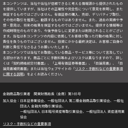
本コンテンツは、当社や当社が信頼できると考える情報源から提供されたもの
を提供していますが、当社はその正確性や完全性について意見を表明し、また
保証するものではございません。有価証券の購入、売却、デリバティブ取引、
その他の取引を推奨し、勧誘するものではありません。また、過去の実績や予
想・意見は、将来の結果を保証するものではございません。提供する情報等は
作成時現在のものであり、今後予告なしに変更または削除されることがござい
ます。当社は本コンテンツの内容に依拠してお客様が取った行動の結果に対し
責任を負うものではございません。投資にかかる最終決定は、お客様ご自身の
判断と責任でなさるようお願いいたします。
本コンテンツでは当社でお取扱している商品・サービス等について言及してい
る部分があります。商品ごとに手数料等およびリスクは異なりますので、詳し
くは「契約締結前交付書面」、「上場有価証券等書面」、「目論見書」、「目
論見書補完書面」または当社ウェブサイトの「
リスク・手数料などの重要事項
に関する説明
」をよくお読みください。
金融商品取引業者 関東財務局長（金商）第165号
日本証券業協会、一般社団法人 第二種金融商品取引業協会、一般社
団法人 金融先物取引業協会、
一般社団法人 日本暗号資産等取引業協会、一般社団法人 資産運用業
協会
リスク・手数料などの重要事項