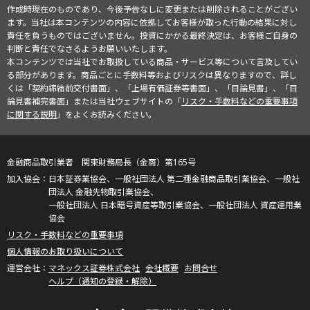
作成時現在のものであり、今後予告なしに変更または削除されることがござい
ます。当社は本コンテンツの内容に依拠してお客様が取った行動の結果に対し
責任を負うものではございません。投資にかかる最終決定は、お客様ご自身の
判断と責任でなさるようお願いいたします。
本コンテンツでは当社でお取扱している商品・サービス等について言及してい
る部分があります。商品ごとに手数料等およびリスクは異なりますので、詳し
くは「契約締結前交付書面」、「上場有価証券等書面」、「目論見書」、「目
論見書補完書面」または当社ウェブサイトの「
リスク・手数料などの重要事項
に関する説明
」をよくお読みください。
金融商品取引業者 関東財務局長（金商）第165号
日本証券業協会、一般社団法人 第二種金融商品取引業協会、一般社
団法人 金融先物取引業協会、
一般社団法人 日本暗号資産等取引業協会、一般社団法人 資産運用業
協会
リスク・手数料などの重要事項
個人情報のお取り扱いについて
マネックス証券株式会社
会社概要
お問合せ
ヘルプ（通知の登録・解除）