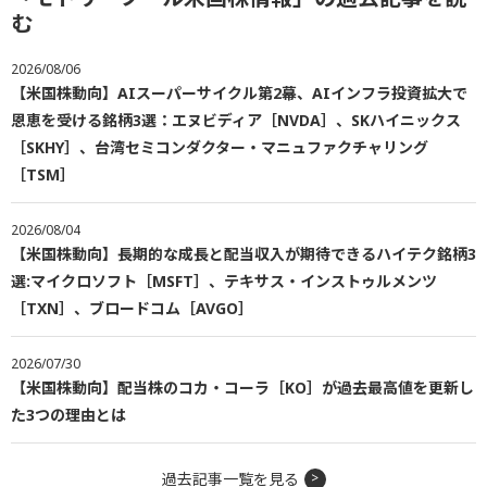
む
2026/08/06
【米国株動向】AIスーパーサイクル第2幕、AIインフラ投資拡大で
恩恵を受ける銘柄3選：エヌビディア［NVDA］、SKハイニックス
［SKHY］、台湾セミコンダクター・マニュファクチャリング
［TSM］
2026/08/04
【米国株動向】長期的な成長と配当収入が期待できるハイテク銘柄3
選:マイクロソフト［MSFT］、テキサス・インストゥルメンツ
［TXN］、ブロードコム［AVGO］
2026/07/30
【米国株動向】配当株のコカ・コーラ［KO］が過去最高値を更新し
た3つの理由とは
過去記事一覧を見る