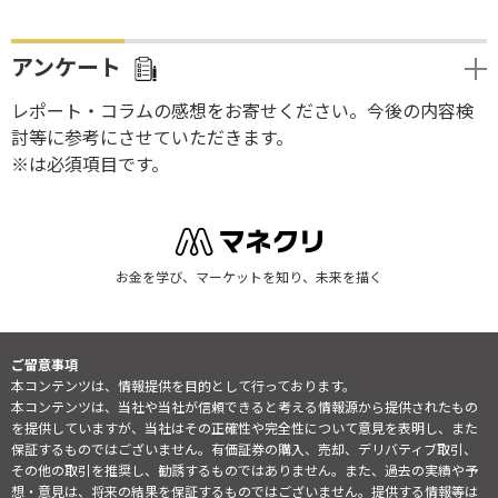
アンケート
レポート・コラムの感想をお寄せください。今後の内容検
討等に参考にさせていただきます。
※は必須項目です。
お金を学び、マーケットを知り、未来を描く
ご留意事項
本コンテンツは、情報提供を目的として行っております。
本コンテンツは、当社や当社が信頼できると考える情報源から提供されたもの
を提供していますが、当社はその正確性や完全性について意見を表明し、また
保証するものではございません。有価証券の購入、売却、デリバティブ取引、
その他の取引を推奨し、勧誘するものではありません。また、過去の実績や予
想・意見は、将来の結果を保証するものではございません。提供する情報等は