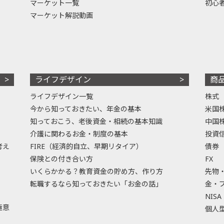
マーケット一覧
初心
マーケット解説動画
ライフデザイン
商
ライフデザイン一覧
株式
今から知っておきたい、年金の基本
米国
知っておこう、老後資金・相続の基本知識
中国
介護に関わるお金・制度の基本
投資
考え
FIRE（経済的自立、早期リタイア）
債券
保険との付き合い方
FX
いくらかかる？教育資金の貯め方、作り方
先物
転職するなら知っておきたい「お金の話」
金・
NISA
極意
個人型