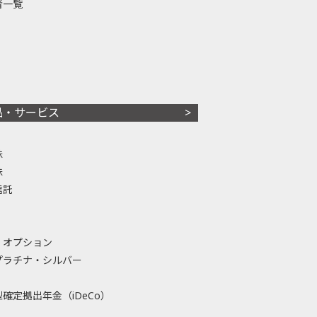
者一覧
品・サービス
株
株
信託
・オプション
プラチナ・シルバー
確定拠出年金（iDeCo）