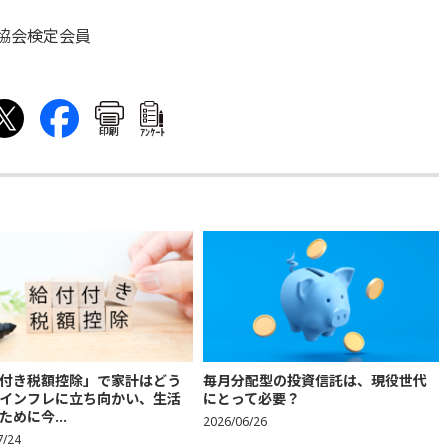
協会検定会員
印刷
ｱﾝｹｰﾄ
付き税額控除」で家計はどう
毎月分配型の投資信託は、現役世代
インフレに立ち向かい、生活
にとって必要？
ために今...
2026/06/26
7/24