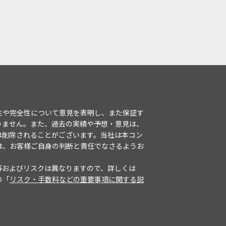
性や完全性について意見を表明し、また保証す
りません。また、過去の実績や予想・意見は、
は削除されることがございます。当社は本コン
は、お客様ご自身の判断と責任でなさるようお
等およびリスクは異なりますので、詳しくは
の「
リスク・手数料などの重要事項に関する説