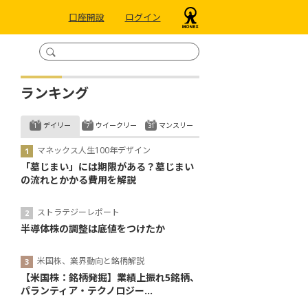
口座開設
ログイン
ランキング
デイリー
ウイークリー
マンスリー
マネックス人生100年デザイン
「墓じまい」には期限がある？墓じまい
の流れとかかる費用を解説
ストラテジーレポート
半導体株の調整は底値をつけたか
米国株、業界動向と銘柄解説
【米国株：銘柄発掘】業績上振れ5銘柄、
パランティア・テクノロジー...