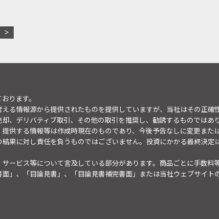
ております。
考える情報源から提供されたものを提供していますが、当社はその正確
売却、デリバティブ取引、その他の取引を推奨し、勧誘するものではあ
。提供する情報等は作成時現在のものであり、今後予告なしに変更また
の結果に対し責任を負うものではございません。投資にかかる最終決定
・サービス等について言及している部分があります。商品ごとに手数料
書面」、「目論見書」、「目論見書補完書面」または当社ウェブサイト