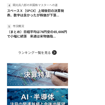
岡元兵八郎の米国株マスターへの道
スペースＸ［SPCX］上場後初の決算発
表、数字は良かったが株価が下落...
市況概況
（まとめ）日経平均は76円安の65,606円
で小幅に続落 来週は米物価指...
ランキング一覧を見る