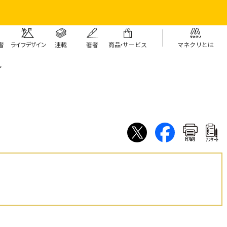
者
ライフデザイン
連載
著者
商
品・
サービス
マネクリとは
し
印刷
ｱﾝｹｰﾄ