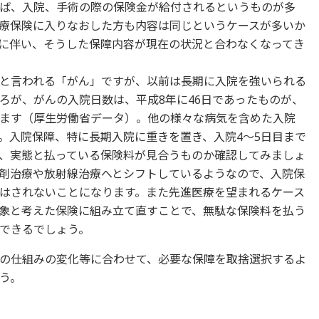
ば、入院、手術の際の保険金が給付されるというものが多
療保険に入りなおした方も内容は同じというケースが多いか
に伴い、そうした保障内容が現在の状況と合わなくなってき
と言われる「がん」ですが、以前は長期に入院を強いられる
ろが、がんの入院日数は、平成8年に46日であったものが、
ています（厚生労働省データ）。他の様々な病気を含めた入院
。入院保障、特に長期入院に重きを置き、入院4～5日目まで
、実態と払っている保険料が見合うものか確認してみましょ
剤治療や放射線治療へとシフトしているようなので、入院保
はされないことになります。また先進医療を望まれるケース
象と考えた保険に組み立て直すことで、無駄な保険料を払う
できるでしょう。
の仕組みの変化等に合わせて、必要な保障を取捨選択するよ
う。