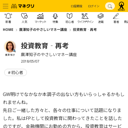
口座開設
ログイン
新着
人気
マーケット
特集
初心者
ライフデザイン
連載
著者
商
HOME
廣澤知子のやさしいマネー講座
投資教育‐再考
投資教育‐再考
廣澤知子のやさしいマネー講座
廣澤 知子
2018/05/07
初心者
GW明けでなかなか本調子の出ない方もいらっしゃるかもし
れませんね。
先日ご一緒した方々と、各々の仕事について話題になりま
した。私はFPとして投資教育に関わってきたことを話した
のですが、金融機関にお勤めの方から、投資教育はサービ