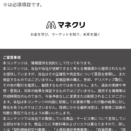
※は必須項目です。
お金を学び、マーケットを知り、未来を描く
ご留意事項
本コンテンツは、情報提供を目的として行っております。
本コンテンツは、当社や当社が信頼できると考える情報源から提供されたもの
を提供していますが、当社はその正確性や完全性について意見を表明し、また
保証するものではございません。有価証券の購入、売却、デリバティブ取引、
その他の取引を推奨し、勧誘するものではありません。また、過去の実績や予
想・意見は、将来の結果を保証するものではございません。提供する情報等は
作成時現在のものであり、今後予告なしに変更または削除されることがござい
ます。当社は本コンテンツの内容に依拠してお客様が取った行動の結果に対し
責任を負うものではございません。投資にかかる最終決定は、お客様ご自身の
判断と責任でなさるようお願いいたします。
本コンテンツでは当社でお取扱している商品・サービス等について言及してい
る部分があります。商品ごとに手数料等およびリスクは異なりますので、詳し
くは「契約締結前交付書面」、「上場有価証券等書面」、「目論見書」、「目