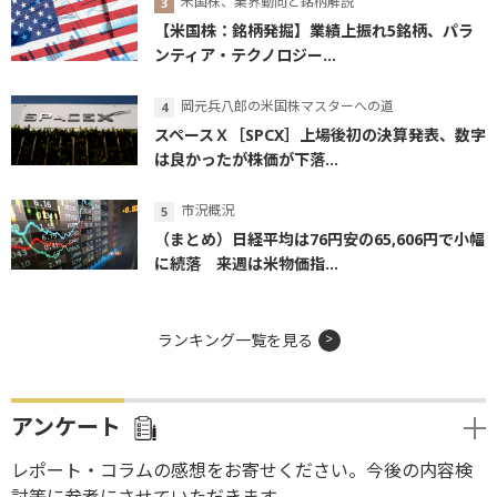
米国株、業界動向と銘柄解説
【米国株：銘柄発掘】業績上振れ5銘柄、パラ
ンティア・テクノロジー...
岡元兵八郎の米国株マスターへの道
スペースＸ［SPCX］上場後初の決算発表、数字
は良かったが株価が下落...
市況概況
（まとめ）日経平均は76円安の65,606円で小幅
に続落 来週は米物価指...
ランキング一覧を見る
アンケート
レポート・コラムの感想をお寄せください。今後の内容検
討等に参考にさせていただきます。