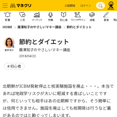
口座開設
ログイン
新着
人気
マーケット
特集
初心者
ライフデザイン
連載
著者
商
HOME
廣澤知子のやさしいマネー講座
節約とダイエット
節約とダイエット
廣澤知子のやさしいマネー講座
廣澤 知子
2018/04/23
初心者
北朝鮮がICBM発射停止と核実験施設を廃止・・・。本当で
あれば地政学リスクが大いに軽減する喜ばしいことです
が、何といっても相手はあの北朝鮮ですから、そう簡単に
は信用できません。施設を廃止しても核開発は行うなど裏
があるのではと勘ぐってしまいます。