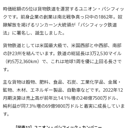
時価総額の5位は貨物鉄道を運営するユニオン・パシフィッ
クです。前身企業の創業は南北戦争真っ只中の1862年。奴
隷解放を掲げるリンカーン大統領が「パシフィック鉄道
法」に署名し、誕生しました。
貨物鉄道としては米国最大級で、米国西部と中西部、南部
の計23州を結んでいます。鉄道の総延長は3万2,530マイル
（約5万2,360km）で、これは地球1周を優に上回る長さで
す。
主な貨物は穀物、肥料、食品、石炭、工業化学品、金属・
鉱物、木材、エネルギー製品、自動車などです。2022年12
月期決算は売上高が前年比14.1％増の248億7500万ドル、
純利益が同7.3％増の69億9800万ドルと着実に成長していま
す。
【図表11】ユニオン・パシフィック・カンパニー