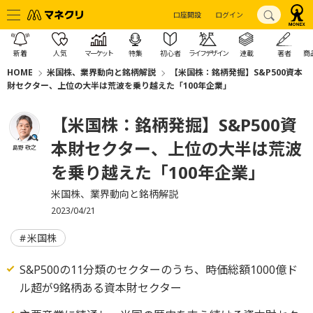
口座開設
ログイン
新着
人気
マーケット
特集
初心者
ライフデザイン
連載
著者
商
HOME
米国株、業界動向と銘柄解説
【米国株：銘柄発掘】S&P500資本
財セクター、上位の大半は荒波を乗り越えた「100年企業」
【米国株：銘柄発掘】S&P500資
本財セクター、上位の大半は荒波
島野 敬之
を乗り越えた「100年企業」
米国株、業界動向と銘柄解説
2023/04/21
米国株
S&P500の11分類のセクターのうち、時価総額1000億ド
ル超が9銘柄ある資本財セクター