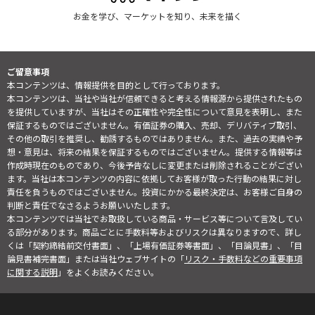
お金を学び、マーケットを知り、未来を描く
ご留意事項
本コンテンツは、情報提供を目的として行っております。
本コンテンツは、当社や当社が信頼できると考える情報源から提供されたもの
を提供していますが、当社はその正確性や完全性について意見を表明し、また
保証するものではございません。有価証券の購入、売却、デリバティブ取引、
その他の取引を推奨し、勧誘するものではありません。また、過去の実績や予
想・意見は、将来の結果を保証するものではございません。提供する情報等は
作成時現在のものであり、今後予告なしに変更または削除されることがござい
ます。当社は本コンテンツの内容に依拠してお客様が取った行動の結果に対し
責任を負うものではございません。投資にかかる最終決定は、お客様ご自身の
判断と責任でなさるようお願いいたします。
本コンテンツでは当社でお取扱している商品・サービス等について言及してい
る部分があります。商品ごとに手数料等およびリスクは異なりますので、詳し
くは「契約締結前交付書面」、「上場有価証券等書面」、「目論見書」、「目
論見書補完書面」または当社ウェブサイトの「
リスク・手数料などの重要事項
に関する説明
」をよくお読みください。