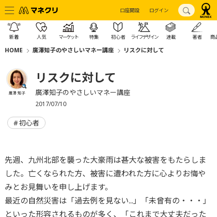
口座開設
ログイン
新着
人気
マーケット
特集
初心者
ライフデザイン
連載
著者
商
HOME
廣澤知子のやさしいマネー講座
リスクに対して
リスクに対して
廣澤知子のやさしいマネー講座
廣澤 知子
2017/07/10
初心者
先週、九州北部を襲った大豪雨は甚大な被害をもたらしま
した。亡くなられた方、被害に遭われた方に心よりお悔や
みとお見舞いを申し上げます。
最近の自然災害は「過去例を見ない...」「未曾有の・・・」
といった形容されるものが多く、「これまで大丈夫だった