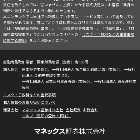
責任を負うものではございません。投資にかかる最終決定は、お客様ご自身の
判断と責任でなさるようお願いいたします。
本コンテンツでは当社でお取扱している商品・サービス等について言及してい
る部分があります。商品ごとに手数料等およびリスクは異なりますので、詳し
くは「契約締結前交付書面」、「上場有価証券等書面」、「目論見書」、「目
論見書補完書面」または当社ウェブサイトの「
リスク・手数料などの重要事項
に関する説明
」をよくお読みください。
金融商品取引業者 関東財務局長（金商）第165号
日本証券業協会、一般社団法人 第二種金融商品取引業協会、一般社
団法人 金融先物取引業協会、
一般社団法人 日本暗号資産等取引業協会、一般社団法人 資産運用業
協会
リスク・手数料などの重要事項
個人情報のお取り扱いについて
マネックス証券株式会社
会社概要
お問合せ
ヘルプ（通知の登録・解除）