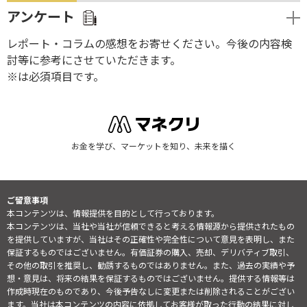
アンケート
レポート・コラムの感想をお寄せください。今後の内容検
討等に参考にさせていただきます。
※は必須項目です。
お金を学び、マーケットを知り、未来を描く
ご留意事項
本コンテンツは、情報提供を目的として行っております。
本コンテンツは、当社や当社が信頼できると考える情報源から提供されたもの
を提供していますが、当社はその正確性や完全性について意見を表明し、また
保証するものではございません。有価証券の購入、売却、デリバティブ取引、
その他の取引を推奨し、勧誘するものではありません。また、過去の実績や予
想・意見は、将来の結果を保証するものではございません。提供する情報等は
作成時現在のものであり、今後予告なしに変更または削除されることがござい
ます。当社は本コンテンツの内容に依拠してお客様が取った行動の結果に対し