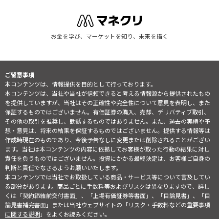
お金を学び、マーケットを知り、未来を描く
ご留意事項
本コンテンツは、情報提供を目的として行っております。
本コンテンツは、当社や当社が信頼できると考える情報源から提供されたもの
を提供していますが、当社はその正確性や完全性について意見を表明し、また
保証するものではございません。有価証券の購入、売却、デリバティブ取引、
その他の取引を推奨し、勧誘するものではありません。また、過去の実績や予
想・意見は、将来の結果を保証するものではございません。提供する情報等は
作成時現在のものであり、今後予告なしに変更または削除されることがござい
ます。当社は本コンテンツの内容に依拠してお客様が取った行動の結果に対し
責任を負うものではございません。投資にかかる最終決定は、お客様ご自身の
判断と責任でなさるようお願いいたします。
本コンテンツでは当社でお取扱している商品・サービス等について言及してい
る部分があります。商品ごとに手数料等およびリスクは異なりますので、詳し
くは「契約締結前交付書面」、「上場有価証券等書面」、「目論見書」、「目
論見書補完書面」または当社ウェブサイトの「
リスク・手数料などの重要事項
に関する説明
」をよくお読みください。