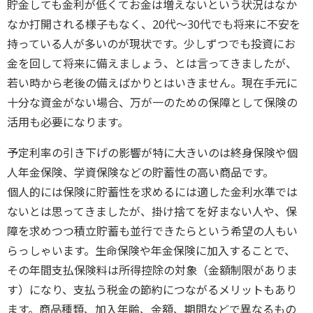
貯金しても金利が低くてお金は増えないという状況はなか
なか打開される様子もなく、20代～30代でも将来に不安を
持っている人が多いのが現状です。少しずつでも投資にお
金を回して将来に備えましょう、とは言ってきましたが、
若い時から老後の備えばかりとはいきません。現在手元に
十分な資金がない場合、万が一のための保障として保険の
活用も必要になります。
予定利率の引き下げの影響が特に大きいのは終身保険や個
人年金保険、学資保険などの貯蓄性の高い商品です。
個人的には保険に貯蓄性を求めるには適した金利水準では
ないとは思ってきましたが、掛け捨てを好まない人や、保
障を求めつつ積立貯蓄も並行できたらという希望の人もい
らっしゃいます。生命保険や年金保険に加入することで、
その年間支払保険料は所得控除の対象（金額制限がありま
す）になり、支払う税金の節約につながるメリットもあり
ます。商品種類、加入年齢、金額、期間などで異なるもの