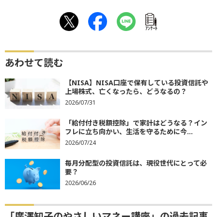
ｱﾝｹｰﾄ
あわせて読む
【NISA】NISA口座で保有している投資信託や
上場株式、亡くなったら、どうなるの？
2026/07/31
「給付付き税額控除」で家計はどうなる？イン
フレに立ち向かい、生活を守るために今...
2026/07/24
毎月分配型の投資信託は、現役世代にとって必
要？
2026/06/26
「廣澤知子のやさしいマネー講座」の過去記事