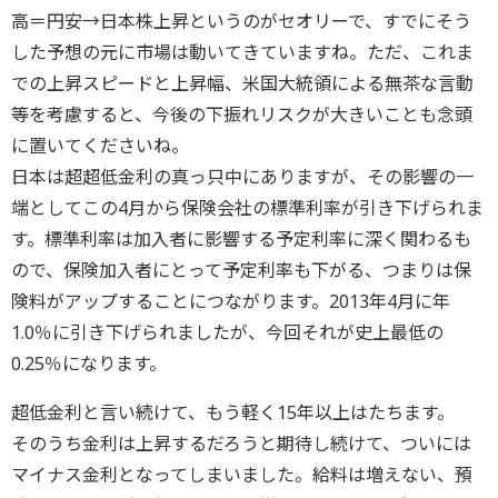
高＝円安→日本株上昇というのがセオリーで、すでにそう
した予想の元に市場は動いてきていますね。ただ、これま
での上昇スピードと上昇幅、米国大統領による無茶な言動
等を考慮すると、今後の下振れリスクが大きいことも念頭
に置いてくださいね。
日本は超超低金利の真っ只中にありますが、その影響の一
端としてこの4月から保険会社の標準利率が引き下げられま
す。標準利率は加入者に影響する予定利率に深く関わるも
ので、保険加入者にとって予定利率も下がる、つまりは保
険料がアップすることにつながります。2013年4月に年
1.0％に引き下げられましたが、今回それが史上最低の
0.25％になります。
超低金利と言い続けて、もう軽く15年以上はたちます。
そのうち金利は上昇するだろうと期待し続けて、ついには
マイナス金利となってしまいました。給料は増えない、預