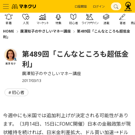
口座開設
ログイン
新着
人気
マーケット
特集
初心者
ライフデザイン
連載
著者
商
HOME
廣澤知子のやさしいマネー講座
第489回「こんなところも超低金
利」
第489回「こんなところも超低金
利」
廣澤 知子
廣澤知子のやさしいマネー講座
2017/03/13
初心者
今週中にも米国では追加利上げが決定される可能性があり
ます。（3月14日、15日にFOMC開催）日本の金融政策が現
状維持を続ければ、日米金利差拡大、ドル買い加速→ドル