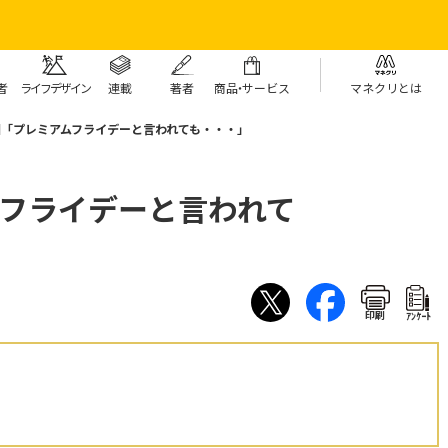
者
ライフデザイン
連載
著者
商
品・
サービス
マネクリとは
7回「プレミアムフライデーと言われても・・・」
ムフライデーと言われて
印刷
ｱﾝｹｰﾄ