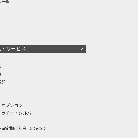
者一覧
品・サービス
株
株
信託
・オプション
プラチナ・シルバー
確定拠出年金（iDeCo）