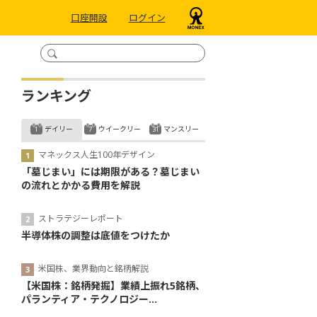
口座開設
ログイン
ランキング
デイリー
ウイークリー
マンスリー
マネックス人生100年デザイン
「墓じまい」には期限がある？墓じまい
の流れとかかる費用を解説
ストラテジーレポート
半導体株の調整は底値をつけたか
米国株、業界動向と銘柄解説
【米国株：銘柄発掘】業績上振れ5銘柄、
パランティア・テクノロジー...