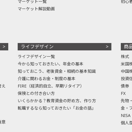
マーケット一覧
初心
マーケット解説動画
ライフデザイン
商
ライフデザイン一覧
株式
今から知っておきたい、年金の基本
米国
知っておこう、老後資金・相続の基本知識
中国
介護に関わるお金・制度の基本
投資
考え
FIRE（経済的自立、早期リタイア）
債券
保険との付き合い方
FX
いくらかかる？教育資金の貯め方、作り方
先物
転職するなら知っておきたい「お金の話」
金・
NISA
極意
個人型