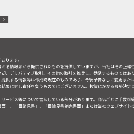
ております。
考える情報源から提供されたものを提供していますが、当社はその正確
売却、デリバティブ取引、その他の取引を推奨し、勧誘するものではあ
。提供する情報等は作成時現在のものであり、今後予告なしに変更また
の結果に対し責任を負うものではございません。投資にかかる最終決定
・サービス等について言及している部分があります。商品ごとに手数料
書面」、「目論見書」、「目論見書補完書面」または当社ウェブサイト