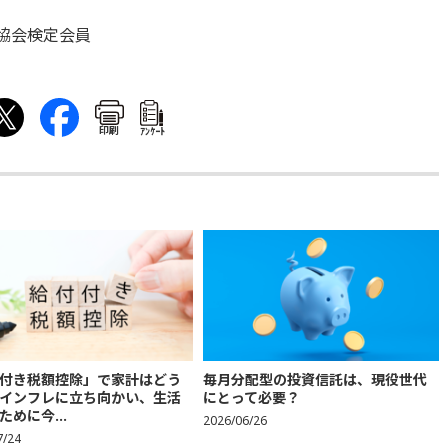
協会検定会員
印刷
ｱﾝｹｰﾄ
付き税額控除」で家計はどう
毎月分配型の投資信託は、現役世代
インフレに立ち向かい、生活
にとって必要？
ために今...
2026/06/26
7/24