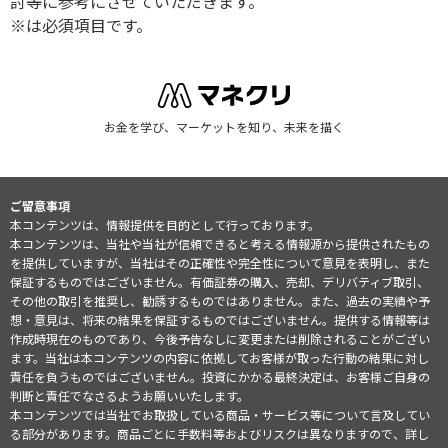
討等に参考にさせていただきます。
※は必須項目です。
お金を学び、マーケットを知り、未来を描く
ご留意事項
本コンテンツは、情報提供を目的として行っております。
本コンテンツは、当社や当社が信頼できると考える情報源から提供されたもの
を提供していますが、当社はその正確性や完全性について意見を表明し、また
保証するものではございません。有価証券の購入、売却、デリバティブ取引、
その他の取引を推奨し、勧誘するものではありません。また、過去の実績や予
想・意見は、将来の結果を保証するものではございません。提供する情報等は
作成時現在のものであり、今後予告なしに変更または削除されることがござい
ます。当社は本コンテンツの内容に依拠してお客様が取った行動の結果に対し
責任を負うものではございません。投資にかかる最終決定は、お客様ご自身の
判断と責任でなさるようお願いいたします。
本コンテンツでは当社でお取扱している商品・サービス等について言及してい
る部分があります。商品ごとに手数料等およびリスクは異なりますので、詳し