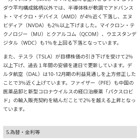
ダウ平均構成銘柄以外では、半導体株が軟調でアドバンス
ト・マイクロ・デバイス（AMD）が4％近く下落し、エヌ
ビディア（NVDA）も2％以上下げました。マイクロン・テ
クノロジー（MU）とクアルコム（QCOM）、ウエスタンデ
ジタル（WDC）も1％を上回る下落となっています。
また、テスラ（TSLA）が目標株価の引き下げを受けて2％
以上下げ、過去１年間の安値を連日で更新しています。デ
ルタ航空（DAL）は10-12月期の利益見通しを上方修正した
ことで3％近く上げています。ファイザー（PFE）も中国の
医薬品卸と新型コロナウイルスの経口治療薬「パクスロビ
ド」の輸入販売契約を結んだことで2％を越える上昇となっ
ています。
5.為替・金利等