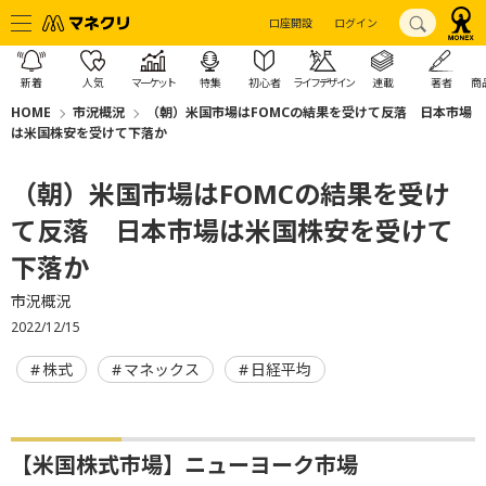
口座開設
ログイン
新着
人気
マーケット
特集
初心者
ライフデザイン
連載
著者
商
HOME
市況概況
（朝）米国市場はFOMCの結果を受けて反落 日本市場
は米国株安を受けて下落か
（朝）米国市場はFOMCの結果を受け
て反落 日本市場は米国株安を受けて
下落か
市況概況
2022/12/15
株式
マネックス
日経平均
【米国株式市場】ニューヨーク市場