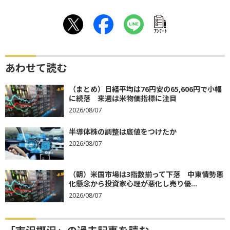
ｱﾝｹｰﾄ
あわせて読む
（まとめ）日経平均は76円安の65,606円で小幅
に続落 来週は米物価指標に注目
2026/08/07
半導体株の調整は底値をつけたか
2026/08/07
（朝）米国市場は3指数揃って下落 中東情勢悪
化懸念から投資家心理が悪化し売り優...
2026/08/07