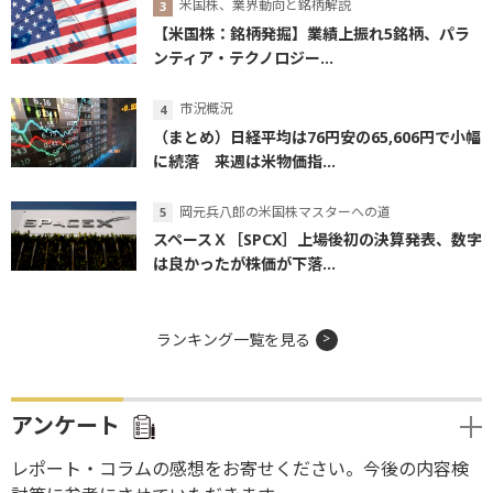
米国株、業界動向と銘柄解説
【米国株：銘柄発掘】業績上振れ5銘柄、パラ
ンティア・テクノロジー...
市況概況
（まとめ）日経平均は76円安の65,606円で小幅
に続落 来週は米物価指...
岡元兵八郎の米国株マスターへの道
スペースＸ［SPCX］上場後初の決算発表、数字
は良かったが株価が下落...
ランキング一覧を見る
アンケート
レポート・コラムの感想をお寄せください。今後の内容検