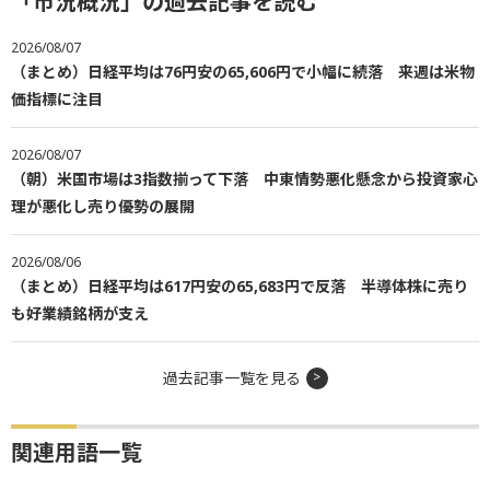
「市況概況」の過去記事を読む
2026/08/07
（まとめ）日経平均は76円安の65,606円で小幅に続落 来週は米物
価指標に注目
2026/08/07
（朝）米国市場は3指数揃って下落 中東情勢悪化懸念から投資家心
理が悪化し売り優勢の展開
2026/08/06
（まとめ）日経平均は617円安の65,683円で反落 半導体株に売り
も好業績銘柄が支え
過去記事一覧を見る
関連用語一覧