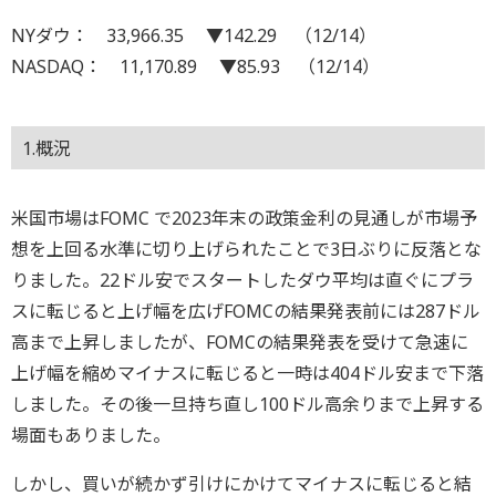
NYダウ： 33,966.35 ▼142.29 （12/14）
NASDAQ： 11,170.89 ▼85.93 （12/14）
1.概況
米国市場はFOMC で2023年末の政策金利の見通しが市場予
想を上回る水準に切り上げられたことで3日ぶりに反落とな
りました。22ドル安でスタートしたダウ平均は直ぐにプラ
スに転じると上げ幅を広げFOMCの結果発表前には287ドル
高まで上昇しましたが、FOMCの結果発表を受けて急速に
上げ幅を縮めマイナスに転じると一時は404ドル安まで下落
しました。その後一旦持ち直し100ドル高余りまで上昇する
場面もありました。
しかし、買いが続かず引けにかけてマイナスに転じると結