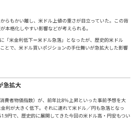
昇からもかい離し、米ドル上値の重さが目立っていた。この背
整が本格化しやすい影響などが考えられる。
っかけに「米金利低下＝米ドル急落」となったが、歴史的米ドル
ことで、米ドル買いポジションの手仕舞いが急拡大した影響
が急拡大
PI（消費者物価指数）が、前年比8％上昇といった事前予想を大
、米金利が大きく低下。それに連れて米ドル／円も急落となっ
151.9円で、歴史的に展開してきた今回の米ドル高・円安もつい