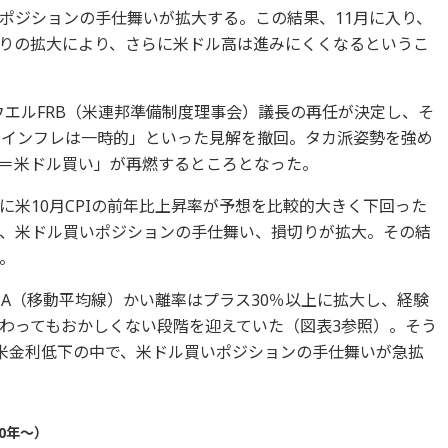
ポジションの手仕舞いが拡大する。この結果、11月に入り、
りの拡大により、さらに米ドル高は進みにくくなるというこ
パウエルFRB（米連邦準備制度理事会）議長の再任が決定し、そ
「インフレは一時的」といった見解を撤回。タカ派姿勢を強め
＝米ドル買い」が再燃するところとなった。
米10月CPIの前年比上昇率が予想を比較的大きく下回った
、米ドル買いポジションの手仕舞い、損切りが拡大。その結
。
MA（移動平均線）かい離率はプラス30％以上に拡大し、経験
わってもおかしくない段階を迎えていた（図表3参照）。そう
た米金利低下の中で、米ドル買いポジションの手仕舞いが急拡
0年～）