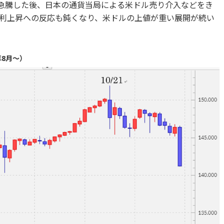
円まで急騰した後、日本の通貨当局による米ドル売り介入などをき
利上昇への反応も鈍くなり、米ドルの上値が重い展開が続い
年8月～）