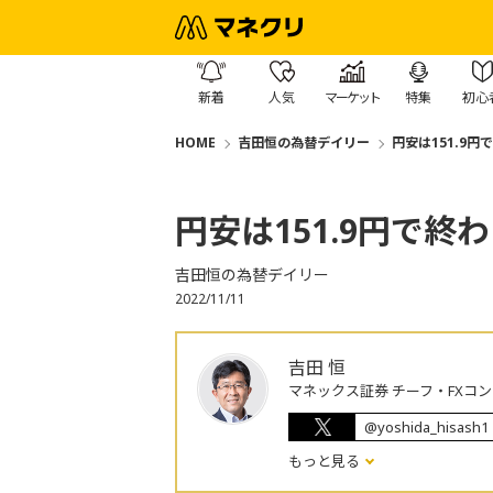
新着
人気
マーケット
特集
初心
HOME
吉田恒の為替デイリー
円安は151.9円
円安は151.9円で終
吉田恒の為替デイリー
2022/11/11
吉田 恒
マネックス証券 チーフ・FXコ
@yoshida_hisash1
もっと見る