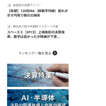
吉田恒の為替デイリー
【為替】120日MA（移動平均線）割れが
示す円売り取引の損失
岡元兵八郎の米国株マスターへの道
スペースＸ［SPCX］上場後初の決算発
表、数字は良かったが株価が下落...
ランキング一覧を見る