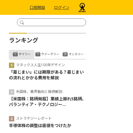
口座開設
ログイン
ランキング
デイリー
ウイークリー
マンスリー
マネックス人生100年デザイン
「墓じまい」には期限がある？墓じまい
の流れとかかる費用を解説
米国株、業界動向と銘柄解説
【米国株：銘柄発掘】業績上振れ5銘柄、
パランティア・テクノロジー...
ストラテジーレポート
半導体株の調整は底値をつけたか