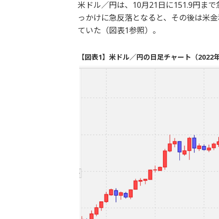
米ドル／円は、10月21日に151.9
っかけに急反落となると、その後は米金
ていた（図表1参照）。
【図表1】米ドル／円の日足チャート（2022