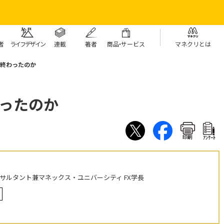
者
ライフデザイン
連載
著者
商
品・
サービス
マネクリとは
で終わったのか
わったのか
印刷
ｱﾝｹｰﾄ
ンサルタント兼マネックス・ユニバーシティ FX学長