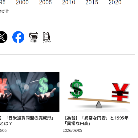
券が作
印刷
ｱﾝｹｰﾄ
】「日米通貨同盟の完成形」
【為替】「異常な円安」と1995年
とは？
「異常な円高」
8/06
2026/08/05