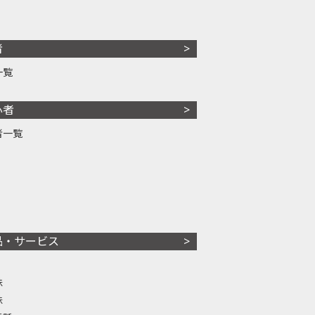
者
一覧
心者
者一覧
品・サービス
株
株