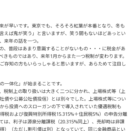
来が早いです。東京でも、そろそろ紅葉が本番となり、冬も
言えば鬼が笑う」と言いますが、笑う間もないほどあっとい
、来年の話を一つ。
の、普段はあまり意識することがないもの・・・に税金があ
べきものではあり、来年1月からまた一つ税制が変わります。
ご存知の方もいらっしゃると思いますが、あらためて注目し
の一体化」が始まることです。
、税制上の取り扱いは大きく二つに分かれ、上場株式等（上
社債や公募公社債投信）とは別々でした。上場株式等につい
から投資へのスローガンの下で導入されていた優遇税制も
（所得税および復興特別所得税15.315%＋住民税5%）の申告分離
は、利子は源泉分離課税（20.315%同上）、売却時は非課
得）（ただし割引債は別）となっていて、同じ金融商品とい