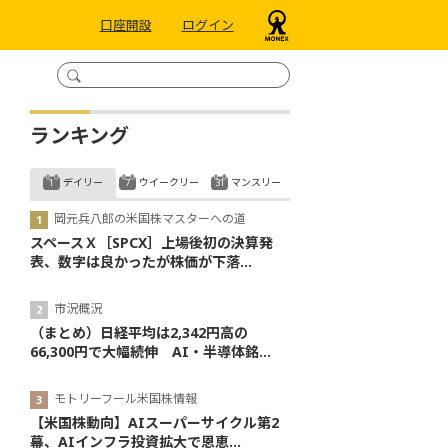
口座開設
ログイン
ランキング
デイリー
ウイークリー
マンスリー
岡元兵八郎の米国株マスターへの道
スペースＸ［SPCX］上場後初の決算発
表、数字は良かったが株価が下落...
市況概況
（まとめ）日経平均は2,342円高の
66,300円で大幅続伸 AI・半導体銘...
モトリーフール米国株情報
【米国株動向】AIスーパーサイクル第2
幕、AIインフラ投資拡大で恩恵...