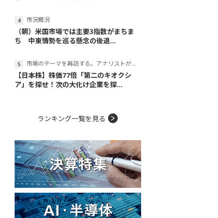
市況概況
（朝）米国市場では主要3指数がまちま
ち 中東情勢を巡る懸念の後退...
市場のテーマを再訪する。アナリストが読み解くテーマの本質
【日本株】株価77倍「第二のキオクシ
ア」を探せ！次の大化け企業を探...
ランキング一覧を見る