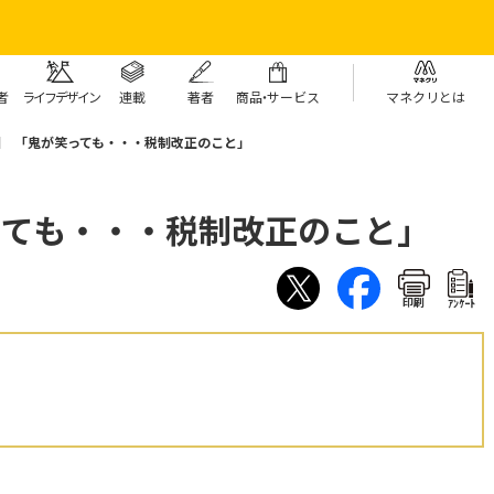
者
ライフデザイン
連載
著者
商
品・
サービス
マネクリとは
4回 「鬼が笑っても・・・税制改正のこと」
っても・・・税制改正のこと」
印刷
ｱﾝｹｰﾄ