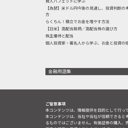
賢人バフェットに学ぶ
【為替】米ドル円今後の見通し、投資判断の
方
らくちん！積立でお金を増やす方法
【日米】高配当銘柄／高配当株の選び方
株主優待と配当
個人投資家・著名人から学ぶ、お金と投資の
金融用語集
ご留意事項
本コンテンツは、情報提供を目的として行っ
本コンテンツは、当社や当社が信頼できると
るものではございません。有価証券の購入、