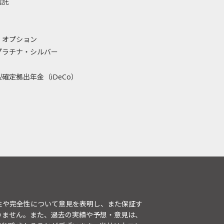
信託
・オプション
プラチナ・シルバー
確定拠出年金（iDeCo）
性や完全性について意見を表明し、また保証す
りません。また、過去の実績や予想・意見は、