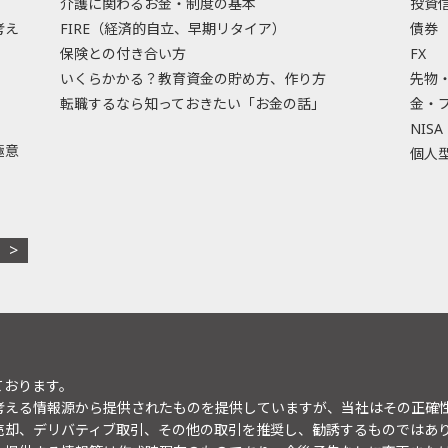
介護に関わるお金・制度の基本
投資
考え
FIRE（経済的自立、早期リタイア）
債券
保険との付き合い方
FX
いくらかかる？教育資金の貯め方、作り方
先物
転職するなら知っておきたい「お金の話」
金・
NISA
極意
個人型
ております。
考える情報源から提供されたものを提供していますが、当社はその正確
売却、デリバティブ取引、その他の取引を推奨し、勧誘するものではあ