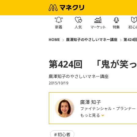
新着
人気
マーケット
特集
初心
HOME
廣澤知子のやさしいマネー講座
第42
第424回 「鬼が笑
廣澤知子のやさしいマネー講座
2015/10/19
廣澤 知子
ファイナンシャル・プランナー
もっと見る
初心者