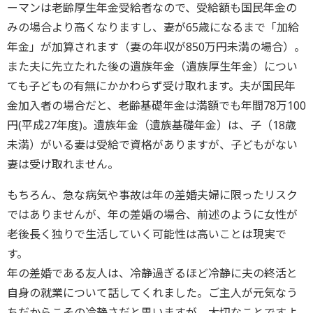
ーマンは老齢厚生年金受給者なので、受給額も国民年金の
みの場合より高くなりますし、妻が65歳になるまで「加給
年金」が加算されます（妻の年収が850万円未満の場合）。
また夫に先立たれた後の遺族年金（遺族厚生年金）につい
ても子どもの有無にかかわらず受け取れます。夫が国民年
金加入者の場合だと、老齢基礎年金は満額でも年間78万100
円(平成27年度)。遺族年金（遺族基礎年金）は、子（18歳
未満）がいる妻は受給で資格がありますが、子どもがない
妻は受け取れません。
もちろん、急な病気や事故は年の差婚夫婦に限ったリスク
ではありませんが、年の差婚の場合、前述のように女性が
老後長く独りで生活していく可能性は高いことは現実で
す。
年の差婚である友人は、冷静過ぎるほど冷静に夫の終活と
自身の就業について話してくれました。ご主人が元気なう
ちだからこその冷静さだと思いますが、大切なことですよ