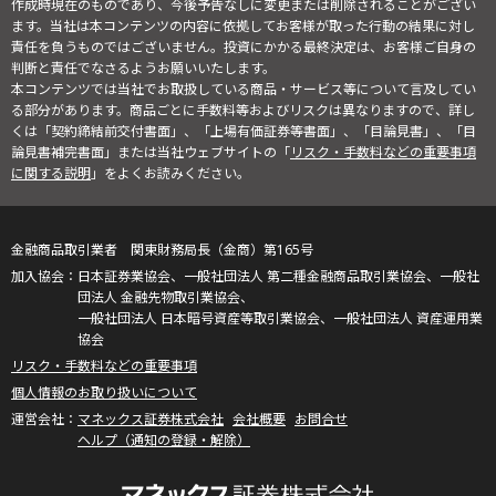
作成時現在のものであり、今後予告なしに変更または削除されることがござい
ます。当社は本コンテンツの内容に依拠してお客様が取った行動の結果に対し
責任を負うものではございません。投資にかかる最終決定は、お客様ご自身の
判断と責任でなさるようお願いいたします。
本コンテンツでは当社でお取扱している商品・サービス等について言及してい
る部分があります。商品ごとに手数料等およびリスクは異なりますので、詳し
くは「契約締結前交付書面」、「上場有価証券等書面」、「目論見書」、「目
論見書補完書面」または当社ウェブサイトの「
リスク・手数料などの重要事項
に関する説明
」をよくお読みください。
金融商品取引業者 関東財務局長（金商）第165号
日本証券業協会、一般社団法人 第二種金融商品取引業協会、一般社
団法人 金融先物取引業協会、
一般社団法人 日本暗号資産等取引業協会、一般社団法人 資産運用業
協会
リスク・手数料などの重要事項
個人情報のお取り扱いについて
マネックス証券株式会社
会社概要
お問合せ
ヘルプ（通知の登録・解除）