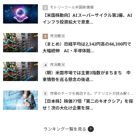
モトリーフール米国株情報
【米国株動向】AIスーパーサイクル第2幕、AI
インフラ投資拡大で恩恵...
市況概況
（まとめ）日経平均は2,342円高の66,300円で
大幅続伸 AI・半導体銘...
市況概況
（朝）米国市場では主要3指数がまちまち 中
東情勢を巡る懸念の後退...
市場のテーマを再訪する。アナリストが読み解くテーマの本質
【日本株】株価77倍「第二のキオクシア」を探
せ！次の大化け企業を探...
ランキング一覧を見る