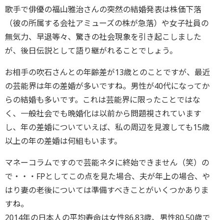
歌手で俳優の福山雅治さんの突然の結婚発表は株価下落
（彼の所属する会社アミューズの株が急落）や女子社員の
無気力、早退等々、驚きの社会現象を引き起こしました
が、後日伝説として語り継がれることでしょう。
お相手の吹石さんとの年齢差が13歳とのことですが、最近
の芸能界は年の差婚が多いですね。男性が40代になってか
らの結婚も多いです。これは芸能界に限ったことではな
く、一般社会でも晩婚化は以前から問題視されています
し、年の差婚についていえば、私の周辺を見渡しても15歳
以上の年の差婚は何組もいます。
マネーコラムですので芸能ネタに終始できません（笑）の
で・・・FPとしてこの点を見た場合、夫が年上の場合、や
はり妻の老後については準備すべきことがいくつかありま
すね。
2014年の日本人の平均寿命は女性86.83歳、男性80.50歳で