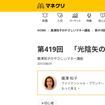
新着
人気
マーケット
特集
初心
HOME
廣澤知子のやさしいマネー講座
第419
第419回 「光陰矢
廣澤知子のやさしいマネー講座
2015/08/31
廣澤 知子
ファイナンシャル・プランナー
もっと見る
初心者