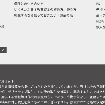
保険との付き合い方
FX
いくらかかる？教育資金の貯め方、作り方
先物
転職するなら知っておきたい「お金の話」
金・
NISA
極意
個人型
ております。
考える情報源から提供されたものを提供していますが、当社はその正確
売却、デリバティブ取引、その他の取引を推奨し、勧誘するものではあ
。提供する情報等は作成時現在のものであり、今後予告なしに変更また
の結果に対し責任を負うものではございません。投資にかかる最終決定