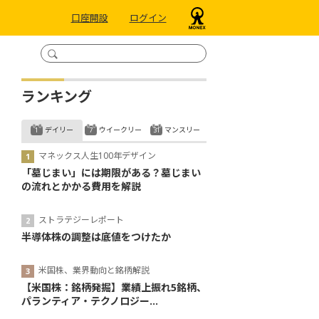
口座開設
ログイン
ランキング
デイリー
ウイークリー
マンスリー
マネックス人生100年デザイン
「墓じまい」には期限がある？墓じまい
の流れとかかる費用を解説
ストラテジーレポート
半導体株の調整は底値をつけたか
米国株、業界動向と銘柄解説
【米国株：銘柄発掘】業績上振れ5銘柄、
パランティア・テクノロジー...