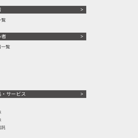
者
一覧
心者
者一覧
品・サービス
株
株
信託