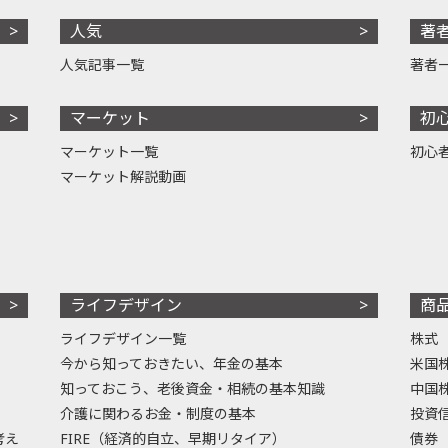
人気
著
人気記事一覧
著者
マーケット
初
マーケット一覧
初心
マーケット解説動画
ライフデザイン
商
ライフデザイン一覧
株式
今から知っておきたい、年金の基本
米国
知っておこう、老後資金・相続の基本知識
中国
介護に関わるお金・制度の基本
投資
考え
FIRE（経済的自立、早期リタイア）
債券