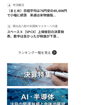
市況概況
（まとめ）日経平均は76円安の65,606円
で小幅に続落 来週は米物価指...
岡元兵八郎の米国株マスターへの道
スペースＸ［SPCX］上場後初の決算発
表、数字は良かったが株価が下落...
ランキング一覧を見る