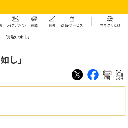
者
ライフデザイン
連載
著者
商
品・
サービス
マネクリとは
回 「光陰矢の如し」
の如し」
印刷
ｱﾝｹｰﾄ