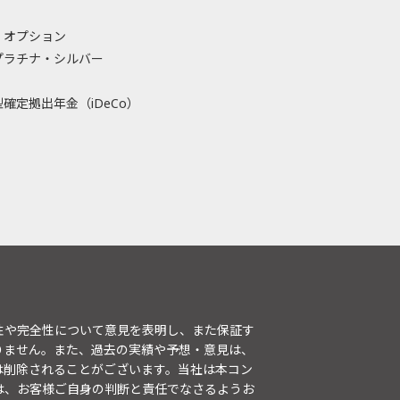
・オプション
プラチナ・シルバー
確定拠出年金（iDeCo）
性や完全性について意見を表明し、また保証す
りません。また、過去の実績や予想・意見は、
は削除されることがございます。当社は本コン
は、お客様ご自身の判断と責任でなさるようお