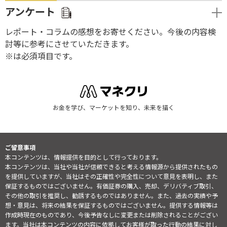
アンケート
レポート・コラムの感想をお寄せください。今後の内容検
討等に参考にさせていただきます。
※は必須項目です。
お金を学び、マーケットを知り、未来を描く
ご留意事項
本コンテンツは、情報提供を目的として行っております。
本コンテンツは、当社や当社が信頼できると考える情報源から提供されたもの
を提供していますが、当社はその正確性や完全性について意見を表明し、また
保証するものではございません。有価証券の購入、売却、デリバティブ取引、
その他の取引を推奨し、勧誘するものではありません。また、過去の実績や予
想・意見は、将来の結果を保証するものではございません。提供する情報等は
作成時現在のものであり、今後予告なしに変更または削除されることがござい
ます。当社は本コンテンツの内容に依拠してお客様が取った行動の結果に対し