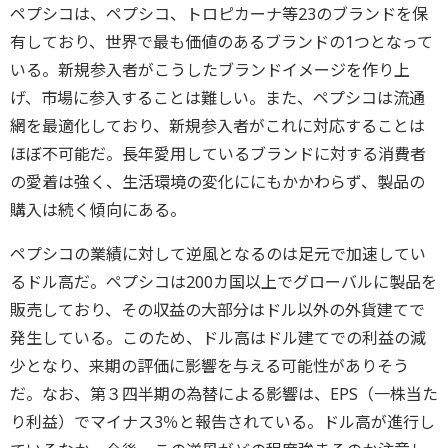
ペプシコは、ペプシコ、トロピカーナ等23のブランドを保
有しており、世界で最も価値のあるブランドの1つとなって
いる。新規参入者がこうしたブランドイメージを作り上
げ、市場に参入することは難しい。また、ペプシコは流通
網を最適化しており、新規参入者がこれに対応することは
ほぼ不可能だ。長年愛用しているブランドに対する消費者
の愛着は強く、生活環境の変化ににもかかわらず、製品の
購入は続く傾向にある。
ペプシコの業績に対して逆風となるのは足元で加速してい
るドル高だ。ペプシコは200カ国以上でグローバルに製品を
販売しており、その収益の大部分はドル以外の外貨建てで
発生している。このため、ドル高はドル建てでの利益の減
少となり、来期の評価に影響を与える可能性がありそう
だ。なお、第３四半期の為替による影響は、EPS（一株当た
り利益）でマイナス3％と報告されている。ドル高が進行し