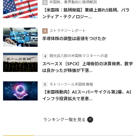
米国株、業界動向と銘柄解説
【米国株：銘柄発掘】業績上振れ5銘柄、パラ
ンティア・テクノロジー...
ストラテジーレポート
半導体株の調整は底値をつけたか
岡元兵八郎の米国株マスターへの道
スペースＸ［SPCX］上場後初の決算発表、数字
は良かったが株価が下落...
モトリーフール米国株情報
【米国株動向】AIスーパーサイクル第2幕、AI
インフラ投資拡大で恩恵...
ランキング一覧を見る