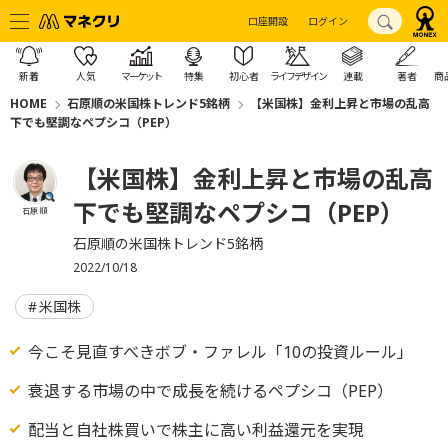
口座開設
ログイン
新着
人気
マーケット
特集
初心者
ライフデザイン
連載
著者
商
HOME
石原順の米国株トレンド5銘柄
【米国株】金利上昇と市場の乱高
下でも堅調なペプシコ（PEP）
【米国株】金利上昇と市場の乱高
下でも堅調なペプシコ（PEP）
石原 順
石原順の米国株トレンド5銘柄
2022/10/18
米国株
今こそ見直すべきボブ・ファレル「10の投資ルール」
衰退する市場の中で成長を続けるペプシコ（PEP）
配当と自社株買いで株主に高い利益還元を実現