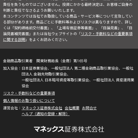
責任を負うものではございません。投資にかかる最終決定は、お客様ご自身の
判断と責任でなさるようお願いいたします。
本コンテンツでは当社でお取扱している商品・サービス等について言及してい
る部分があります。商品ごとに手数料等およびリスクは異なりますので、詳し
くは「契約締結前交付書面」、「上場有価証券等書面」、「目論見書」、「目
論見書補完書面」または当社ウェブサイトの「
リスク・手数料などの重要事項
に関する説明
」をよくお読みください。
金融商品取引業者 関東財務局長（金商）第165号
日本証券業協会、一般社団法人 第二種金融商品取引業協会、一般社
団法人 金融先物取引業協会、
一般社団法人 日本暗号資産等取引業協会、一般社団法人 資産運用業
協会
リスク・手数料などの重要事項
個人情報のお取り扱いについて
マネックス証券株式会社
会社概要
お問合せ
ヘルプ（通知の登録・解除）