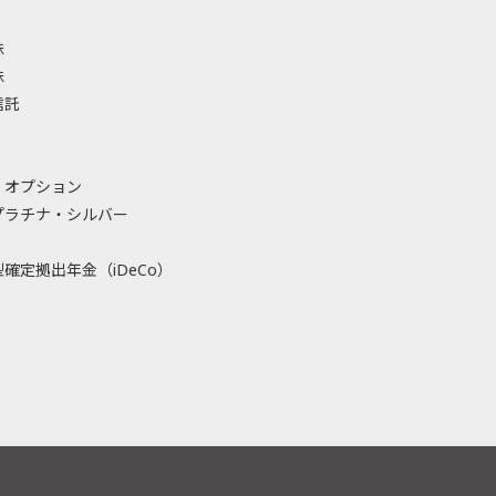
株
株
信託
・オプション
プラチナ・シルバー
確定拠出年金（iDeCo）