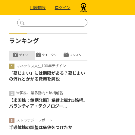
口座開設
ログイン
ランキング
デイリー
ウイークリー
マンスリー
マネックス人生100年デザイン
「墓じまい」には期限がある？墓じまい
の流れとかかる費用を解説
米国株、業界動向と銘柄解説
【米国株：銘柄発掘】業績上振れ5銘柄、
パランティア・テクノロジー...
ストラテジーレポート
半導体株の調整は底値をつけたか