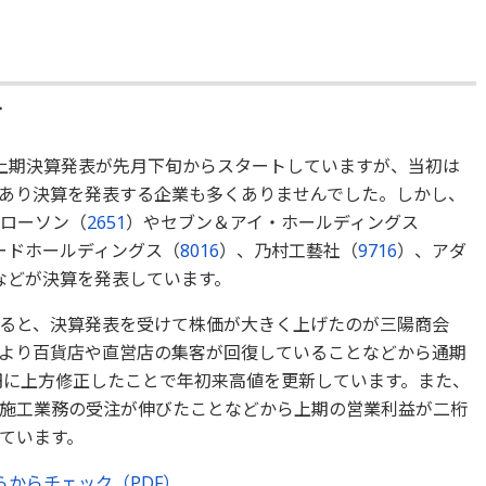
計
上期決算発表が先月下旬からスタートしていますが、当初は
あり決算を発表する企業も多くありませんでした。しかし、
もローソン（
2651
）やセブン＆アイ・ホールディングス
ードホールディングス（
8016
）、乃村工藝社（
9716
）、アダ
などが決算を発表しています。
ると、決算発表を受けて株価が大きく上げたのが三陽商会
より百貨店や直営店の集客が回復していることなどから通期
億円に上方修正したことで年初来高値を更新しています。また、
施工業務の受注が伸びたことなどから上期の営業利益が二桁
ています。
からチェック（PDF）