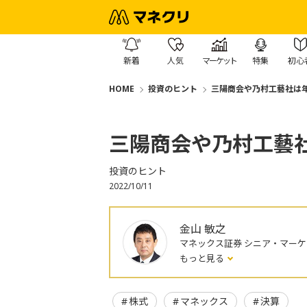
新着
人気
マーケット
特集
初心
HOME
投資のヒント
三陽商会や乃村工藝社は
三陽商会や乃村工藝
投資のヒント
2022/10/11
金山 敏之
マネックス証券 シニア・マー
もっと見る
株式
マネックス
決算