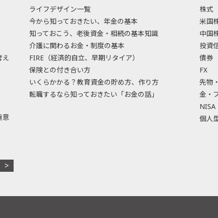
ライフデザイン一覧
株式
今から知っておきたい、年金の基本
米国
知っておこう、老後資金・相続の基本知識
中国
介護に関わるお金・制度の基本
投資
考え
FIRE（経済的自立、早期リタイア）
債券
保険との付き合い方
FX
いくらかかる？教育資金の貯め方、作り方
先物
転職するなら知っておきたい「お金の話」
金・
NISA
極意
個人型