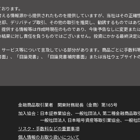
ております。
考える情報源から提供されたものを提供していますが、当社はその正確
売却、デリバティブ取引、その他の取引を推奨し、勧誘するものではあ
。提供する情報等は作成時現在のものであり、今後予告なしに変更また
の結果に対し責任を負うものではございません。投資にかかる最終決定
・サービス等について言及している部分があります。商品ごとに手数料
書面」、「目論見書」、「目論見書補完書面」または当社ウェブサイト
金融商品取引業者 関東財務局長（金商）第165号
日本証券業協会、一般社団法人 第二種金融商品取
一般社団法人 日本暗号資産等取引業協会、一般社
リスク・手数料などの重要事項
個人情報のお取り扱いについて