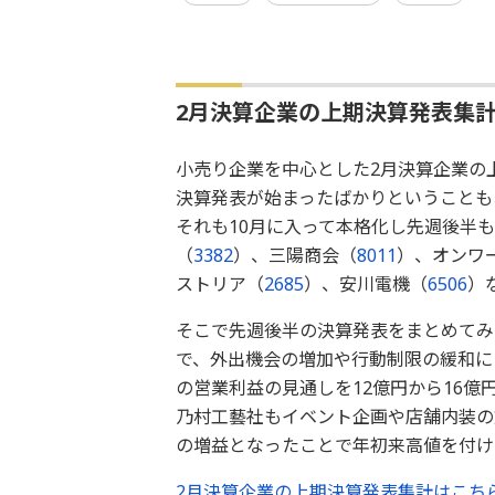
2月決算企業の上期決算発表集
小売り企業を中心とした2月決算企業の
決算発表が始まったばかりということも
それも10月に入って本格化し先週後半
（
3382
）、三陽商会（
8011
）、オンワ
ストリア（
2685
）、安川電機（
6506
）
そこで先週後半の決算発表をまとめてみ
で、外出機会の増加や行動制限の緩和に
の営業利益の見通しを12億円から16
乃村工藝社もイベント企画や店舗内装の
の増益となったことで年初来高値を付け
2月決算企業の上期決算発表集計はこちら