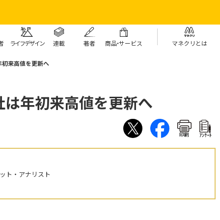
者
ライフデザイン
連載
著者
商
品・
サービス
マネクリとは
年初来高値を更新へ
社は年初来高値を更新へ
印刷
ｱﾝｹｰﾄ
ケット・アナリスト