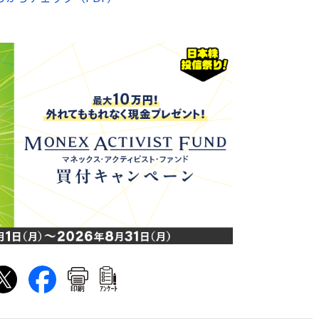
印刷
ｱﾝｹｰﾄ