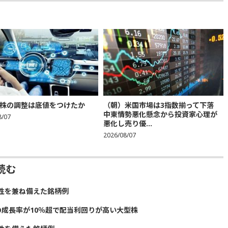
株の調整は底値をつけたか
（朝）米国市場は3指数揃って下落
中東情勢悪化懸念から投資家心理が
8/07
悪化し売り優...
2026/08/07
読む
性を兼ね備えた銘柄例
の成長率が10％超で配当利回りが高い大型株