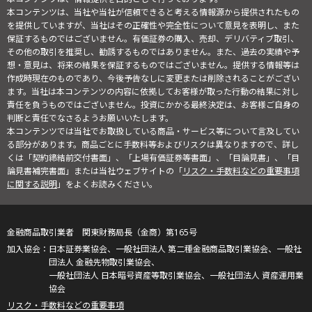
本コンテンツは、当社や当社が信頼できると考える情報源から提供されたもの
を提供していますが、当社はその正確性や完全性について意見を表明し、また
保証するものではございません。有価証券の購入、売却、デリバティブ取引、
その他の取引を推奨し、勧誘するものではありません。また、過去の実績や予
想・意見は、将来の結果を保証するものではございません。提供する情報等は
作成時現在のものであり、今後予告なしに変更または削除されることがござい
ます。当社は本コンテンツの内容に依拠してお客様が取った行動の結果に対し
責任を負うものではございません。投資にかかる最終決定は、お客様ご自身の
判断と責任でなさるようお願いいたします。
本コンテンツでは当社でお取扱している商品・サービス等について言及してい
る部分があります。商品ごとに手数料等およびリスクは異なりますので、詳し
くは「契約締結前交付書面」、「上場有価証券等書面」、「目論見書」、「目
論見書補完書面」または当社ウェブサイトの「
リスク・手数料などの重要事項
に関する説明
」をよくお読みください。
金融商品取引業者 関東財務局長（金商）第165号
日本証券業協会、一般社団法人 第二種金融商品取引業協会、一般社
団法人 金融先物取引業協会、
一般社団法人 日本暗号資産等取引業協会、一般社団法人 資産運用業
協会
リスク・手数料などの重要事項