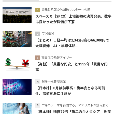
岡元兵八郎の米国株マスターへの道
スペースＸ［SPCX］上場後初の決算発表、数字
は良かったが株価が下落...
市況概況
（まとめ）日経平均は2,342円高の66,300円で
大幅続伸 AI・半導体銘...
吉田恒の為替デイリー
【為替】「異常な円安」と1995年「異常な円
高」
相場一点喜怒哀楽
【日本株】8月は前半高・後半安となる可能
性、高値掴みに注意か
市場のテーマを再訪する。アナリストが読み解くテーマの本質
【日本株】株価77倍「第二のキオクシア」を探