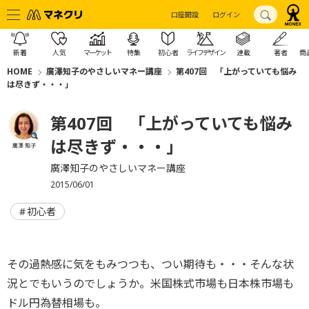
口座開設
ログイン
新着
人気
マーケット
特集
初心者
ライフデザイン
連載
著者
商
HOME
廣澤知子のやさしいマネー講座
第407回 「上がっていても悩み
は尽きず・・・」
第407回 「上がっていても悩み
は尽きず・・・」
廣澤 知子
廣澤知子のやさしいマネー講座
2015/06/01
初心者
その過熱感に気をもみつつも、つい期待も・・・そんな状
況とでもいうのでしょうか。米国株式市場も日本株市場も
ドル円為替相場も。