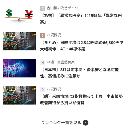
吉田恒の為替デイリー
【為替】「異常な円安」と1995年「異常な円
高」
市況概況
（まとめ）日経平均は2,342円高の66,300円で
大幅続伸 AI・半導体銘...
相場一点喜怒哀楽
【日本株】8月は前半高・後半安となる可能
性、高値掴みに注意か
市況概況
（朝）米国市場は3指数揃って上昇 中東情勢
改善期待から買いが優勢...
ランキング一覧を見る