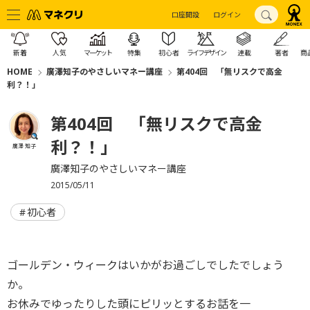
口座開設
ログイン
新着
人気
マーケット
特集
初心者
ライフデザイン
連載
著者
商
HOME
廣澤知子のやさしいマネー講座
第404回 「無リスクで高金
利？！」
第404回 「無リスクで高金
利？！」
廣澤 知子
廣澤知子のやさしいマネー講座
2015/05/11
初心者
ゴールデン・ウィークはいかがお過ごしでしたでしょう
か。
お休みでゆったりした頭にピリッとするお話を一