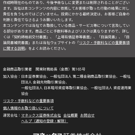
作成時現在のものであり、今後予告なしに変更または削除されることがござい
ます。当社は本コンテンツの内容に依拠してお客様が取った行動の結果に対し
責任を負うものではございません。投資にかかる最終決定は、お客様ご自身の
判断と責任でなさるようお願いいたします。
本コンテンツでは当社でお取扱している商品・サービス等について言及してい
る部分があります。商品ごとに手数料等およびリスクは異なりますので、詳し
くは「契約締結前交付書面」、「上場有価証券等書面」、「目論見書」、「目
論見書補完書面」または当社ウェブサイトの「
リスク・手数料などの重要事項
に関する説明
」をよくお読みください。
金融商品取引業者 関東財務局長（金商）第165号
日本証券業協会、一般社団法人 第二種金融商品取引業協会、一般社
団法人 金融先物取引業協会、
一般社団法人 日本暗号資産等取引業協会、一般社団法人 資産運用業
協会
リスク・手数料などの重要事項
個人情報のお取り扱いについて
マネックス証券株式会社
会社概要
お問合せ
ヘルプ（通知の登録・解除）