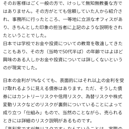
そのお客様はごく一般の方で、けっして無知無教養な方で
はありません。その方がとても信頼していた人から紹介さ
れ、事務所に行ったところ、一等地に立派なオフィスがあ
り、きちんとした印象の担当者に上記のような説明をされ
たということでした。
日本では学校でお金や投資についての教育を敬遠してきた
こともあり、その方（当時で50代半ば）の年齢ではよほど
興味のある人しかお金や投資については詳しくないという
のが現実でした。
日本の金利が1%なくても、表面的にはそれ以上の金利を受
け取れるように見える債券はあります。ただ、そうした債
券にはカントリーリスクや信用リスク、為替リスクや株式
変動リスクなどのリスクが裏側についていることによって
成り立つ「仕組み」もので、当然のことながら、売られる
ときには詳細のリスク説明があるものです。
「高利率ですが無リスクです」なんていうことは、実際の