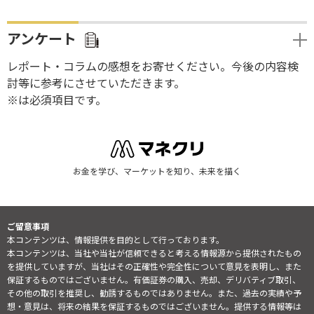
アンケート
レポート・コラムの感想をお寄せください。今後の内容検
討等に参考にさせていただきます。
※は必須項目です。
お金を学び、マーケットを知り、未来を描く
ご留意事項
本コンテンツは、情報提供を目的として行っております。
本コンテンツは、当社や当社が信頼できると考える情報源から提供されたもの
を提供していますが、当社はその正確性や完全性について意見を表明し、また
保証するものではございません。有価証券の購入、売却、デリバティブ取引、
その他の取引を推奨し、勧誘するものではありません。また、過去の実績や予
想・意見は、将来の結果を保証するものではございません。提供する情報等は