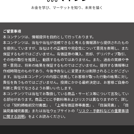
お金を学び、マーケットを知り、未来を描く
ご留意事項
本コンテンツは、情報提供を目的として行っております。
本コンテンツは、当社や当社が信頼できると考える情報源から提供されたもの
を提供していますが、当社はその正確性や完全性について意見を表明し、また
保証するものではございません。有価証券の購入、売却、デリバティブ取引、
その他の取引を推奨し、勧誘するものではありません。また、過去の実績や予
想・意見は、将来の結果を保証するものではございません。提供する情報等は
作成時現在のものであり、今後予告なしに変更または削除されることがござい
ます。当社は本コンテンツの内容に依拠してお客様が取った行動の結果に対し
責任を負うものではございません。投資にかかる最終決定は、お客様ご自身の
判断と責任でなさるようお願いいたします。
本コンテンツでは当社でお取扱している商品・サービス等について言及してい
る部分があります。商品ごとに手数料等およびリスクは異なりますので、詳し
くは「契約締結前交付書面」、「上場有価証券等書面」、「目論見書」、「目
論見書補完書面」または当社ウェブサイトの「
リスク・手数料などの重要事項
に関する説明
」をよくお読みください。