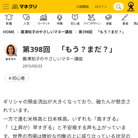
口座開設
ログイン
新着
人気
マーケット
特集
初心者
ライフデザイン
連載
著者
商
HOME
廣澤知子のやさしいマネー講座
第398回 「もう？まだ？」
第398回 「もう？まだ？」
廣澤知子のやさしいマネー講座
廣澤 知子
2015/03/23
初心者
ギリシャの預金流出が大きくなっており、破たんが懸念さ
れています。
一方で進む米株高と日本株高。いずれも「高すぎる」
「（上昇が）早すぎる」と不安視する声も上がっていま
す。世界の市場は微妙な均衡の上に成り立っている状況の