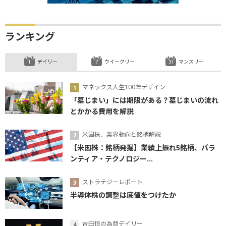
ランキング
デイリー
ウイークリー
マンスリー
マネックス人生100年デザイン
「墓じまい」には期限がある？墓じまいの流れ
とかかる費用を解説
米国株、業界動向と銘柄解説
【米国株：銘柄発掘】業績上振れ5銘柄、パラ
ンティア・テクノロジー...
ストラテジーレポート
半導体株の調整は底値をつけたか
吉田恒の為替デイリー