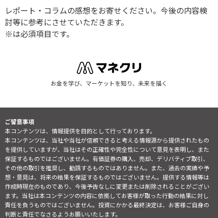
レポート・コラムの感想をお寄せください。今後の内容検
討等に参考にさせていただきます。
※は必須項目です。
お金を学び、マーケットを知り、未来を描く
ご留意事項
本コンテンツは、情報提供を目的として行っております。
本コンテンツは、当社や当社が信頼できると考える情報源から提供されたもの
を提供していますが、当社はその正確性や完全性について意見を表明し、また
保証するものではございません。有価証券の購入、売却、デリバティブ取引、
その他の取引を推奨し、勧誘するものではありません。また、過去の実績や予
想・意見は、将来の結果を保証するものではございません。提供する情報等は
作成時現在のものであり、今後予告なしに変更または削除されることがござい
ます。当社は本コンテンツの内容に依拠してお客様が取った行動の結果に対し
責任を負うものではございません。投資にかかる最終決定は、お客様ご自身の
判断と責任でなさるようお願いいたします。