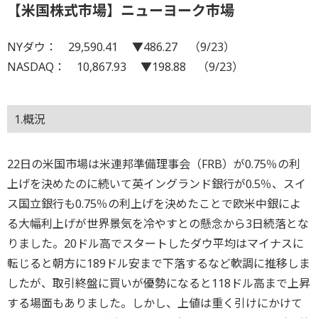
【米国株式市場】ニューヨーク市場
NYダウ： 29,590.41 ▼486.27 （9/23）
NASDAQ： 10,867.93 ▼198.88 （9/23）
1.概況
22日の米国市場は米連邦準備理事会（FRB）が0.75％の利
上げを決めたのに続いて英イングランド銀行が0.5％、スイ
ス国立銀行も0.75％の利上げを決めたことで欧米中銀によ
る大幅利上げが世界景気を冷やすとの懸念から3日続落とな
りました。20ドル高でスタートしたダウ平均はマイナスに
転じると朝方に189ドル安まで下落するなど軟調に推移しま
したが、取引終盤に買いが優勢になると118ドル高まで上昇
する場面もありました。しかし、上値は重く引けにかけて