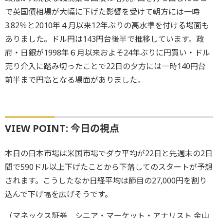
で英国債相場が大幅に下げた影響を受けて朝方には一時
3.82％と2010年４月以来12年ぶりの高水準を付ける場面も
ありました。ドル円は143円台後半で推移しています。政
府・日銀が1998年６月以来およそ24年ぶりに円買い・ドル
売り介入に踏み切ったことで22日の夕方には一時140円台
前半まで円高となる場面がありました。
VIEW POINT: 今日の視点
本日の日本市場は米国市場でダウ平均が22日と先週末の2日
間で590ドル以上下げたことから下落してのスタートが予想
されます。こうしたなか日経平均は節目の27,000円を割り
込んで下げ幅を広げそうです。
（マネックス証券 シニア・マーケット・アナリスト 金山