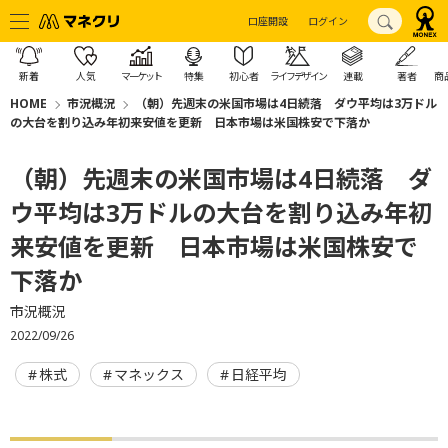
口座開設
ログイン
新着
人気
マーケット
特集
初心者
ライフデザイン
連載
著者
商
HOME
市況概況
（朝）先週末の米国市場は4日続落 ダウ平均は3万ドル
の大台を割り込み年初来安値を更新 日本市場は米国株安で下落か
（朝）先週末の米国市場は4日続落 ダ
ウ平均は3万ドルの大台を割り込み年初
来安値を更新 日本市場は米国株安で
下落か
市況概況
2022/09/26
株式
マネックス
日経平均