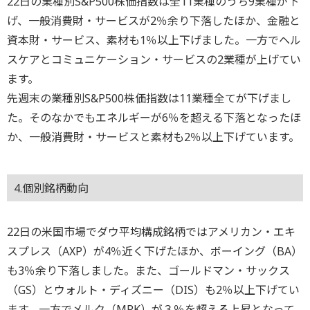
22日の業種別S&P500株価指数は全11業種のうち9業種が下
げ、一般消費財・サービスが2％余り下落したほか、金融と
資本財・サービス、素材も1％以上下げました。一方でヘル
スケアとコミュニケーション・サービスの2業種が上げてい
ます。
先週末の業種別S&P500株価指数は11業種全てが下げまし
た。そのなかでもエネルギーが6％を超える下落となったほ
か、一般消費財・サービスと素材も2％以上下げています。
4.個別銘柄動向
22日の米国市場でダウ平均構成銘柄ではアメリカン・エキ
スプレス（AXP）が4％近く下げたほか、ボーイング（BA）
も3％余り下落しました。また、ゴールドマン・サックス
（GS）とウォルト・ディズニー（DIS）も2％以上下げてい
ます。一方でメルク（MRK）が３％を超える上昇となって