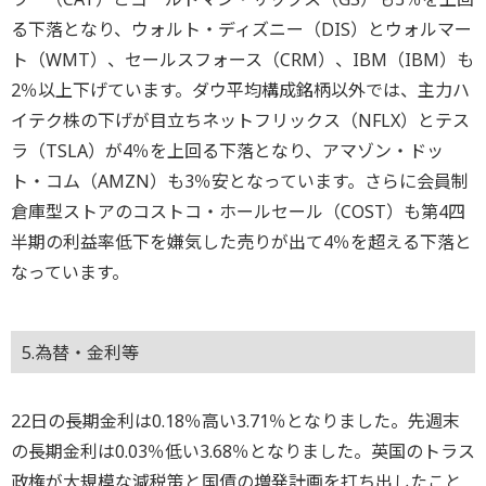
る下落となり、ウォルト・ディズニー（DIS）とウォルマー
ト（WMT）、セールスフォース（CRM）、IBM（IBM）も
2％以上下げています。ダウ平均構成銘柄以外では、主力ハ
イテク株の下げが目立ちネットフリックス（NFLX）とテス
ラ（TSLA）が4％を上回る下落となり、アマゾン・ドッ
ト・コム（AMZN）も3％安となっています。さらに会員制
倉庫型ストアのコストコ・ホールセール（COST）も第4四
半期の利益率低下を嫌気した売りが出て4％を超える下落と
なっています。
5.為替・金利等
22日の長期金利は0.18％高い3.71％となりました。先週末
の長期金利は0.03％低い3.68％となりました。英国のトラス
政権が大規模な減税策と国債の増発計画を打ち出したこと