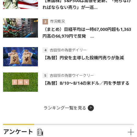
【米国株】S&P500は高値を更新、「売らなけ
ればならない売り」が一巡...
市況概況
（まとめ）日経平均は一時67,000円超も1,363
円高の66,970円で反発 ...
吉田恒の為替デイリー
【為替】円安を主導した投機円売りが急減
吉田恒の為替ウイークリー
【為替】8/10～8/14の米ドル／円を予想する
ランキング一覧を見る
アンケート