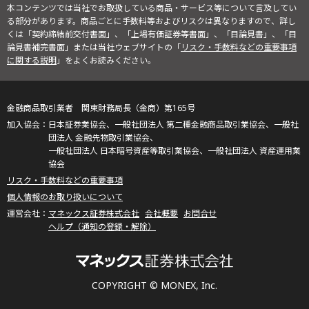
本コンテンツでは当社でお取扱している商品・サービス等について言及してい
る部分があります。商品ごとに手数料等およびリスクは異なりますので、詳し
くは「契約締結前交付書面」、「上場有価証券等書面」、「目論見書」、「目
論見書補完書面」または当社ウェブサイトの「
リスク・手数料などの重要事項
に関する説明
」をよくお読みください。
金融商品取引業者 関東財務局長（金商）第165号
日本証券業協会、一般社団法人 第二種金融商品取引業協会、一般社
団法人 金融先物取引業協会、
一般社団法人 日本暗号資産等取引業協会、一般社団法人 資産運用業
協会
リスク・手数料などの重要事項
個人情報のお取り扱いについて
マネックス証券株式会社
会社概要
お問合せ
ヘルプ（通知の登録・解除）
COPYRIGHT © MONEX, Inc.