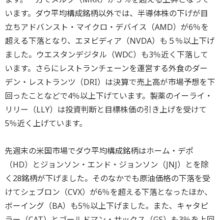
います。ダウ平均構成銘柄以外では、半導体株の下げが目
立ちアドバンスト・マイクロ・デバイス（AMD）が6％を
超える下落となり、エヌビディア（NVDA）も５％以上下げ
ました。ウエスタンデジタル（WDC）も3％近く下落して
います。さらにレストランチェーンを運営する外食のダー
デン・レストランツ（DRI）は決算で売上高が市場予想を下
回ったことなどで4％以上下げています。製薬のイーライ・
リリー（LLY）は投資判断と目標株価の引き上げを受けて
5％近く上げています。
先週末の米国市場でダウ平均構成銘柄はホーム・デポ
（HD）とジョンソン・エンド・ジョンソン（JNJ）とを除
く28銘柄が下げました。そのなかでも原油価格の下落を受
けてシェブロン（CVX）が6％を超える下落となったほか、
ボーイング（BA）も5％以上下げました。また、キャタピ
ラー（CAT）とゴールドマン・サックス（GS）も3％を上回