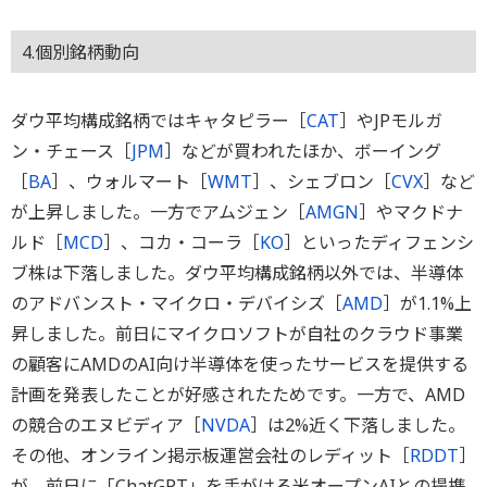
4.個別銘柄動向
ダウ平均構成銘柄ではキャタピラー［
CAT
］やJPモルガ
ン・チェース［
JPM
］などが買われたほか、ボーイング
［
BA
］、ウォルマート［
WMT
］、シェブロン［
CVX
］など
が上昇しました。一方でアムジェン［
AMGN
］やマクドナ
ルド［
MCD
］、コカ・コーラ［
KO
］といったディフェンシ
ブ株は下落しました。ダウ平均構成銘柄以外では、半導体
のアドバンスト・マイクロ・デバイシズ［
AMD
］が1.1%上
昇しました。前日にマイクロソフトが自社のクラウド事業
の顧客にAMDのAI向け半導体を使ったサービスを提供する
計画を発表したことが好感されたためです。一方で、AMD
の競合のエヌビディア［
NVDA
］は2%近く下落しました。
その他、オンライン掲示板運営会社のレディット［
RDDT
］
が、前日に「ChatGPT」を手がける米オープンAIとの提携