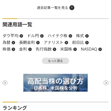
過去記事一覧を見る
関連用語一覧
ダウ平均
ドル円
ハイテク株
株式
為替
長期金利
アナリスト
前日比
株価
金利
先行指数
米国株
NASDAQ
反発
引け
板
終値
株価指数
決算
もっと見る
続落
ランキング