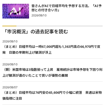
皆さんがAIで日経平均を予想する方法。「AI予
想との付き合い方」
2026/08/10
「市況概況」の過去記事を読む
2026/08/10
（まとめ）日経平均は一時67,000円超も1,363円高の66,970円で反
発 日銀の早期利上げ観測が浮上
2026/08/10
（朝）米国市場は3指数揃って上昇 雇用統計は市場予想を下回り利
上げ観測が遠のいたことで買いが優勢の展開
2026/08/07
（まとめ）日経平均は76円安の65,606円で小幅に続落 来週は米物
価指標に注目