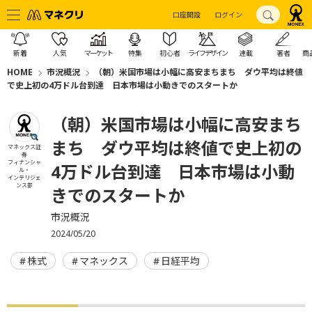
口座開設
ログイン
新着
人気
マーケット
特集
初心者
ライフデザイン
連載
著者
商
HOME
市況概況
（朝）米国市場は小幅に高安まちまち ダウ平均は終値
で史上初の4万ドル台到達 日本市場は小動きでのスタートか
（朝）米国市場は小幅に高安まち
まち ダウ平均は終値で史上初の
マネックス証
券
フィナンシャ
4万ドル台到達 日本市場は小動
ル・
インテリジェ
ンス部
きでのスタートか
市況概況
2024/05/20
株式
マネックス
日経平均