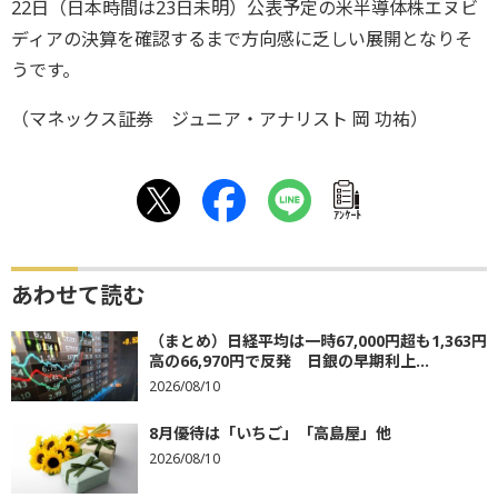
22日（日本時間は23日未明）公表予定の米半導体株エヌビ
ディアの決算を確認するまで方向感に乏しい展開となりそ
うです。
（マネックス証券 ジュニア・アナリスト 岡 功祐）
ｱﾝｹｰﾄ
あわせて読む
（まとめ）日経平均は一時67,000円超も1,363円
高の66,970円で反発 日銀の早期利上...
2026/08/10
8月優待は「いちご」「高島屋」他
2026/08/10