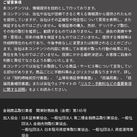
ご留意事項
本コンテンツは、情報提供を目的として行っております。
本コンテンツは、当社や当社が信頼できると考える情報源から提供されたもの
を提供していますが、当社はその正確性や完全性について意見を表明し、また
保証するものではございません。有価証券の購入、売却、デリバティブ取引、
その他の取引を推奨し、勧誘するものではありません。また、過去の実績や予
想・意見は、将来の結果を保証するものではございません。提供する情報等は
作成時現在のものであり、今後予告なしに変更または削除されることがござい
ます。当社は本コンテンツの内容に依拠してお客様が取った行動の結果に対し
責任を負うものではございません。投資にかかる最終決定は、お客様ご自身の
判断と責任でなさるようお願いいたします。
本コンテンツでは当社でお取扱している商品・サービス等について言及してい
る部分があります。商品ごとに手数料等およびリスクは異なりますので、詳し
くは「契約締結前交付書面」、「上場有価証券等書面」、「目論見書」、「目
論見書補完書面」または当社ウェブサイトの「
リスク・手数料などの重要事項
に関する説明
」をよくお読みください。
金融商品取引業者 関東財務局長（金商）第165号
日本証券業協会、一般社団法人 第二種金融商品取引業協会、一般社
団法人 金融先物取引業協会、
一般社団法人 日本暗号資産等取引業協会、一般社団法人 資産運用業
協会