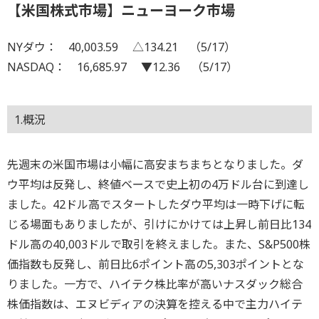
【米国株式市場】ニューヨーク市場
NYダウ： 40,003.59 △134.21 （5/17）
NASDAQ： 16,685.97 ▼12.36 （5/17）
1.概況
先週末の米国市場は小幅に高安まちまちとなりました。ダ
ウ平均は反発し、終値ベースで史上初の4万ドル台に到達し
ました。42ドル高でスタートしたダウ平均は一時下げに転
じる場面もありましたが、引けにかけては上昇し前日比134
ドル高の40,003ドルで取引を終えました。また、S&P500株
価指数も反発し、前日比6ポイント高の5,303ポイントとな
りました。一方で、ハイテク株比率が高いナスダック総合
株価指数は、エヌビディアの決算を控える中で主力ハイテ