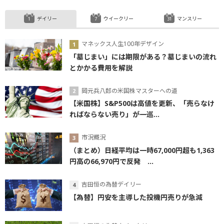
デイリー
ウイークリー
マンスリー
マネックス人生100年デザイン
「墓じまい」には期限がある？墓じまいの流れ
とかかる費用を解説
岡元兵八郎の米国株マスターへの道
【米国株】S&P500は高値を更新、「売らなけ
ればならない売り」が一巡...
市況概況
（まとめ）日経平均は一時67,000円超も1,363
円高の66,970円で反発 ...
吉田恒の為替デイリー
【為替】円安を主導した投機円売りが急減