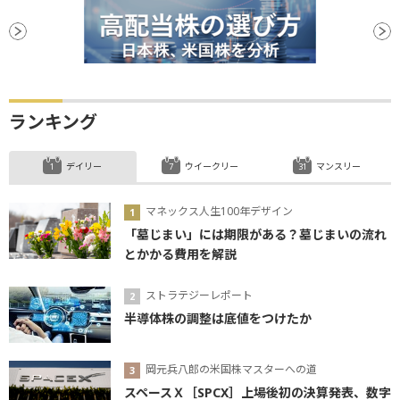
ランキング
デイリー
ウイークリー
マンスリー
マネックス人生100年デザイン
「墓じまい」には期限がある？墓じまいの流れ
とかかる費用を解説
ストラテジーレポート
半導体株の調整は底値をつけたか
岡元兵八郎の米国株マスターへの道
スペースＸ［SPCX］上場後初の決算発表、数字