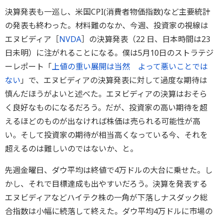
決算発表も一巡し、米国CPI(消費者物価指数)など主要統計
の発表も終わった。材料難のなか、今週、投資家の視線は
エヌビディア［
NVDA
］の決算発表（22 日、日本時間は23
日未明）に注がれることになる。僕は5月10日のストラテジ
ーレポート「
上値の重い展開は当然 よって悪いことでは
ない
」で、エヌビディアの決算発表に対して過度な期待は
慎んだほうがよいと述べた。エヌビディアの決算はおそら
く良好なものになるだろう。だが、投資家の高い期待を超
えるほどのものが出なければ株価は売られる可能性が高
い。そして投資家の期待が相当高くなっている今、それを
超えるのは難しいのではないか、と。
先週金曜日、ダウ平均は終値で4万ドルの大台に乗せた。し
かし、それで目標達成も出やすいだろう。決算を発表する
エヌビディアなどハイテク株の一角が下落しナスダック総
合指数は小幅に続落して終えた。ダウ平均4万ドルに市場の