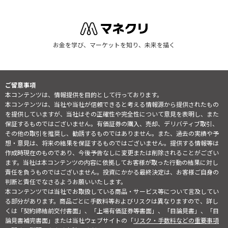
お金を学び、マーケットを知り、未来を描く
ご留意事項
本コンテンツは、情報提供を目的として行っております。
本コンテンツは、当社や当社が信頼できると考える情報源から提供されたもの
を提供していますが、当社はその正確性や完全性について意見を表明し、また
保証するものではございません。有価証券の購入、売却、デリバティブ取引、
その他の取引を推奨し、勧誘するものではありません。また、過去の実績や予
想・意見は、将来の結果を保証するものではございません。提供する情報等は
作成時現在のものであり、今後予告なしに変更または削除されることがござい
ます。当社は本コンテンツの内容に依拠してお客様が取った行動の結果に対し
責任を負うものではございません。投資にかかる最終決定は、お客様ご自身の
判断と責任でなさるようお願いいたします。
本コンテンツでは当社でお取扱している商品・サービス等について言及してい
る部分があります。商品ごとに手数料等およびリスクは異なりますので、詳し
くは「契約締結前交付書面」、「上場有価証券等書面」、「目論見書」、「目
論見書補完書面」または当社ウェブサイトの「
リスク・手数料などの重要事項