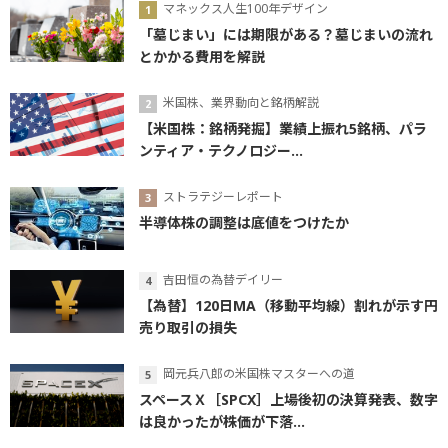
マネックス人生100年デザイン
「墓じまい」には期限がある？墓じまいの流れ
とかかる費用を解説
米国株、業界動向と銘柄解説
【米国株：銘柄発掘】業績上振れ5銘柄、パラ
ンティア・テクノロジー...
ストラテジーレポート
半導体株の調整は底値をつけたか
吉田恒の為替デイリー
【為替】120日MA（移動平均線）割れが示す円
売り取引の損失
岡元兵八郎の米国株マスターへの道
スペースＸ［SPCX］上場後初の決算発表、数字
は良かったが株価が下落...