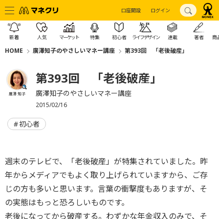
口座開設
ログイン
新着
人気
マーケット
特集
初心者
ライフデザイン
連載
著者
商
HOME
廣澤知子のやさしいマネー講座
第393回 「老後破産」
第393回 「老後破産」
廣澤知子のやさしいマネー講座
廣澤 知子
2015/02/16
初心者
週末のテレビで、「老後破産」が特集されていました。昨
年からメディアでもよく取り上げられていますから、ご存
じの方も多いと思います。言葉の衝撃度もありますが、そ
の実態はもっと恐ろしいものです。
老後になってから破産する。わずかな年金収入のみで、そ