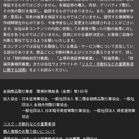
保証するものではございません。有価証券の購入、売却、デリバティブ取引、
その他の取引を推奨し、勧誘するものではありません。また、過去の実績や予
想・意見は、将来の結果を保証するものではございません。提供する情報等は
作成時現在のものであり、今後予告なしに変更または削除されることがござい
ます。当社は本コンテンツの内容に依拠してお客様が取った行動の結果に対し
責任を負うものではございません。投資にかかる最終決定は、お客様ご自身の
判断と責任でなさるようお願いいたします。
本コンテンツでは当社でお取扱している商品・サービス等について言及してい
る部分があります。商品ごとに手数料等およびリスクは異なりますので、詳し
くは「契約締結前交付書面」、「上場有価証券等書面」、「目論見書」、「目
論見書補完書面」または当社ウェブサイトの「
リスク・手数料などの重要事項
に関する説明
」をよくお読みください。
金融商品取引業者 関東財務局長（金商）第165号
日本証券業協会、一般社団法人 第二種金融商品取引業協会、一般社
団法人 金融先物取引業協会、
一般社団法人 日本暗号資産等取引業協会、一般社団法人 資産運用業
協会
リスク・手数料などの重要事項
個人情報のお取り扱いについて
マネックス証券株式会社
会社概要
お問合せ