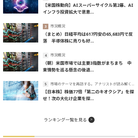
【米国株動向】AIスーパーサイクル第2幕、AI
インフラ投資拡大で恩恵...
市況概況
（まとめ）日経平均は617円安の65,683円で反
落 半導体株に売りも好...
市況概況
（朝）米国市場では主要3指数がまちまち 中
東情勢を巡る懸念の後退...
市場のテーマを再訪する。アナリストが読み解くテーマの本質
【日本株】株価77倍「第二のキオクシア」を探
せ！次の大化け企業を探...
ランキング一覧を見る