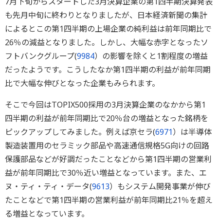
7月下旬からスタートした3月決算企業の第1四半期決算発表
も先月中旬に終わりとなりましたが、日本経済新聞の集計
によるとこの第1四半期の上場企業の純利益は前年同期比で
26％の減益となりました。しかし、大幅な赤字となったソ
フトバンクグループ(
9984
）の影響を除くと1割程度の増益
だったようです。こうしたなか第1四半期の利益が前年同期
比で大幅な伸びとなった企業もみられます。
そこで今回はTOPIX500採用の3月決算企業のなかから第1
四半期の利益が前年同期比で20％台の増益となった銘柄を
ピックアップしてみました。例えば京セラ(
6971
）は半導体
製造装置用のセラミック部品や高速通信規格5G向けの回路
保護部品などが好調だったことなどから第1四半期の営業利
益が前年同期比で30％近い増益となっています。また、エ
ヌ・ティ・ティ・データ(
9613
）もシステム開発事業が伸び
たことなどで第1四半期の営業利益が前年同期比21％を超え
る増益となっています。