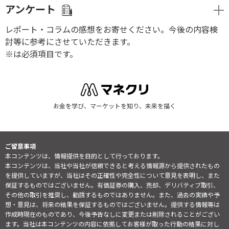
アンケート
レポート・コラムの感想をお寄せください。今後の内容検
討等に参考にさせていただきます。
※は必須項目です。
お金を学び、マーケットを知り、未来を描く
ご留意事項
本コンテンツは、情報提供を目的として行っております。
本コンテンツは、当社や当社が信頼できると考える情報源から提供されたもの
を提供していますが、当社はその正確性や完全性について意見を表明し、また
保証するものではございません。有価証券の購入、売却、デリバティブ取引、
その他の取引を推奨し、勧誘するものではありません。また、過去の実績や予
想・意見は、将来の結果を保証するものではございません。提供する情報等は
作成時現在のものであり、今後予告なしに変更または削除されることがござい
ます。当社は本コンテンツの内容に依拠してお客様が取った行動の結果に対し