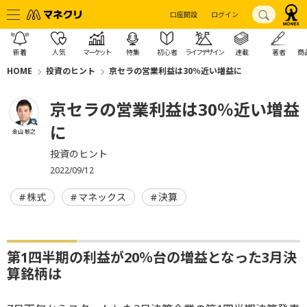
口座開設
ログイン
新着
人気
マーケット
特集
初心者
ライフデザイン
連載
著者
商
HOME
投資のヒント
京セラの営業利益は30％近い増益に
京セラの営業利益は30％近い増益
に
金山 敏之
投資のヒント
2022/09/12
株式
マネックス
決算
第1四半期の利益が20％台の増益となった3月決
算銘柄は