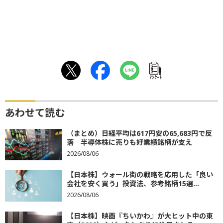
ｱﾝｹｰﾄ
あわせて読む
（まとめ）日経平均は617円安の65,683円で反
落 半導体株に売りも好業績銘柄が支え
2026/08/06
【日本株】ウォール街の戦略を応用した「良い
会社を安く買う」投資法、参考銘柄15選...
2026/08/06
【日本株】映画『ちいかわ』が大ヒット中の東