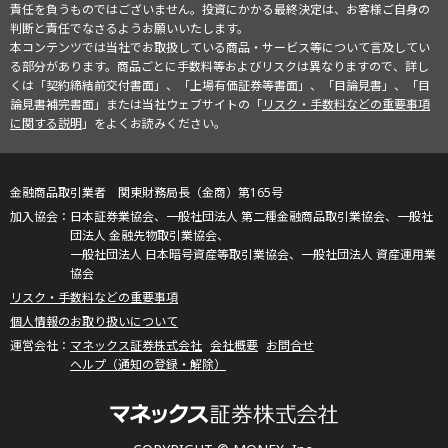
責任を負うものではございません。投資にかかる最終決定は、お客様ご自身の
判断と責任でなさるようお願いいたします。
本コンテンツでは当社でお取扱している商品・サービス等について言及してい
る部分があります。商品ごとに手数料等およびリスクは異なりますので、詳し
くは「契約締結前交付書面」、「上場有価証券等書面」、「目論見書」、「目
論見書補完書面」または当社ウェブサイトの「
リスク・手数料などの重要事項
に関する説明
」をよくお読みください。
金融商品取引業者 関東財務局長（金商）第165号
日本証券業協会、一般社団法人 第二種金融商品取引業協会、一般社
団法人 金融先物取引業協会、
一般社団法人 日本暗号資産等取引業協会、一般社団法人 資産運用業
協会
リスク・手数料などの重要事項
個人情報のお取り扱いについて
マネックス証券株式会社
会社概要
お問合せ
ヘルプ（通知の登録・解除）