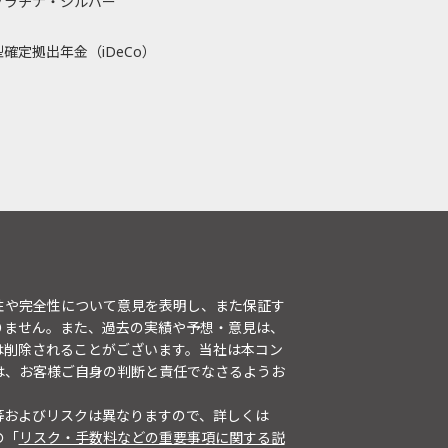
プラチナ・シルバー
確定拠出年金（iDeCo）
性や完全性について意見を表明し、また保証す
りません。また、過去の実績や予想・意見は、
は削除されることがございます。当社は本コン
は、お客様ご自身の判断と責任でなさるようお
等およびリスクは異なりますので、詳しくは
の「
リスク・手数料などの重要事項に関する説