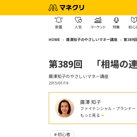
新着
人気
マーケット
特集
初心
HOME
廣澤知子のやさしいマネー講座
第389
第389回 「相場の
廣澤知子のやさしいマネー講座
2015/01/19
廣澤 知子
ファイナンシャル・プランナー
もっと見る
初心者