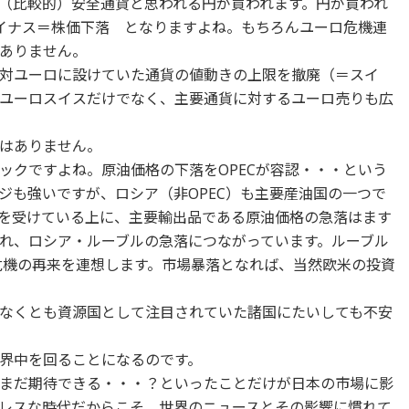
（比較的）安全通貨と思われる円が買われます。円が買われ
イナス＝株価下落 となりますよね。もちろんユーロ危機連
ありません。
対ユーロに設けていた通貨の値動きの上限を撤廃（＝スイ
ユーロスイスだけでなく、主要通貨に対するユーロ売りも広
はありません。
ックですよね。原油価格の下落をOPECが容認・・・という
ジも強いですが、ロシア（非OPEC）も主要産油国の一つで
を受けている上に、主要輸出品である原油価格の急落はます
れ、ロシア・ルーブルの急落につながっています。ルーブル
ア危機の再来を連想します。市場暴落となれば、当然欧米の投資
なくとも資源国として注目されていた諸国にたいしても不安
界中を回ることになるのです。
まだ期待できる・・・？といったことだけが日本の市場に影
レスな時代だからこそ、世界のニュースとその影響に慣れて