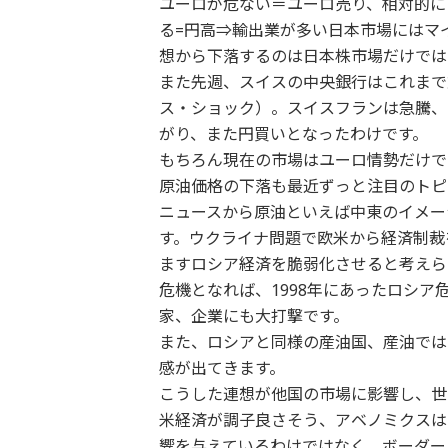
ユーロが危ない＝ユーロ売り、相対的に
る=円高⇒輸出業が多い日本市場にはマ
想から下落するのは日本株市場だけでは
また先週、スイスの中央銀行はこれまで
ス・ショック）。スイスフランは急騰、
がり、また円買いとなったわけです。
もちろん現在の市場はユーロ情勢だけで
原油価格の下落も最近ずっと注目のトピ
ニュースから原油といえば中東のイメー
す。ウクライナ問題で欧米から経済制裁
ますロシア経済を脆弱化させると考えら
危機となれば、1998年にあったロシ
家、企業にも大打撃です。
また、ロシアと同様の産油国、産油では
感が出てきます。
こうした連想が他国の市場に影響し、世
米経済が調子良さそう、アベノミクスは
響を与えているわけではなく、ボーダー