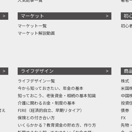
人気記事一覧
著者
マーケット
初
マーケット一覧
初心
マーケット解説動画
ライフデザイン
商
ライフデザイン一覧
株式
今から知っておきたい、年金の基本
米国
知っておこう、老後資金・相続の基本知識
中国
介護に関わるお金・制度の基本
投資
考え
FIRE（経済的自立、早期リタイア）
債券
保険との付き合い方
FX
いくらかかる？教育資金の貯め方、作り方
先物