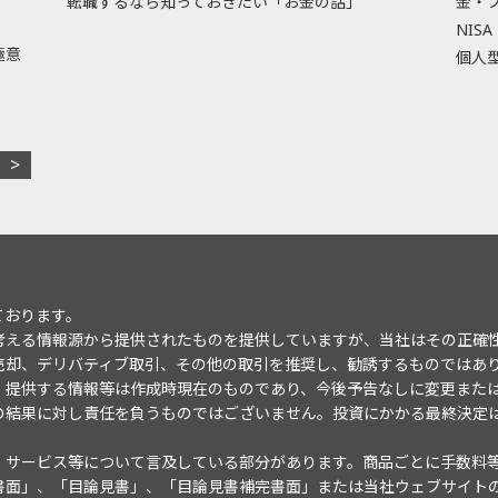
転職するなら知っておきたい「お金の話」
金・
NISA
極意
個人型
ております。
考える情報源から提供されたものを提供していますが、当社はその正確
売却、デリバティブ取引、その他の取引を推奨し、勧誘するものではあ
。提供する情報等は作成時現在のものであり、今後予告なしに変更また
の結果に対し責任を負うものではございません。投資にかかる最終決定
・サービス等について言及している部分があります。商品ごとに手数料
書面」、「目論見書」、「目論見書補完書面」または当社ウェブサイト