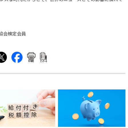
協会検定会員
印刷
ｱﾝｹｰﾄ