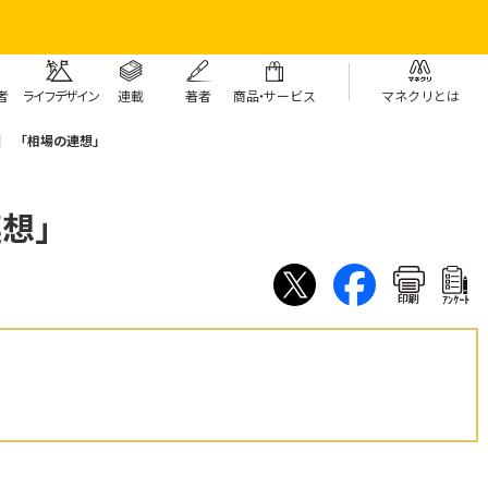
者
ライフデザイン
連載
著者
商
品・
サービス
マネクリとは
回 「相場の連想」
連想」
印刷
ｱﾝｹｰﾄ