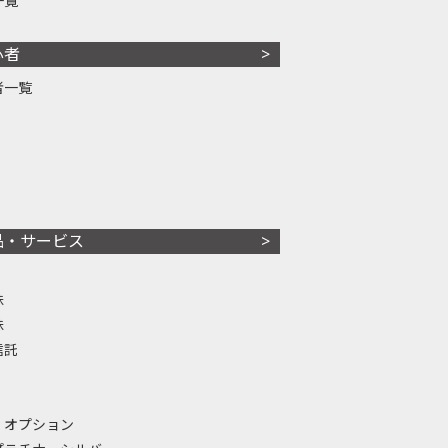
一覧
心者
者一覧
品・サービス
株
株
信託
・オプション