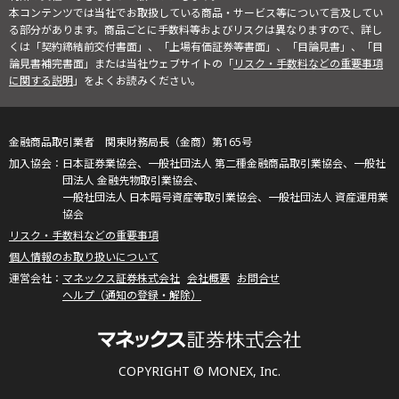
本コンテンツでは当社でお取扱している商品・サービス等について言及してい
る部分があります。商品ごとに手数料等およびリスクは異なりますので、詳し
くは「契約締結前交付書面」、「上場有価証券等書面」、「目論見書」、「目
論見書補完書面」または当社ウェブサイトの「
リスク・手数料などの重要事項
に関する説明
」をよくお読みください。
金融商品取引業者 関東財務局長（金商）第165号
日本証券業協会、一般社団法人 第二種金融商品取引業協会、一般社
団法人 金融先物取引業協会、
一般社団法人 日本暗号資産等取引業協会、一般社団法人 資産運用業
協会
リスク・手数料などの重要事項
個人情報のお取り扱いについて
マネックス証券株式会社
会社概要
お問合せ
ヘルプ（通知の登録・解除）
COPYRIGHT © MONEX, Inc.