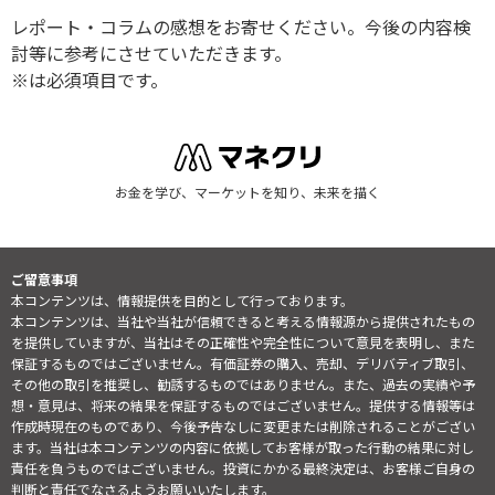
レポート・コラムの感想をお寄せください。今後の内容検
討等に参考にさせていただきます。
※は必須項目です。
お金を学び、マーケットを知り、未来を描く
ご留意事項
本コンテンツは、情報提供を目的として行っております。
本コンテンツは、当社や当社が信頼できると考える情報源から提供されたもの
を提供していますが、当社はその正確性や完全性について意見を表明し、また
保証するものではございません。有価証券の購入、売却、デリバティブ取引、
その他の取引を推奨し、勧誘するものではありません。また、過去の実績や予
想・意見は、将来の結果を保証するものではございません。提供する情報等は
作成時現在のものであり、今後予告なしに変更または削除されることがござい
ます。当社は本コンテンツの内容に依拠してお客様が取った行動の結果に対し
責任を負うものではございません。投資にかかる最終決定は、お客様ご自身の
判断と責任でなさるようお願いいたします。