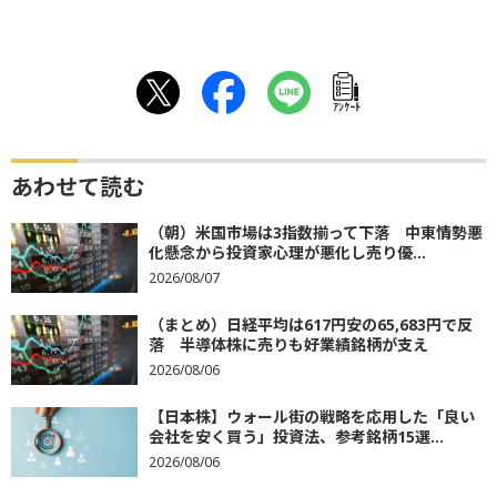
ｱﾝｹｰﾄ
あわせて読む
（朝）米国市場は3指数揃って下落 中東情勢悪
化懸念から投資家心理が悪化し売り優...
2026/08/07
（まとめ）日経平均は617円安の65,683円で反
落 半導体株に売りも好業績銘柄が支え
2026/08/06
【日本株】ウォール街の戦略を応用した「良い
会社を安く買う」投資法、参考銘柄15選...
2026/08/06