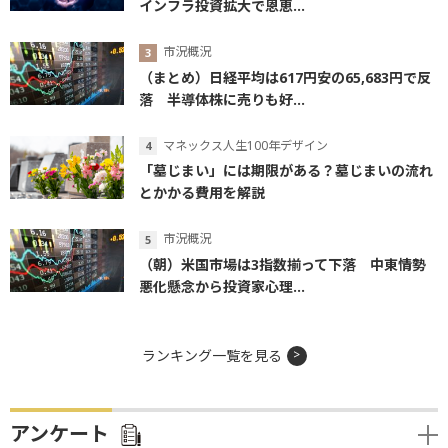
インフラ投資拡大で恩恵...
市況概況
（まとめ）日経平均は617円安の65,683円で反
落 半導体株に売りも好...
マネックス人生100年デザイン
「墓じまい」には期限がある？墓じまいの流れ
とかかる費用を解説
市況概況
（朝）米国市場は3指数揃って下落 中東情勢
悪化懸念から投資家心理...
ランキング一覧を見る
アンケート