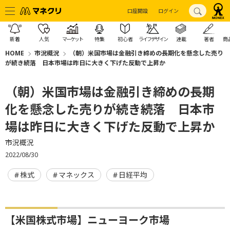
口座開設
ログイン
新着
人気
マーケット
特集
初心者
ライフデザイン
連載
著者
商
HOME
市況概況
（朝）米国市場は金融引き締めの長期化を懸念した売り
が続き続落 日本市場は昨日に大きく下げた反動で上昇か
（朝）米国市場は金融引き締めの長期
化を懸念した売りが続き続落 日本市
場は昨日に大きく下げた反動で上昇か
市況概況
2022/08/30
株式
マネックス
日経平均
【米国株式市場】ニューヨーク市場