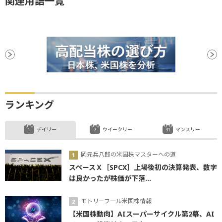
関連用語一覧
ランキング
デイリー
ウイークリー
マンスリー
岡元兵八郎の米国株マスターへの道
スペースＸ［SPCX］上場後初の決算発表、数字
は良かったが株価が下落...
モトリーフール米国株情報
【米国株動向】AIスーパーサイクル第2幕、AI