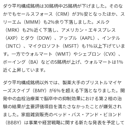
ダウ平均構成銘柄は30銘柄中25銘柄が下げました。そのな
かでもセールスフォース（CRM）が3％安となったほか、ス
リーエム（MMM）も2％余り下落しました。メルク
（MRK）も2％近く下落し、アメリカン・エキスプレス
（AXP）とダウ（DOW）、アップル（AAPL）、インテル
（INTC）、マイクロソフト（MSFT）も1％以上下げていま
す。一方でウォルマート（WMT）やシェブロン（CVX）、
ボーイング（BA）などの5銘柄が上げ、ウォルマートは1％
近く上昇しています。
ダウ平均構成銘柄以外では、製薬大手のブリストルマイヤ
ーズスクイブ（BMY）が6％を超える下落となりました。開
発中の血栓治療薬で脳卒中の抑制効果における第２相の治
験の結果が主要評価項目を満たさなかったことが嫌気され
ました。家庭雑貨販売のベッド・バス・アンド・ビヨンド
（BBBY）は事業や経営戦略に関する新たな発表を予定して