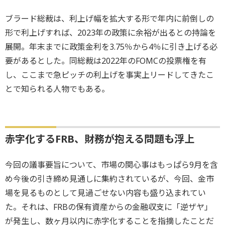
ブラード総裁は、利上げ幅を拡大する形で年内に前倒しの
形で利上げすれば、2023年の政策に余裕が出るとの持論を
展開。年末までに政策金利を3.75％から4％に引き上げる必
要があるとした。同総裁は2022年のFOMCの投票権を有
し、ここまで急ピッチの利上げを事実上リードしてきたこ
とで知られる人物でもある。
赤字化するFRB、財務が抱える問題も浮上
今回の議事要旨について、市場の関心事はもっぱら9月を含
め今後の引き締め見通しに集約されているが、今回、金市
場を見るものとして見過ごせない内容も盛り込まれてい
た。それは、FRBの保有資産からの金融収支に「逆ザヤ」
が発生し、数ヶ月以内に赤字化することを指摘したことだ