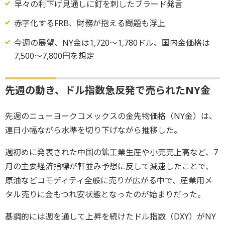
早々の利下げ見通しに釘を刺したブラード発言
赤字化するFRB、財務が抱える問題も浮上
今週の展望、NY金は1,720～1,780ドル、国内金価格は
7,500～7,800円を想定
先週の動き、ドル指数急反発で売られたNY金
先週のニューヨークコメックスの金先物価格（NY金）は、
連日小幅ながら水準を切り下げながら推移した。
週初めに発表された中国の鉱工業生産や小売売上高など、7
月の主要経済指標が軒並み予想に反して減速したことで、
原油などコモディティ全般に売りが広がる中で、産業用メ
タル売りに金もつれ安状態となったのが始まりだった。
基調的には週を通して上昇を続けたドル指数（DXY）がNY