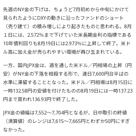
先週のNY金の下げは、ちょうど7月初めから中旬にかけて
見られたようにDXYの動きに沿ったファンドのショート
（売り建て）の積み増しにより起きたものと思われる。8月
１日には、2.572％まで下げていた米長期金利の指標である
10年債利回りも8月19日には2.973％に上昇して終了。米ド
ル高に加え金が売られやすい環境が再び生まれている。
一方、国内JPX金は、週を通した米ドル／円相場の上昇（円
安）がNY金の下落を相殺する形で、連日7,600円台半ばの
水準に滞留することとなった。米ドル／円相場は8月15日に
一時132.58円の安値を付けたものの8月19日には一時137.23
円まで買われ136.93円で終了した。
JPX金の値幅は7,552～7,704円となるが、日中取引の終値
（清算値）のレンジは7,615～7,665円とわずか50円にすぎ
なかった。