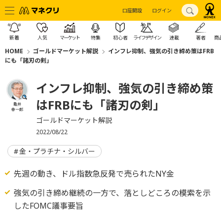
口座開設
ログイン
新着
人気
マーケット
特集
初心者
ライフデザイン
連載
著者
商
HOME
ゴールドマーケット解説
インフレ抑制、強気の引き締め策はFRB
にも「諸刃の剣」
インフレ抑制、強気の引き締め策
はFRBにも「諸刃の剣」
亀井
幸一郎
ゴールドマーケット解説
2022/08/22
金・プラチナ・シルバー
先週の動き、ドル指数急反発で売られたNY金
強気の引き締め継続の一方で、落としどころの模索を示
したFOMC議事要旨