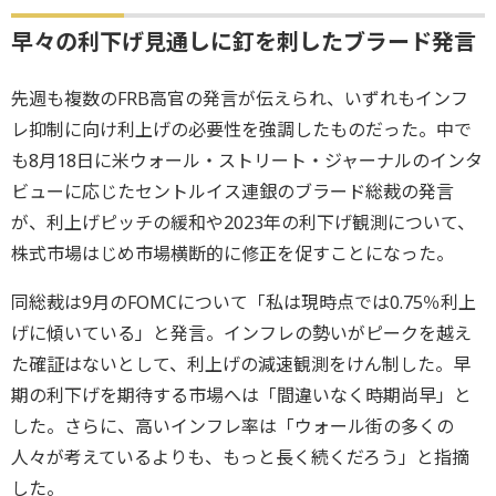
早々の利下げ見通しに釘を刺したブラード発言
先週も複数のFRB高官の発言が伝えられ、いずれもインフ
レ抑制に向け利上げの必要性を強調したものだった。中で
も8月18日に米ウォール・ストリート・ジャーナルのインタ
ビューに応じたセントルイス連銀のブラード総裁の発言
が、利上げピッチの緩和や2023年の利下げ観測について、
株式市場はじめ市場横断的に修正を促すことになった。
同総裁は9月のFOMCについて「私は現時点では0.75％利上
げに傾いている」と発言。インフレの勢いがピークを越え
た確証はないとして、利上げの減速観測をけん制した。早
期の利下げを期待する市場へは「間違いなく時期尚早」と
した。さらに、高いインフレ率は「ウォール街の多くの
人々が考えているよりも、もっと長く続くだろう」と指摘
した。