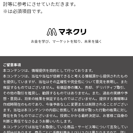
討等に参考にさせていただきます。
※は必須項目です。
お金を学び、マーケットを知り、未来を描く
ご留意事項
本コンテンツは、情報提供を目的として行っております。
本コンテンツは、当社や当社が信頼できると考える情報源から提供されたもの
を提供していますが、当社はその正確性や完全性について意見を表明し、また
保証するものではございません。有価証券の購入、売却、デリバティブ取引、
その他の取引を推奨し、勧誘するものではありません。また、過去の実績や予
想・意見は、将来の結果を保証するものではございません。提供する情報等は
作成時現在のものであり、今後予告なしに変更または削除されることがござい
ます。当社は本コンテンツの内容に依拠してお客様が取った行動の結果に対し
責任を負うものではございません。投資にかかる最終決定は、お客様ご自身の
判断と責任でなさるようお願いいたします。
本コンテンツでは当社でお取扱している商品・サービス等について言及してい
る部分があります。商品ごとに手数料等およびリスクは異なりますので、詳し