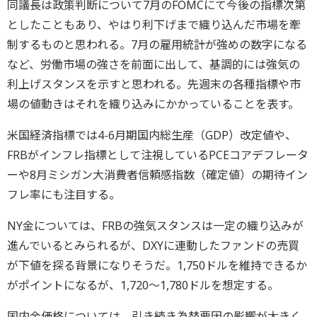
同議長は政策判断について7月のFOMCにて今後の指標次第
としたこともあり、やはり利下げまで織り込んだ市場を牽
制するものと思われる。7月の雇用統計が強めの数字になる
など、労働市場の強さを前面に出して、基調的には強気の
利上げスタンスを示すと思われる。先週末の各種指標や市
場の値動きはそれを織り込みにかかっていることを表す。
米国経済指標では4-6月期国内総生産（GDP）改定値や、
FRBがインフレ指標として注視しているPCEコアデフレータ
ーや8月ミシガン大消費者信頼感指数（確定値）の期待イン
フレ率にも注目する。
NY金については、FRBの強気スタンスは一定の織り込みが
進んでいるとみられるが、DXYに連動したファンドの売買
が下値を探る背景になりそうだ。1,750ドルを維持できるか
がポイントになるが、1,720～1,780ドルを想定する。
国内金価格については、引き続き為替要因の影響が大きく