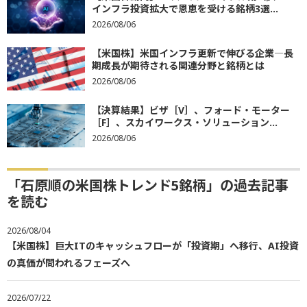
インフラ投資拡大で恩恵を受ける銘柄3選...
2026/08/06
【米国株】米国インフラ更新で伸びる企業―長
期成長が期待される関連分野と銘柄とは
2026/08/06
【決算結果】ビザ［V］、フォード・モーター
［F］、スカイワークス・ソリューション...
2026/08/06
「石原順の米国株トレンド5銘柄」の過去記事
を読む
2026/08/04
【米国株】巨大ITのキャッシュフローが「投資期」へ移行、AI投資
の真価が問われるフェーズへ
2026/07/22