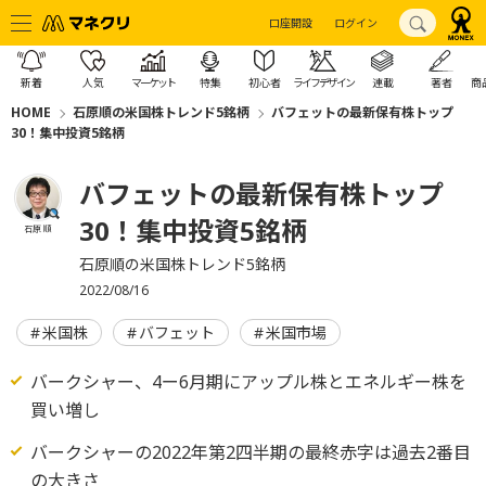
口座開設
ログイン
新着
人気
マーケット
特集
初心者
ライフデザイン
連載
著者
商
HOME
石原順の米国株トレンド5銘柄
バフェットの最新保有株トップ
30！集中投資5銘柄
バフェットの最新保有株トップ
30！集中投資5銘柄
石原 順
石原順の米国株トレンド5銘柄
2022/08/16
米国株
バフェット
米国市場
バークシャー、4ー6月期にアップル株とエネルギー株を
買い増し
バークシャーの2022年第2四半期の最終赤字は過去2番目
の大きさ