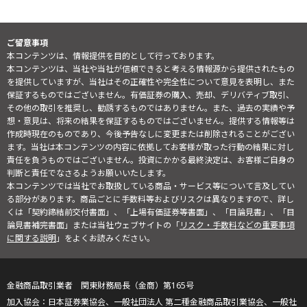
ご留意事項
本コンテンツは、情報提供を目的として行っております。
本コンテンツは、当社や当社が信頼できると考える情報源から提供されたもの
を提供していますが、当社はその正確性や完全性について意見を表明し、また
保証するものではございません。有価証券の購入、売却、デリバティブ取引、
その他の取引を推奨し、勧誘するものではありません。また、過去の実績や予
想・意見は、将来の結果を保証するものではございません。提供する情報等は
作成時現在のものであり、今後予告なしに変更または削除されることがござい
ます。当社は本コンテンツの内容に依拠してお客様が取った行動の結果に対し
責任を負うものではございません。投資にかかる最終決定は、お客様ご自身の
判断と責任でなさるようお願いいたします。
本コンテンツでは当社でお取扱している商品・サービス等について言及してい
る部分があります。商品ごとに手数料等およびリスクは異なりますので、詳し
くは「契約締結前交付書面」、「上場有価証券等書面」、「目論見書」、「目
論見書補完書面」または当社ウェブサイトの「
リスク・手数料などの重要事項
に関する説明
」をよくお読みください。
金融商品取引業者 関東財務局長（金商）第165号
日本証券業協会、一般社団法人 第二種金融商品取引業協会、一般社