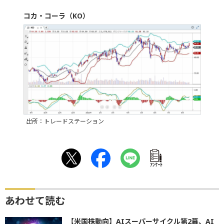
コカ・コーラ（KO）
出所：トレードステーション
ｱﾝｹｰﾄ
あわせて読む
【米国株動向】AIスーパーサイクル第2幕、AI