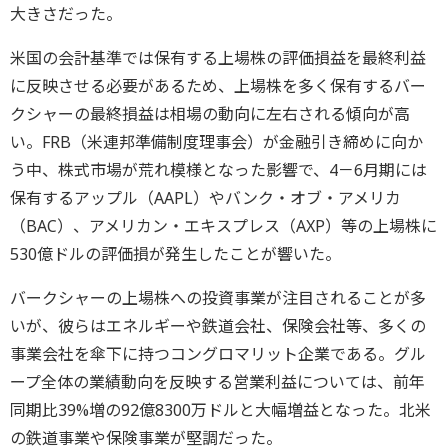
大きさだった。
米国の会計基準では保有する上場株の評価損益を最終利益
に反映させる必要があるため、上場株を多く保有するバー
クシャーの最終損益は相場の動向に左右される傾向が高
い。FRB（米連邦準備制度理事会）が金融引き締めに向か
う中、株式市場が荒れ模様となった影響で、4－6月期には
保有するアップル（AAPL）やバンク・オブ・アメリカ
（BAC）、アメリカン・エキスプレス（AXP）等の上場株に
530億ドルの評価損が発生したことが響いた。
バークシャーの上場株への投資事業が注目されることが多
いが、彼らはエネルギーや鉄道会社、保険会社等、多くの
事業会社を傘下に持つコングロマリット企業である。グル
ープ全体の業績動向を反映する営業利益については、前年
同期比39%増の92億8300万ドルと大幅増益となった。北米
の鉄道事業や保険事業が堅調だった。