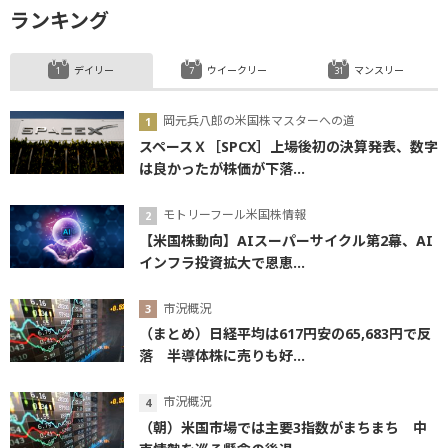
ランキング
デイリー
ウイークリー
マンスリー
岡元兵八郎の米国株マスターへの道
スペースＸ［SPCX］上場後初の決算発表、数字
は良かったが株価が下落...
モトリーフール米国株情報
【米国株動向】AIスーパーサイクル第2幕、AI
インフラ投資拡大で恩恵...
市況概況
（まとめ）日経平均は617円安の65,683円で反
落 半導体株に売りも好...
市況概況
（朝）米国市場では主要3指数がまちまち 中