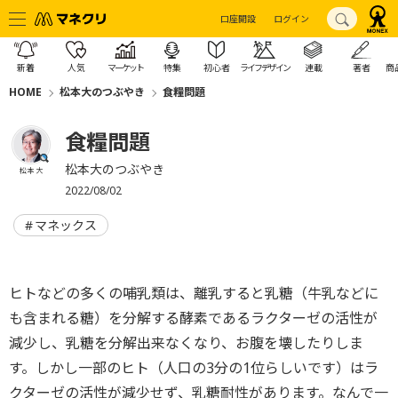
口座開設
ログイン
新着
人気
マーケット
特集
初心者
ライフデザイン
連載
著者
商
HOME
松本大のつぶやき
食糧問題
食糧問題
松本大のつぶやき
松本 大
2022/08/02
マネックス
ヒトなどの多くの哺乳類は、離乳すると乳糖（牛乳などに
も含まれる糖）を分解する酵素であるラクターゼの活性が
減少し、乳糖を分解出来なくなり、お腹を壊したりしま
す。しかし一部のヒト（人口の3分の1位らしいです）はラ
クターゼの活性が減少せず、乳糖耐性があります。なんで一