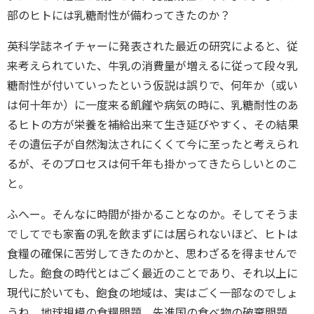
部のヒトには乳糖耐性が備わってきたのか？
英科学誌ネイチャーに発表された最近の研究によると、従
来考えられていた、牛乳の消費量が増えるに従って段々乳
糖耐性が付いていったという仮説は誤りで、何年か（或い
は何十年か）に一度来る飢饉や病気の時に、乳糖耐性のあ
るヒトの方が栄養を補給出来て生き延びやすく、その結果
その遺伝子が自然淘汰されにくくて今に至ったと考えられ
るが、そのプロセスは何千年も掛かってきたらしいとのこ
と。
ふへー。そんなに時間が掛かることなのか。そしてそうま
でしてでも家畜の乳を飲まずには居られないほど、ヒトは
食糧の確保に苦労してきたのかと、思わざるを得ませんで
した。飽食の時代とはごく最近のことであり、それ以上に
現代に於いても、飽食の地域は、実はごく一部なのでしょ
うね。地球規模の食糧問題、先進国の食べ物の破棄問題