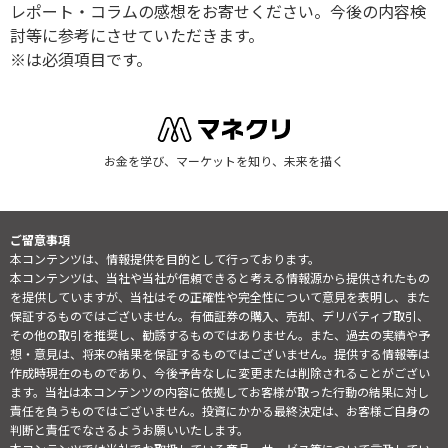
レポート・コラムの感想をお寄せください。今後の内容検
討等に参考にさせていただきます。
※は必須項目です。
お金を学び、マーケットを知り、未来を描く
ご留意事項
本コンテンツは、情報提供を目的として行っております。
本コンテンツは、当社や当社が信頼できると考える情報源から提供されたもの
を提供していますが、当社はその正確性や完全性について意見を表明し、また
保証するものではございません。有価証券の購入、売却、デリバティブ取引、
その他の取引を推奨し、勧誘するものではありません。また、過去の実績や予
想・意見は、将来の結果を保証するものではございません。提供する情報等は
作成時現在のものであり、今後予告なしに変更または削除されることがござい
ます。当社は本コンテンツの内容に依拠してお客様が取った行動の結果に対し
責任を負うものではございません。投資にかかる最終決定は、お客様ご自身の
判断と責任でなさるようお願いいたします。