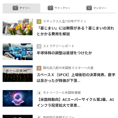
デイリー
ウイークリー
マンスリー
マネックス人生100年デザイン
「墓じまい」には期限がある？墓じまいの流れ
とかかる費用を解説
ストラテジーレポート
半導体株の調整は底値をつけたか
岡元兵八郎の米国株マスターへの道
スペースＸ［SPCX］上場後初の決算発表、数字
は良かったが株価が下落...
モトリーフール米国株情報
【米国株動向】AIスーパーサイクル第2幕、AI
インフラ投資拡大で恩恵...
吉田恒の為替デイリー