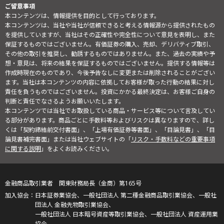
ご留意事項
本コンテンツは、情報提供を目的として行っております。
本コンテンツは、当社や当社が信頼できると考える情報源から提供されたもの
を提供していますが、当社はその正確性や完全性について意見を表明し、また
保証するものではございません。有価証券の購入、売却、デリバティブ取引、
その他の取引を推奨し、勧誘するものではありません。また、過去の実績や予
想・意見は、将来の結果を保証するものではございません。提供する情報等は
作成時現在のものであり、今後予告なしに変更または削除されることがござい
ます。当社は本コンテンツの内容に依拠してお客様が取った行動の結果に対し
責任を負うものではございません。投資にかかる最終決定は、お客様ご自身の
判断と責任でなさるようお願いいたします。
本コンテンツでは当社でお取扱している商品・サービス等について言及してい
る部分があります。商品ごとに手数料等およびリスクは異なりますので、詳し
くは「契約締結前交付書面」、「上場有価証券等書面」、「目論見書」、「目
論見書補完書面」または当社ウェブサイトの「
リスク・手数料などの重要事項
に関する説明
」をよくお読みください。
金融商品取引業者 関東財務局長（金商）第165号
日本証券業協会、一般社団法人 第二種金融商品取引業協会、一般社
団法人 金融先物取引業協会、
一般社団法人 日本暗号資産等取引業協会、一般社団法人 資産運用業
協会