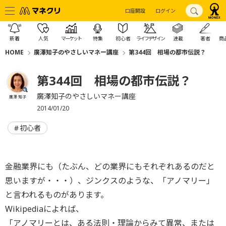
口座開設
ログイン
新着
人気
マーケット
特集
初心者
ライフデザイン
連載
著者
商
HOME
廣澤知子のやさしいマネー講座
第344回 相場の都市伝説？
第344回 相場の都市伝説？
廣澤知子のやさしいマネー講座
廣澤 知子
2014/01/20
初心者
金融業界にも（たぶん、どの業界にもそれぞれあるのだと
思いますが・・・）、ジンクスのような、「アノマリー」
と言われるものがあります。
Wikipediaによれば、
「アノマリーとは、ある法則・理論からみて異常、または