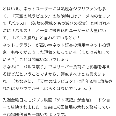
とはいえ、ネットユーザーには熱烈なジブリファンも多
く、『天空の城ラピュタ』の放映時にはアニメ内のセリフ
で「バルス!」（破壊の意味をもつ滅びの呪文）と叫ばれる
時に「バルス！」と一斉に書き込むユーザーが大量にい
て、「バルス祭り」と言われているとか！
ネットリテラシーが高い⇒ネット証券の活用⇒ネット投資
家 も多くがこうした現象を知っている（または参加して
いる？）ことは間違いないでしょう。
ちなみに「バルス祭り」ではサーバー負荷にも影響を与え
るほどだということですから、警戒すべきとも言えます
ね。（ちなみに、『天空の城ラピュタ』は昨年8月に放映さ
れたばかりですからしばらくはないでしょう。）
先週金曜日にもジブリ映画『ゲド戦記』が金曜ロードショ
ーで放映されました。事前に米国相場の荒れを警戒してい
る市場関係者も一部いたようです。