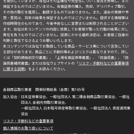
を提供していますが、当社はその正確性や完全性について意見を表明し、また
保証するものではございません。有価証券の購入、売却、デリバティブ取引、
その他の取引を推奨し、勧誘するものではありません。また、過去の実績や予
想・意見は、将来の結果を保証するものではございません。提供する情報等は
作成時現在のものであり、今後予告なしに変更または削除されることがござい
ます。当社は本コンテンツの内容に依拠してお客様が取った行動の結果に対し
責任を負うものではございません。投資にかかる最終決定は、お客様ご自身の
判断と責任でなさるようお願いいたします。
本コンテンツでは当社でお取扱している商品・サービス等について言及してい
る部分があります。商品ごとに手数料等およびリスクは異なりますので、詳し
くは「契約締結前交付書面」、「上場有価証券等書面」、「目論見書」、「目
論見書補完書面」または当社ウェブサイトの「
リスク・手数料などの重要事項
に関する説明
」をよくお読みください。
金融商品取引業者 関東財務局長（金商）第165号
日本証券業協会、一般社団法人 第二種金融商品取引業協会、一般社
団法人 金融先物取引業協会、
一般社団法人 日本暗号資産等取引業協会、一般社団法人 資産運用業
協会
リスク・手数料などの重要事項
個人情報のお取り扱いについて