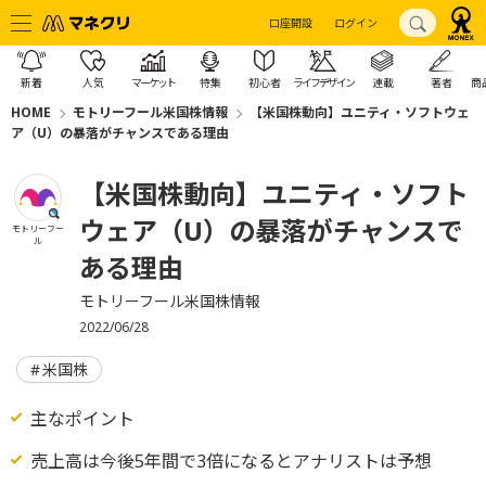
口座開設
ログイン
新着
人気
マーケット
特集
初心者
ライフデザイン
連載
著者
商
HOME
モトリーフール米国株情報
【米国株動向】ユニティ・ソフトウェ
ア（U）の暴落がチャンスである理由
【米国株動向】ユニティ・ソフト
ウェア（U）の暴落がチャンスで
モトリーフー
ル
ある理由
モトリーフール米国株情報
2022/06/28
米国株
主なポイント
売上高は今後5年間で3倍になるとアナリストは予想