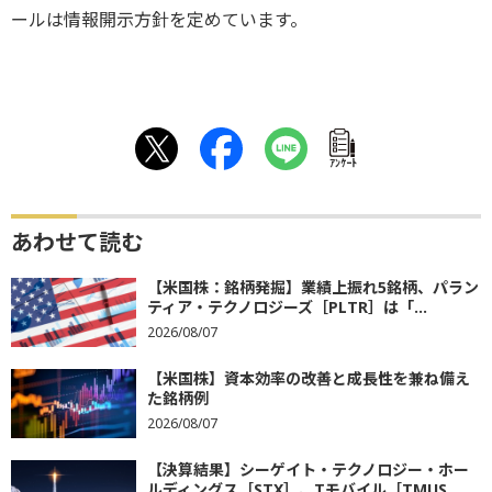
ールは情報開示方針を定めています。
ｱﾝｹｰﾄ
あわせて読む
【米国株：銘柄発掘】業績上振れ5銘柄、パラン
ティア・テクノロジーズ［PLTR］は「...
2026/08/07
【米国株】資本効率の改善と成長性を兼ね備え
た銘柄例
2026/08/07
【決算結果】シーゲイト・テクノロジー・ホー
ルディングス［STX］、Tモバイル［TMUS...