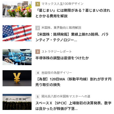
マネックス人生100年デザイン
「墓じまい」には期限がある？墓じまいの流れ
とかかる費用を解説
米国株、業界動向と銘柄解説
【米国株：銘柄発掘】業績上振れ5銘柄、パラ
ンティア・テクノロジー...
ストラテジーレポート
半導体株の調整は底値をつけたか
吉田恒の為替デイリー
【為替】120日MA（移動平均線）割れが示す円
売り取引の損失
岡元兵八郎の米国株マスターへの道
スペースＸ［SPCX］上場後初の決算発表、数字
は良かったが株価が下落...