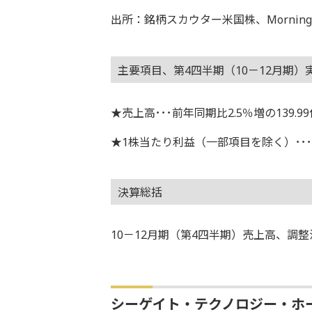
出所：銘柄スカウター米国株、Morningstar
主要項目、第4四半期（10－12月期）
★売上高･･･前年同期比2.5％増の139.9
★1株当たり利益（一部項目を除く）･･･0
決算総括
10－12月期（第4四半期）売上高、調
シーゲイト・テクノロジー・ホ