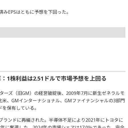
整済みEPSはともに予想を下回った。
：1株利益は2.51ドルで市場予想を上回る
ーズ（旧GM）の経営破綻後、2009年7月に新生ゼネラルモ
北米、GMインターナショナル、GMファイナンシャルの3部門
ドを保有している。
ブランドに再編された。半導体不足により2021年にトヨタに
年に奪還した。2024年の市場シェアは17.0％であった。完全