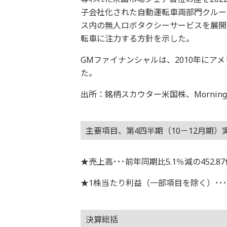
子会社化された自動運転車両部門クルー
ス内の無人ロボタクシーサービスを展開
転車に注力する方針を示した。
GMファイナンシャルは、2010年にア
た。
出所：銘柄スカウター米国株、Morningstar
主要項目、第4四半期（10－12月期）
★売上高･･･前年同期比5.1％減の452.8
★1株当たり利益（一部項目を除く）･･･2
決算総括