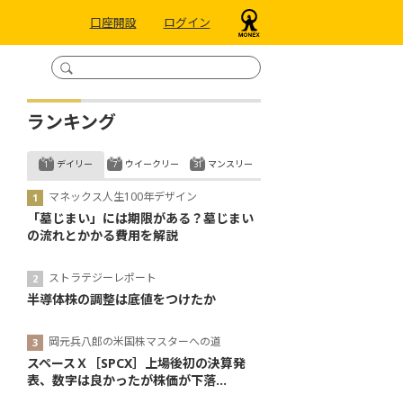
口座開設
ログイン
ランキング
デイリー
ウイークリー
マンスリー
マネックス人生100年デザイン
「墓じまい」には期限がある？墓じまい
の流れとかかる費用を解説
ストラテジーレポート
半導体株の調整は底値をつけたか
岡元兵八郎の米国株マスターへの道
スペースＸ［SPCX］上場後初の決算発
表、数字は良かったが株価が下落...