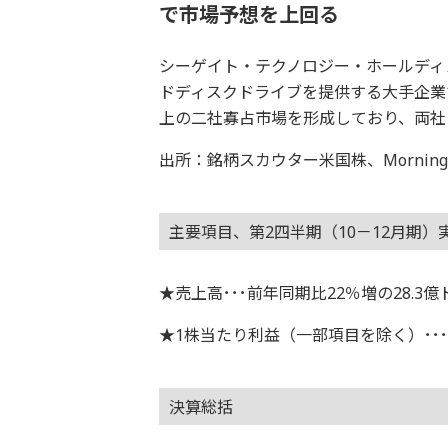
で市場予想を上回る
シーゲイト・テクノロジー・ホールディ
ドディスクドライブを提供する大手企業
上の二社寡占市場を形成しており、両社
出所：銘柄スカウター米国株、Morningstar
主要項目、第2四半期（10－12月期）
★売上高･･･前年同期比22％増の28.3
★1株当たり利益（一部項目を除く）･･･3
決算総括