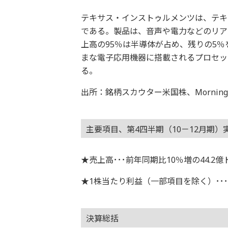
テキサス・インストゥルメンツは、テキ
である。製品は、音声や電力などのリア
上高の95％は半導体が占め、残りの5
まな電子応用機器に搭載されるプロセッ
る。
出所：銘柄スカウター米国株、Morningsta
主要項目、第4四半期（10－12月期）
★売上高･･･前年同期比10％増の44.2
★1株当たり利益（一部項目を除く）･･･1
決算総括